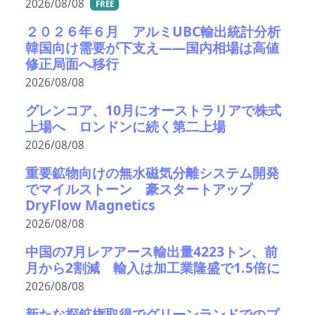
2026/08/08
FREE
２０２６年６月 アルミUBC輸出統計分析
韓国向け需要が下支え――国内相場は高値
修正局面へ移行
2026/08/08
グレンコア、10月にオーストラリアで株式
上場へ ロンドンに続く第二上場
2026/08/08
重要鉱物向けの無水磁気分離システム開発
でマイルストーン 豪スタートアップ
DryFlow Magnetics
2026/08/08
中国の7月レアアース輸出量4223トン、前
月から2割減 輸入は加工業隆盛で1.5倍に
2026/08/08
新たな探鉱権取得でグリーンランドでのプ