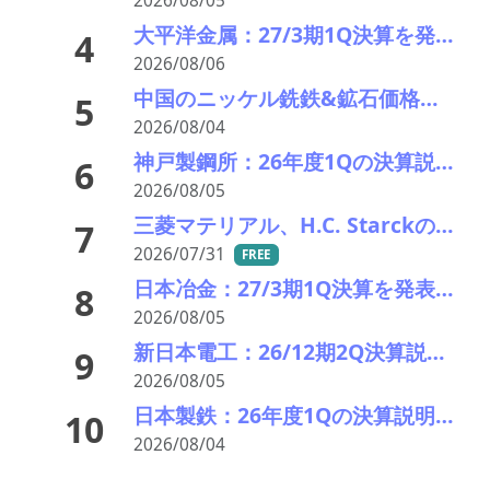
2026/08/05
大平洋金属：27/3期1Q決算を発表。業績見通しを上方修正
4
2026/08/06
中国のニッケル銑鉄&鉱石価格動向(26年8月第2週) 弱含む インドネシア睨み膠着
5
2026/08/04
神戸製鋼所：26年度1Qの決算説明会を開催。売上高のみ上方修正だが・・・
6
2026/08/05
三菱マテリアル、H.C. Starckのタングステンリサイクル能力増強投資を決定－約5000万ユーロ投資
7
2026/07/31
FREE
日本冶金：27/3期1Q決算を発表。業績見通しを修正
8
2026/08/05
新日本電工：26/12期2Q決算説明会を開催。業績見通しを修正
9
2026/08/05
日本製鉄：26年度1Qの決算説明会。USスチールが業績を牽引し業績見通しを上方修正
10
2026/08/04