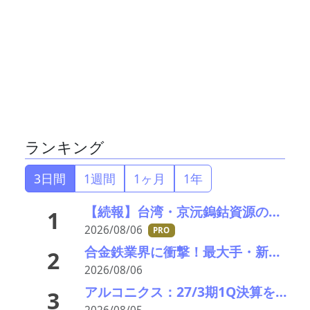
ランキング
3日間
1週間
1ヶ月
1年
【続報】台湾・京沅鎢鈷資源の黄会長殺害事件、元従業員を逮捕か／8月8・9日に葬儀執行へ
1
2026/08/06
PRO
合金鉄業界に衝撃！最大手・新日本電工がマレーシア事業から撤退、マンガン市況低迷で72億円の減損
2
2026/08/06
アルコニクス：27/3期1Q決算を発表。業績見通し、配当を修正
3