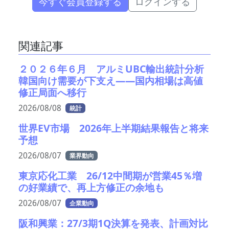
今すぐ会員登録する
ログインする
関連記事
２０２６年６月 アルミUBC輸出統計分析
韓国向け需要が下支え――国内相場は高値
修正局面へ移行
2026/08/08
統計
世界EV市場 2026年上半期結果報告と将来
予想
2026/08/07
業界動向
東京応化工業 26/12中間期が営業45％増
の好業績で、再上方修正の余地も
2026/08/07
企業動向
阪和興業：27/3期1Q決算を発表、計画対比