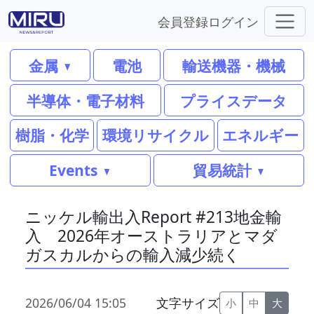
会員登録
ログイン
金属
電池
輸送機器・機械
半導体・電子材料
プライスデータ
樹脂・化学
環境リサイクル
エネルギー
Events
貿易統計
ニッケル輸出入Report #213地金輸
入 2026年オーストラリアとマダ
ガスカルからの輸入減少続く
2026/06/04 15:05
文字サイズ
小
中
大