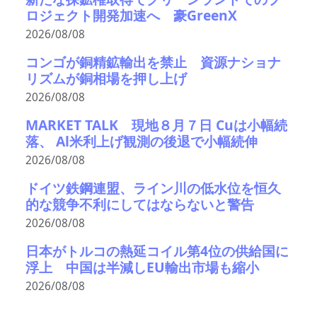
ロジェクト開発加速へ 豪GreenX
2026/08/08
コンゴが銅精鉱輸出を禁止 資源ナショナ
リズムが銅相場を押し上げ
2026/08/08
MARKET TALK 現地８月７日 Cuは小幅続
落、 Al米利上げ観測の後退で小幅続伸
2026/08/08
ドイツ鉄鋼連盟、ライン川の低水位を恒久
的な競争不利にしてはならないと警告
2026/08/08
日本がトルコの熱延コイル第4位の供給国に
浮上 中国は半減しEU輸出市場も縮小
2026/08/08