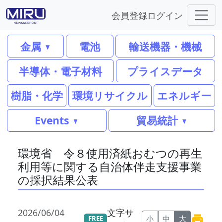
会員登録
ログイン
金属
電池
輸送機器・機械
半導体・電子材料
プライスデータ
樹脂・化学
環境リサイクル
エネルギー
Events
貿易統計
環境省 令８使用済紙おむつの再生
利用等に関する自治体伴走支援事業
の採択結果公表
2026/06/04
文字サ
小
中
大
FREE