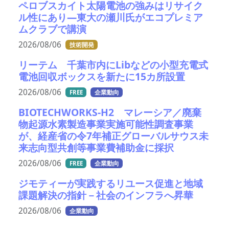
ペロブスカイト太陽電池の強みはリサイク
ル性にあり―東大の瀬川氏がエコプレミア
ムクラブで講演
2026/08/06
技術開発
リーテム 千葉市内にLibなどの小型充電式
電池回収ボックスを新たに15カ所設置
2026/08/06
FREE
企業動向
BIOTECHWORKS-H2 マレーシア／廃棄
物起源水素製造事業実施可能性調査事業
が、経産省の令7年補正グローバルサウス未
来志向型共創等事業費補助金に採択
2026/08/06
FREE
企業動向
ジモティーが実践するリユース促進と地域
課題解決の指針－社会のインフラへ昇華
2026/08/06
企業動向