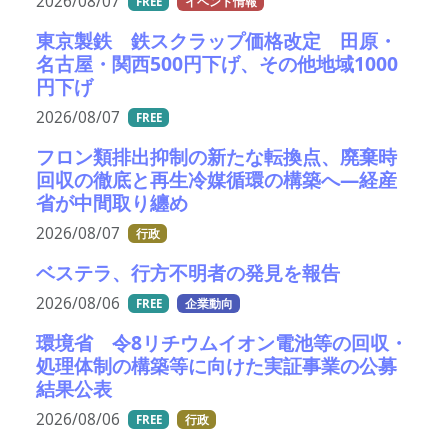
2026/08/07
FREE
イベント情報
東京製鉄 鉄スクラップ価格改定 田原・
名古屋・関西500円下げ、その他地域1000
円下げ
2026/08/07
FREE
フロン類排出抑制の新たな転換点、廃棄時
回収の徹底と再生冷媒循環の構築へ―経産
省が中間取り纏め
2026/08/07
行政
ベステラ、行方不明者の発見を報告
2026/08/06
FREE
企業動向
環境省 令8リチウムイオン電池等の回収・
処理体制の構築等に向けた実証事業の公募
結果公表
2026/08/06
FREE
行政