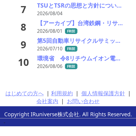
TSUとTSRの思想と方針について考える
7
2026/08/04
【アーカイブ】台湾鉄鋼・リサイクル産業視察ツアー
8
2026/08/01
FREE
第5回自動車リサイクルサミット ～再生材料をいかに使うか、違法業者対策、中古車輸出問題を語ろう～
9
2026/07/10
FREE
環境省 令8リチウムイオン電池等の回収・処理体制の構築等に向けた実証事業の公募結果公表
10
2026/08/06
FREE
はじめての方へ
|
利用規約
|
個人情報保護方針
|
会社案内
|
お問い合わせ
Copyright IRuniverse株式会社. All Rights Reserved.
-