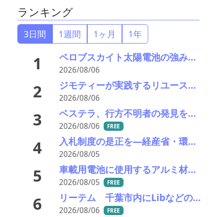
ランキング
3日間
1週間
1ヶ月
1年
ペロブスカイト太陽電池の強みはリサイクル性にあり―東大の瀬川氏がエコプレミアムクラブで講演
1
2026/08/06
ジモティーが実践するリユース促進と地域課題解決の指針－社会のインフラへ昇華
2
2026/08/06
ベステラ、行方不明者の発見を報告
3
2026/08/06
FREE
入札制度の是正を—経産省・環境省が指定PETボトル資源循環で検討会
4
2026/08/05
車載用電池に使用するアルミ材の水平リサイクルを実現―PPES・日本軽金属・冨士発條・PEX
5
2026/08/05
FREE
リーテム 千葉市内にLibなどの小型充電式電池回収ボックスを新たに15カ所設置
6
2026/08/06
FREE