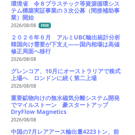
環境省 令８プラスチック等資源循環シス
テム構築実証事業の３次公募（間接補助事
業）開始
2026/08/08
FREE
２０２６年６月 アルミUBC輸出統計分析
韓国向け需要が下支え――国内相場は高値
修正局面へ移行
2026/08/08
グレンコア、10月にオーストラリアで株式
上場へ ロンドンに続く第二上場
2026/08/08
重要鉱物向けの無水磁気分離システム開発
でマイルストーン 豪スタートアップ
DryFlow Magnetics
2026/08/08
中国の7月レアアース輸出量4223トン、前