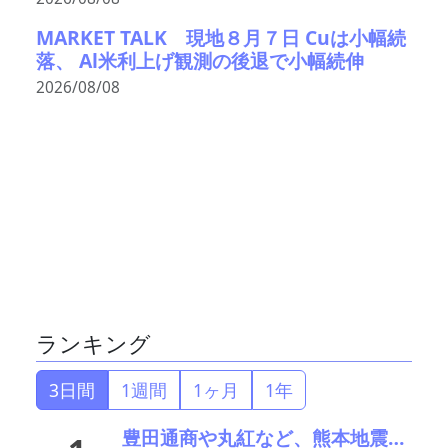
MARKET TALK 現地８月７日 Cuは小幅続
落、 Al米利上げ観測の後退で小幅続伸
2026/08/08
ランキング
3日間
1週間
1ヶ月
1年
豊田通商や丸紅など、熊本地震被害に支援・義援金