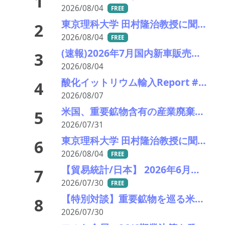
1
2026/08/04
FREE
東京理科大学 田村隆治教授に聞く 世界初の強磁性準結晶が拓く新材料の未来（後編）
2
2026/08/04
FREE
(速報)2026年7月国内新車販売 41万7千台 前年同月比7%増加 4か月連続プラス
3
2026/08/04
酸化イットリウム輸入Report #52 2026年前半中国から輸入量激減 でも依然中国頼り
4
2026/08/07
米国、重要鉱物含有の産業廃棄物の輸出を制限へ トランプ氏が署名、国家防衛で物資確保
5
2026/07/31
東京理科大学 田村隆治教授に聞く 世界初の強磁性準結晶が拓く新材料の未来（前編）
6
2026/08/04
FREE
【貿易統計/日本】 2026年6月一覧表
7
2026/07/30
FREE
【特別対談】重要鉱物を巡る米中対立と高市政権の外交方針――日本企業が直面するサプライチェーンの危機
8
2026/07/30