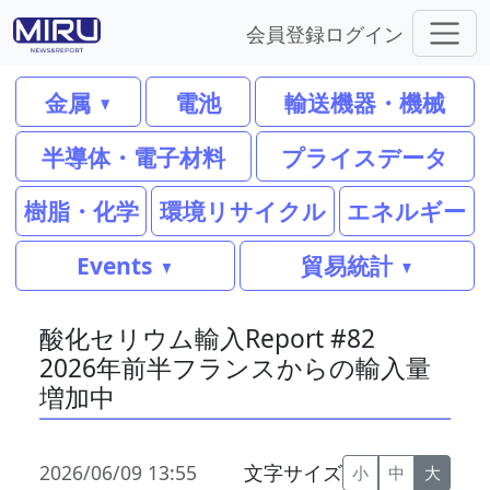
会員登録
ログイン
金属
電池
輸送機器・機械
半導体・電子材料
プライスデータ
樹脂・化学
環境リサイクル
エネルギー
Events
貿易統計
酸化セリウム輸入Report #82
2026年前半フランスからの輸入量
増加中
2026/06/09 13:55
文字サイズ
小
中
大