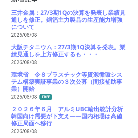
三井金属：27/3期1Qの決算を発表し業績見
通しを修正。銅箔主力製品の生産能力増強
について
2026/08/08
大阪チタニウム：27/3期1Q決算を発表。業
績見通しを上方修正するも・・・
2026/08/08
環境省 令８プラスチック等資源循環シス
テム構築実証事業の３次公募（間接補助事
業）開始
2026/08/08
FREE
２０２６年６月 アルミUBC輸出統計分析
韓国向け需要が下支え――国内相場は高値
修正局面へ移行
2026/08/08