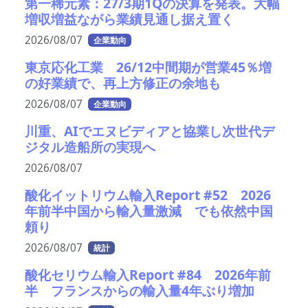
第一稀元素：27/3期1Qの決算を発表。大幅
増収増益ながら業績見通し据え置く
2026/08/07
企業動向
東京応化工業 26/12中間期が営業45％増
の好業績で、再上方修正の余地も
2026/08/07
企業動向
川重、AIでエヌビディアと協業し次世代デ
ジタル造船所の実現へ
2026/08/07
酸化イットリウム輸入Report #52 2026
年前半中国から輸入量激減 でも依然中国
頼り
2026/08/07
統計
酸化セリウム輸入Report #84 2026年前
半 フランスからの輸入量4年ぶり増加