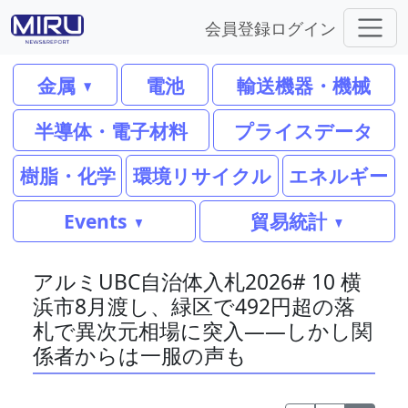
会員登録
ログイン
金属
電池
輸送機器・機械
半導体・電子材料
プライスデータ
樹脂・化学
環境リサイクル
エネルギー
Events
貿易統計
アルミUBC自治体入札2026# 10 横
浜市8月渡し、緑区で492円超の落
札で異次元相場に突入――しかし関
係者からは一服の声も