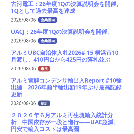
古河電工：26年度1Qの決算説明会を開催。
1Qとして過去最高を達成
2026/08/06
企業動向
UACJ：26年度1Qの決算説明会を開催。
2026/08/06
企業動向
アルミUBC自治体入札2026# 15 横浜市10
月渡し、410円台から425円の落札並ぶ
2026/08/06
市況
アルミ電解コンデンサ輸出入Report #10輸
出編 2026年前半輸出額19年ぶり最高記録
更新
2026/08/06
統計
２０２６年６月アルミ再生塊輸入統計分
析 中国依存が一段と進行――UAE急減、
円安で輸入コストは最高圏