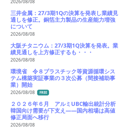
2026/08/08
三井金属：27/3期1Qの決算を発表し業績見
通しを修正。銅箔主力製品の生産能力増強
について
2026/08/08
大阪チタニウム：27/3期1Q決算を発表。業
績見通しを上方修正するも・・・
2026/08/08
環境省 令８プラスチック等資源循環シス
テム構築実証事業の３次公募（間接補助事
業）開始
2026/08/08
FREE
２０２６年６月 アルミUBC輸出統計分析
韓国向け需要が下支え――国内相場は高値
修正局面へ移行
2026/08/08