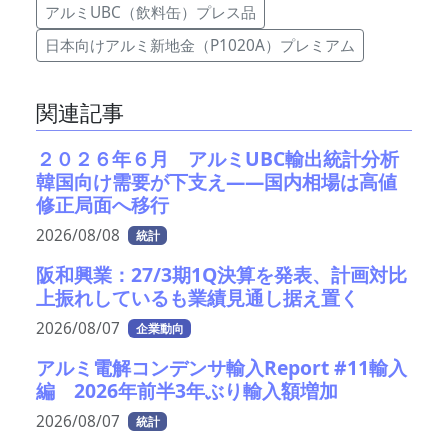
アルミUBC（飲料缶）プレス品
日本向けアルミ新地金（P1020A）プレミアム
関連記事
２０２６年６月 アルミUBC輸出統計分析
韓国向け需要が下支え――国内相場は高値
修正局面へ移行
2026/08/08
統計
阪和興業：27/3期1Q決算を発表、計画対比
上振れしているも業績見通し据え置く
2026/08/07
企業動向
アルミ電解コンデンサ輸入Report #11輸入
編 2026年前半3年ぶり輸入額増加
2026/08/07
統計