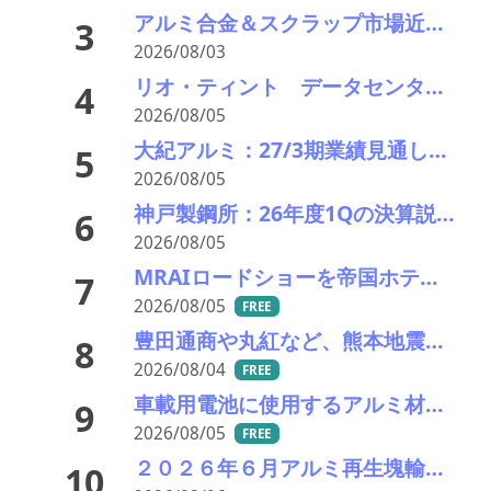
アルミ合金＆スクラップ市場近況2026＃15 一段と深まる下落市況――「熊本地震による市況への影響は軽微」
3
2026/08/03
リオ・ティント データセンターブームにおける自社の優位性を強調 銅やアルミニウム事業の伸び背景に
4
2026/08/05
大紀アルミ：27/3期業績見通し、配当をそれぞれ修正
5
2026/08/05
神戸製鋼所：26年度1Qの決算説明会を開催。売上高のみ上方修正だが・・・
6
2026/08/05
MRAIロードショーを帝国ホテルで開催 「MRAI国際ビジネスサミット(IBS2026)」、日本のリサイクル企業に参加呼びかけ
7
2026/08/05
FREE
豊田通商や丸紅など、熊本地震被害に支援・義援金
8
2026/08/04
FREE
車載用電池に使用するアルミ材の水平リサイクルを実現―PPES・日本軽金属・冨士発條・PEX
9
2026/08/05
FREE
２０２６年６月アルミ再生塊輸入統計分析 中国依存が一段と進行――UAE急減、円安で輸入コストは最高圏
10