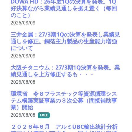
DOWA HD：26年度1Qの決算を発表。1Q
好決算ながら業績見通しを据え置く（毎回
のこと）
2026/08/08
三井金属：27/3期1Qの決算を発表し業績見
通しを修正。銅箔主力製品の生産能力増強
について
2026/08/08
大阪チタニウム：27/3期1Q決算を発表。業
績見通しを上方修正するも・・・
2026/08/08
環境省 令８プラスチック等資源循環シス
テム構築実証事業の３次公募（間接補助事
業）開始
2026/08/08
FREE
２０２６年６月 アルミUBC輸出統計分析