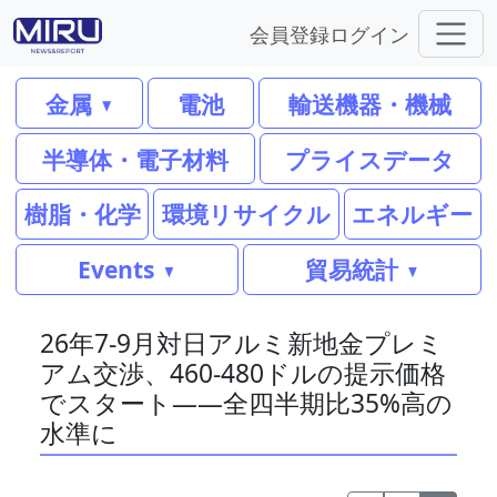
会員登録
ログイン
金属
電池
輸送機器・機械
半導体・電子材料
プライスデータ
樹脂・化学
環境リサイクル
エネルギー
Events
貿易統計
26年7-9月対日アルミ新地金プレミ
アム交渉、460-480ドルの提示価格
でスタート――全四半期比35%高の
水準に