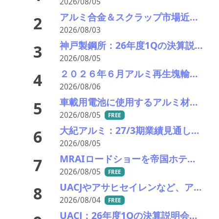
2026/08/05
アルミ合金＆スクラップ市場近況2026＃15 一段と深まる下落市況――「熊本地震による市況への影響は軽微」
2
2026/08/03
神戸製鋼所：26年度1Qの決算説明会を開催。売上高のみ上方修正だが・・・
3
2026/08/05
２０２６年６月アルミ再生塊輸入統計分析 中国依存が一段と進行――UAE急減、円安で輸入コストは最高圏
4
2026/08/06
車載用電池に使用するアルミ材の水平リサイクルを実現―PPES・日本軽金属・冨士発條・PEX
5
2026/08/05
FREE
大紀アルミ：27/3期業績見通し、配当をそれぞれ修正
6
2026/08/05
MRAIロードショーを帝国ホテルで開催 「MRAI国際ビジネスサミット(IBS2026)」、日本のリサイクル企業に参加呼びかけ
7
2026/08/05
FREE
UACJやアサヒセイレンなど、アルミニウムのアップグレードリサイクル実用化開発を開始
8
2026/08/04
FREE
UACJ：26年度1Qの決算説明会を開催。