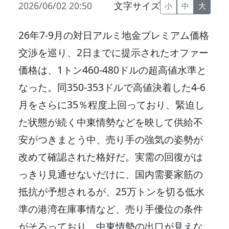
2026/06/02 20:50
文字サイズ
小
中
大
26年7‐9月の対日アルミ地金プレミアム価格
交渉を巡り、2日までに提示されたオファー
価格は、1トン460‐480ドルの超高値水準と
なった。同350‐353ドルで高値決着した4‐6
月をさらに35％程度上回っており、緊迫し
た状態が続く中東情勢などを映して供給不
安がつきまとう中、売り手の強気の姿勢が
改めて確認された格好だ。実需の回復がは
っきり見通せないだけに、国内需要家筋の
抵抗が予想されるが、25万トンを切る低水
準の港湾在庫事情など、売り手優位の条件
がそろっており、中東情勢の出口が見えな