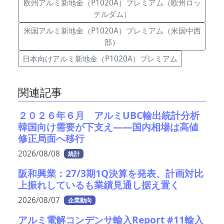
欧州アルミ新地金（P1020A）プレミアム（欧州ロッ
テルダム）
米国アルミ新地金（P1020A）プレミアム（米国中西
部）
日本向けアルミ新地金（P1020A）プレミアム
関連記事
２０２６年６月 アルミUBC輸出統計分析
韓国向け需要が下支え――国内相場は高値
修正局面へ移行
2026/08/08
統計
阪和興業：27/3期1Q決算を発表、計画対比
上振れしているも業績見通し据え置く
2026/08/07
企業動向
アルミ電解コンデンサ輸入Report #11輸入