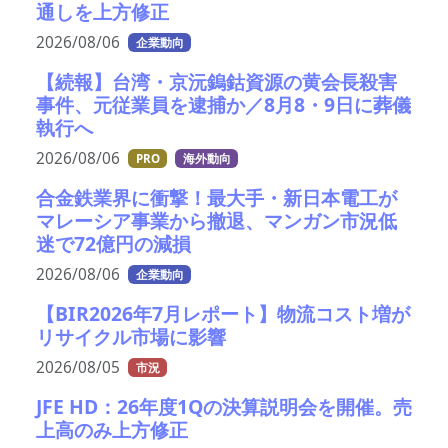
通しを上方修正
2026/08/06
企業動向
【続報】台湾・京沅鎢鈷資源の黄会長殺害
事件、元従業員を逮捕か／8月8・9日に葬儀
執行へ
2026/08/06
PRO
海外動向
合金鉄業界に衝撃！最大手・新日本電工が
マレーシア事業から撤退、マンガン市況低
迷で72億円の減損
2026/08/06
企業動向
【BIR2026年7月レポート】物流コスト増が
リサイクル市場に影響
2026/08/05
市況
JFE HD：26年度1Qの決算説明会を開催。売
上高のみ上方修正