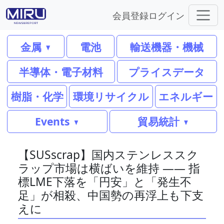
会員登録
ログイン
金属
電池
輸送機器・機械
半導体・電子材料
プライスデータ
樹脂・化学
環境リサイクル
エネルギー
Events
貿易統計
【SUSscrap】国内ステンレススク
ラップ市場は横ばいを維持 —— 指
標LME下落を「円安」と「発生不
足」が相殺、中国勢の再浮上も下支
えに