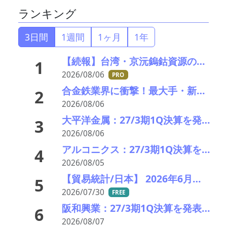
ランキング
3日間
1週間
1ヶ月
1年
【続報】台湾・京沅鎢鈷資源の黄会長殺害事件、元従業員を逮捕か／8月8・9日に葬儀執行へ
1
2026/08/06
PRO
合金鉄業界に衝撃！最大手・新日本電工がマレーシア事業から撤退、マンガン市況低迷で72億円の減損
2
2026/08/06
大平洋金属：27/3期1Q決算を発表。業績見通しを上方修正
3
2026/08/06
アルコニクス：27/3期1Q決算を発表。業績見通し、配当を修正
4
2026/08/05
【貿易統計/日本】 2026年6月一覧表
5
2026/07/30
FREE
阪和興業：27/3期1Q決算を発表、計画対比上振れしているも業績見通し据え置く
6
2026/08/07