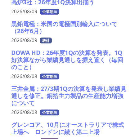
高炉3社：26年度1Q決算出揃う
2026/08/09
企業動向
黒鉛電極：米国の電極国別輸入について
（26年6月）
2026/08/09
統計
DOWA HD：26年度1Qの決算を発表。1Q
好決算ながら業績見通しを据え置く（毎回
のこと）
2026/08/08
企業動向
三井金属：27/3期1Qの決算を発表し業績見
通しを修正。銅箔主力製品の生産能力増強
について
2026/08/08
企業動向
グレンコア、10月にオーストラリアで株式
上場へ ロンドンに続く第二上場