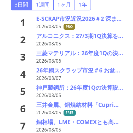
3日間
1週間
1ヶ月
1年
E-SCRAP市況近況2026＃2 深まりゆくそれぞれの秋景色!?――ＪＸ金属、三菱マテリアルのいま
1
2026/08/05
PRO
アルコニクス：27/3期1Q決算を発表。業績見通し、配当を修正
2
2026/08/05
三菱マテリアル：26年度1Qの決算説明会を開催。業績見通しを大幅上方修正
3
2026/08/06
26年銅スクラップ市況＃6 お盆休暇前の異例の上げ相場――一気に40円上げ
4
2026/08/07
神戸製鋼所：26年度1Qの決算説明会を開催。売上高のみ上方修正だが・・・
5
2026/08/05
三井金属、銅焼結材料「Cuprima」が初の量産採用決定
6
2026/08/05
FREE
銅相場、LME・COMEXとも高値更新 米国向け流入と中国の供給逼迫が相場押し上げ
7
2026/08/05