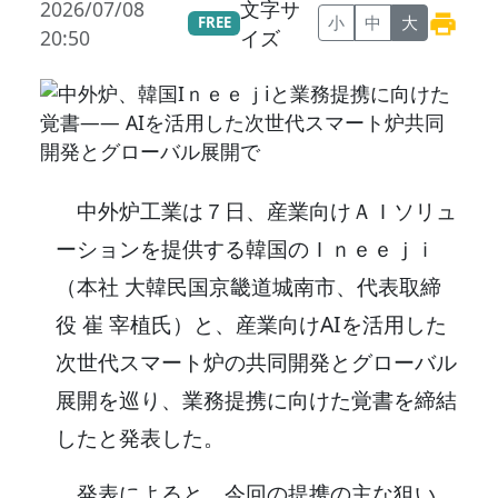
2026/07/08
文字サ
小
中
大
FREE
20:50
イズ
中外炉工業は７日、産業向けＡＩソリュ
ーションを提供する韓国のＩｎｅｅｊｉ
（本社 大韓民国京畿道城南市、代表取締
役 崔 宰植氏）と、産業向けAIを活用した
次世代スマート炉の共同開発とグローバル
展開を巡り、業務提携に向けた覚書を締結
したと発表した。
発表によると、今回の提携の主な狙い