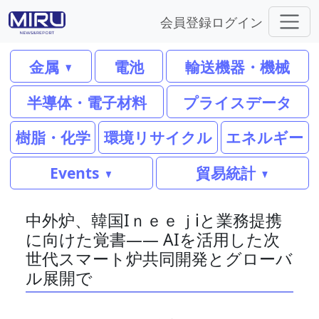
会員登録
ログイン
金属
電池
輸送機器・機械
半導体・電子材料
プライスデータ
樹脂・化学
環境リサイクル
エネルギー
Events
貿易統計
中外炉、韓国Iｎｅｅｊiと業務提携
に向けた覚書―― AIを活用した次
世代スマート炉共同開発とグローバ
ル展開で