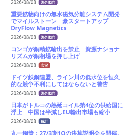
2026/08/08
海外動向
重要鉱物向けの無水磁気分離システム開発
でマイルストーン 豪スタートアップ
DryFlow Magnetics
2026/08/08
海外動向
コンゴが銅精鉱輸出を禁止 資源ナショナ
リズムが銅相場を押し上げ
2026/08/08
市況
ドイツ鉄鋼連盟、ライン川の低水位を恒久
的な競争不利にしてはならないと警告
2026/08/08
海外動向
日本がトルコの熱延コイル第4位の供給国に
浮上 中国は半減しEU輸出市場も縮小
2026/08/08
統計
丸一鋼管：27/3期1Qの決算説明会を開催。