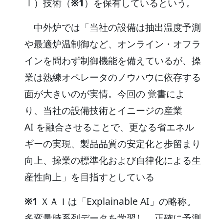
Ｉ）技術（
※1
）を保有しているという。
中外炉では「当社の設備は抽出温度予測
や最適炉温制御など、オンライン・オフラ
インを問わず制御機能を備えているが、操
業は熟練オペレータのノウハウに依存する
面が大きいのが実情。今回の 覚書によ
り、当社の設備技術とイニージの産業
AI を融合させることで、更なる省エネル
ギーの実現、製品品質の安定化と歩留まり
向上、操業の標準化および自律化による生
産性向上」を目指すとしている
※1
ＸＡＩは「Explainable AI」の略称。
多変量時系列データを学習し、正確に予測