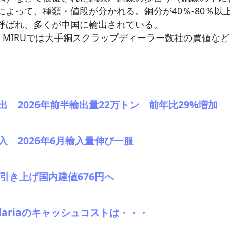
によって、種類・値段が分かれる。銅分が40％‐80％以
呼ばれ、多くが中国に輸出されている。
格。MIRUでは大手銅スクラップディーラー数社の買値な
7輸出 2026年前半輸出量22万トン 前年比29%増加
輸入 2026年6月輸入量伸び一服
引き上げ国内建値676円へ
elariaのキャッシュコストは・・・