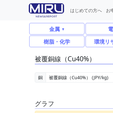
はじめての方へ
お
金属
樹脂・化学
環境リ
被覆銅線（Cu40%）
銅
グラフ