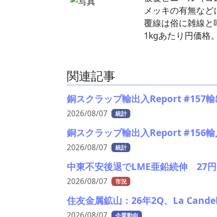
メッキの有無など
覆線は俗に雑線と
1kgあたり円価
関連記事
銅スクラップ輸出入Report #15
2026/08/07
統計
銅スクラップ輸出入Report #156
2026/08/07
統計
中東不安後退でLME亜鉛続伸 27円
2026/08/07
市況
住友金属鉱山：26年2Q、La Cand
2026/08/07
企業動向