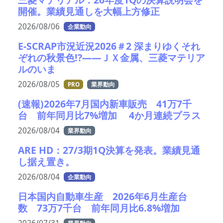
開催。業績見通しを大幅上方修正
2026/08/06
企業動向
E-SCRAP市況近況2026＃2 深まりゆくそれ
ぞれの秋景色!?――ＪＸ金属、三菱マテリア
ルのいま
2026/08/05
PRO
業界動向
(速報)2026年7月国内新車販売 41万7千
台 前年同月比7%増加 4か月連続プラス
2026/08/04
業界動向
ARE HD：27/3期1Q決算を発表。業績見通
し据え置き。
2026/08/04
企業動向
日本国内自動車生産 2026年6月生産台
数 73万7千台 前年同月比6.8%増加