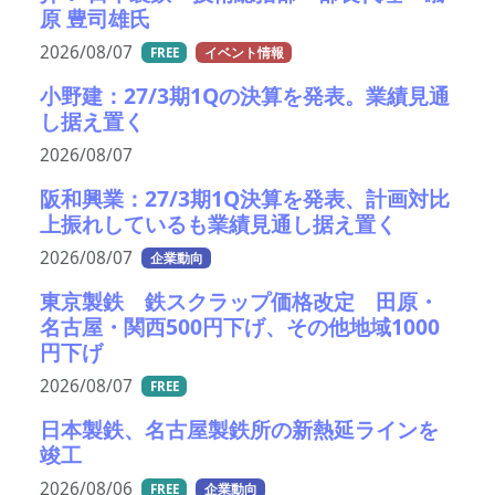
原 豊司雄氏
2026/08/07
FREE
イベント情報
小野建：27/3期1Qの決算を発表。業績見通
し据え置く
2026/08/07
阪和興業：27/3期1Q決算を発表、計画対比
上振れしているも業績見通し据え置く
2026/08/07
企業動向
東京製鉄 鉄スクラップ価格改定 田原・
名古屋・関西500円下げ、その他地域1000
円下げ
2026/08/07
FREE
日本製鉄、名古屋製鉄所の新熱延ラインを
竣工
2026/08/06
FREE
企業動向