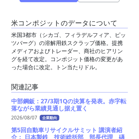
米コンポジットのデータについて
米国3都市（シカゴ、フィラデルフィア、ピッ
ツバーグ）の溶解用鉄スクラップ価格。提携
メディアおよびトレーダー、商社のヒアリン
グを経て改定。コンポジット価格の変更があ
った場合に改定。トン当たりドル。
関連記事
中部鋼鈑：27/3期1Qの決算を発表。赤字転
落ながら業績見通し据え置く
2026/08/07
企業動向
第5回自動車リサイクルサミット 講演者紹
介： 日本製鉄 技術総括部 部長代理 礒