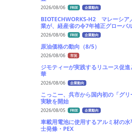
2026/08/06
FREE
企業動向
BIOTECHWORKS-H2 マレ
業が、経産省の令7年補正グローバ
2026/08/06
FREE
企業動向
原油価格の動向（8/5）
2026/08/06
市況
ジモティーが実践するリユース促進
華
2026/08/06
企業動向
こっこー、呉市から国内初の「グリ
実験を開始
2026/08/05
FREE
企業動向
車載用電池に使用するアルミ材の水平
士発條・PEX