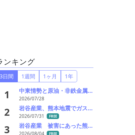
ランキング
3日間
1週間
1ヶ月
1年
中東情勢と原油・非鉄金属市況の行方――エモリファンドマネジメントの江守哲氏に聞く
1
2026/07/28
岩谷産業、熊本地震でガス容器転倒などの影響－救援物資の出荷も実施
2
2026/07/31
FREE
岩谷産業 被害にあった熊本ガスセンターの稼働を再開
3
2026/08/04
FREE