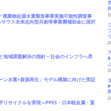
2
ーシア／廃棄物起源水素製造事業実施可能性調査事
ルサウス未来志向型共創等事業費補助金に採択
2
と地域課題解決の指針－社会のインフラへ昇
2
ーン水素×資源再生」モデル構築に向けた実証
2
リサイクルを実現―PPES・日本軽金属・冨