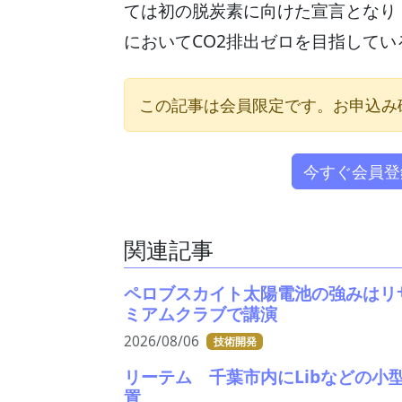
ては初の脱炭素に向けた宣言となり（
においてCO2排出ゼロを目指している
この記事は会員限定です。お申込み
今すぐ会員登
関連記事
ペロブスカイト太陽電池の強みはリ
ミアムクラブで講演
2026/08/06
技術開発
リーテム 千葉市内にLibなどの小
置