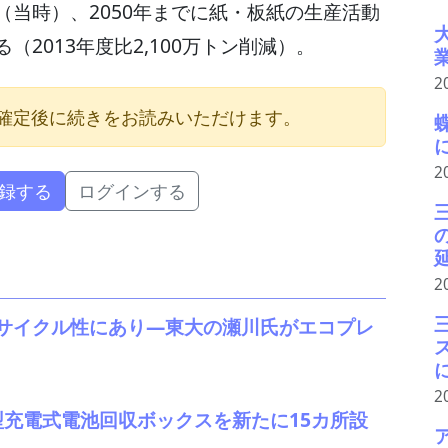
当時）、2050年までに紙・板紙の生産活動
（2013年度比2,100万トン削減）。
2
確定後に続きをお読みいただけます。
2
録する
ログインする
2
サイクル性にあり―東大の瀬川氏がエコプレ
2
型充電式電池回収ボックスを新たに15カ所設