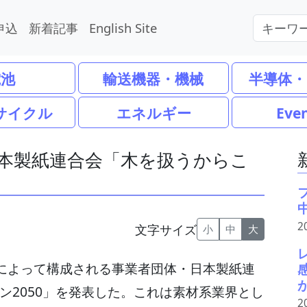
申込
新着記事
English Site
電池
輸送機器・機械
半導体・
サイクル
エネルギー
Eve
日本製紙連合会「木を扱うからこ
2
文字サイズ
小
中
大
社によって構成される事業者団体・日本製紙連
ン2050」を発表した。これは素材系業界とし
2