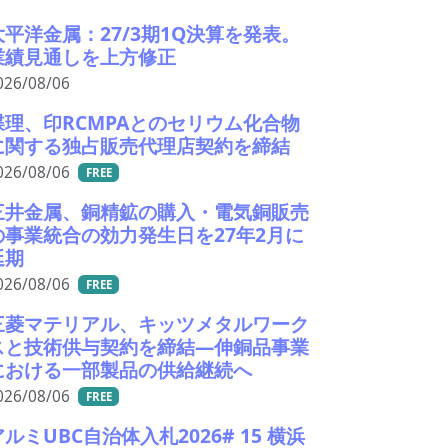
大平洋金属：27/3期1Q決算を発表。
業績見通しを上方修正
026/08/06
蝶理、印RCMPAとのセリウム化合物
に関する独占販売代理店契約を締結
026/08/06
FREE
三井金属、銅精鉱の購入・電気銅販売
の事業統合の効力発生日を27年2月に
延期
026/08/06
FREE
三菱マテリアル、キッツメタルワーク
スと技術供与契約を締結―伸銅品事業
における一部製品の供給継続へ
026/08/06
FREE
アルミUBC自治体入札2026# 15 横浜