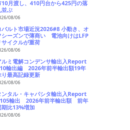
市10月渡し、410円台から425円の落
札並ぶ
026/08/06
コバルト市場近況2026#8 小動き、オ
フシーズンで薄商い 電池向けはLFP
リサイクルが重荷
026/08/06
アルミ電解コンデンサ輸出入Report
#10輸出編 2026年前半輸出額19年
ぶり最高記録更新
026/08/06
タンタル・キャパシタ輸出入Report
#105輸出 2026年前半輸出額 前年
同期比13%増加
026/08/06