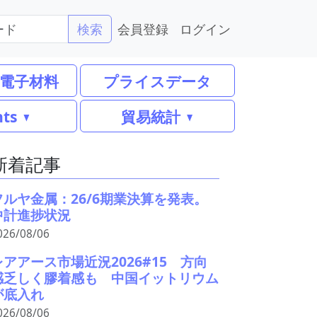
会員登録
ログイン
検索
電子材料
プライスデータ
nts
貿易統計
新着記事
フルヤ金属：26/6期業決算を発表。
中計進捗状況
026/08/06
レアアース市場近況2026#15 方向
感乏しく膠着感も 中国イットリウム
が底入れ
026/08/06