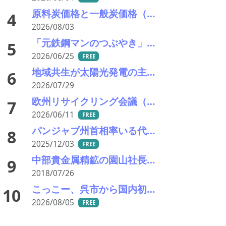
原料炭価格と一般炭価格（7/31）
4
2026/08/03
「元鉄鋼マンのつぶやき」アーカイブ
5
2026/06/25
FREE
地域共生が太陽光発電の主電源化を加速——REASP佐藤代表が経産省に要請
6
2026/07/29
欧州リサイクリング会議（ERC) マドリッド開催：循環経済、「実需」と規制調和を問う
7
2026/06/11
FREE
パンジャブ州首相率いる代表団が来日 東京・帝国ホテルで投資環境ロードショーを開催
8
2025/12/03
FREE
中部貴金属精鉱の園山社長ら 水質汚濁防止法違反の疑いで逮捕さる
9
2018/07/26
こっこー、呉市から国内初の「グリーン水素×資源再生」モデル構築に向けた実証実験を開始
10
2026/08/05
FREE