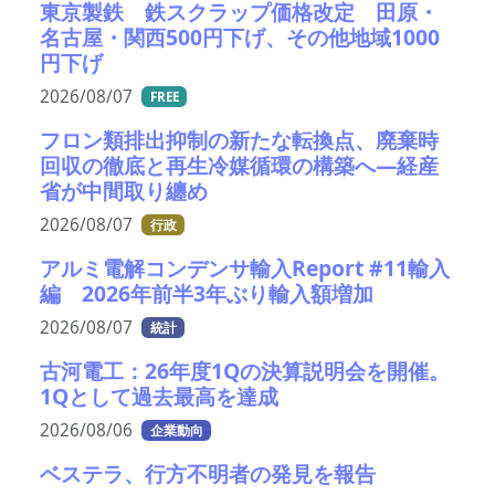
東京製鉄 鉄スクラップ価格改定 田原・
名古屋・関西500円下げ、その他地域1000
円下げ
2026/08/07
FREE
フロン類排出抑制の新たな転換点、廃棄時
回収の徹底と再生冷媒循環の構築へ―経産
省が中間取り纏め
2026/08/07
行政
アルミ電解コンデンサ輸入Report #11輸入
編 2026年前半3年ぶり輸入額増加
2026/08/07
統計
古河電工：26年度1Qの決算説明会を開催。
1Qとして過去最高を達成
2026/08/06
企業動向
ベステラ、行方不明者の発見を報告