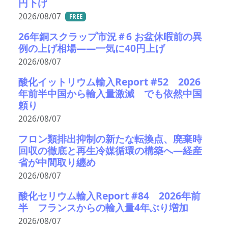
円下げ
2026/08/07
FREE
26年銅スクラップ市況＃6 お盆休暇前の異
例の上げ相場――一気に40円上げ
2026/08/07
酸化イットリウム輸入Report #52 2026
年前半中国から輸入量激減 でも依然中国
頼り
2026/08/07
フロン類排出抑制の新たな転換点、廃棄時
回収の徹底と再生冷媒循環の構築へ―経産
省が中間取り纏め
2026/08/07
酸化セリウム輸入Report #84 2026年前
半 フランスからの輸入量4年ぶり増加
2026/08/07