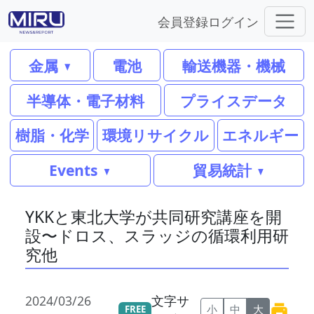
会員登録
ログイン
金属
電池
輸送機器・機械
半導体・電子材料
プライスデータ
樹脂・化学
環境リサイクル
エネルギー
Events
貿易統計
YKKと東北大学が共同研究講座を開
設〜ドロス、スラッジの循環利用研
究他
2024/03/26
文字サ
小
中
大
FREE