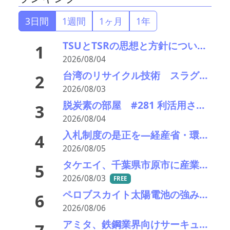
3日間
1週間
1ヶ月
1年
TSUとTSRの思想と方針について考える
1
2026/08/04
台湾のリサイクル技術 スラグのエイジングをどうする
2
2026/08/03
脱炭素の部屋 #281 利活用されていない資源の見つけ方
3
2026/08/04
入札制度の是正を—経産省・環境省が指定PETボトル資源循環で検討会
4
2026/08/05
タケエイ、千葉県市原市に産業廃棄物破砕選別・再資源化施設の建設工事を開始
5
2026/08/03
FREE
ペロブスカイト太陽電池の強みはリサイクル性にあり―東大の瀬川氏がエコプレミアムクラブで講演
6
2026/08/06
アミタ、鉄鋼業界向けサーキュラーマテリアルの販売を開始―大平洋金属と協業