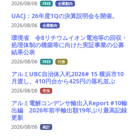
2026/08/06
FREE
企業動向
UACJ：26年度1Qの決算説明会を開催。
2026/08/06
企業動向
環境省 令8リチウムイオン電池等の回収・
処理体制の構築等に向けた実証事業の公募
結果公表
2026/08/06
FREE
行政
アルミUBC自治体入札2026# 15 横浜市10
月渡し、410円台から425円の落札並ぶ
2026/08/06
市況
アルミ電解コンデンサ輸出入Report #10輸
出編 2026年前半輸出額19年ぶり最高記録
更新
2026/08/06
統計