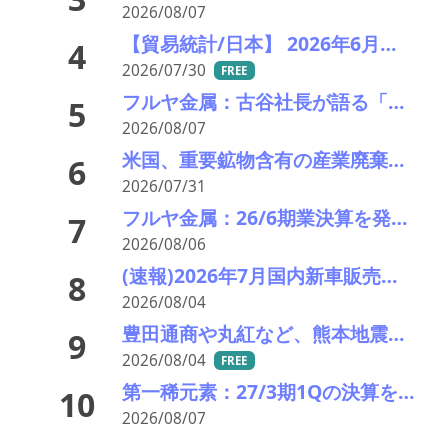
2026/08/07
【貿易統計/日本】 2026年6月一覧表
4
2026/07/30
FREE
フルヤ金属：古谷社長が語る「ガラス事業の劇的変化と強み」とは
5
2026/08/07
米国、重要鉱物含有の産業廃棄物の輸出を制限へ トランプ氏が署名、国家防衛で物資確保
6
2026/07/31
フルヤ金属：26/6期業決算を発表。中計進捗状況
7
2026/08/06
(速報)2026年7月国内新車販売 41万7千台 前年同月比7%増加 4か月連続プラス
8
2026/08/04
豊田通商や丸紅など、熊本地震被害に支援・義援金
9
2026/08/04
FREE
第一稀元素：27/3期1Qの決算を発表。大幅増収増益ながら業績見通し据え置く
10
2026/08/07