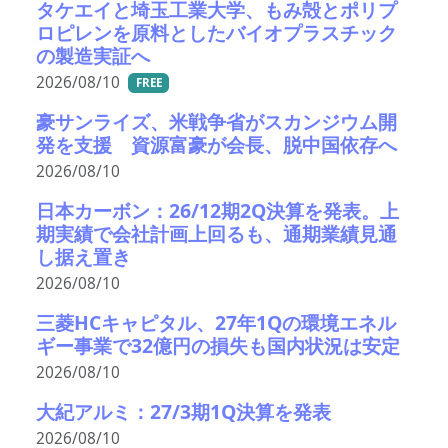
タケエイと埼玉工業大学、もみ殻とポリプ
ロピレンを原料としたバイオプラスチック
の製造実証へ
2026/08/10
FREE
豪サンライズ、米戦争省がスカンジウム開
発を支援 資源富豪が会長、脱中国依存へ
2026/08/10
日本カーボン：26/12期2Q決算を発表。上
期実績で会社計画上回るも、通期業績見通
し据え置き
2026/08/10
三菱HCキャピタル、27年1Qの環境エネル
ギー事業で32億円の損失も国内状況は安定
2026/08/10
大紀アルミ：27/3期1Q決算を発表
2026/08/10