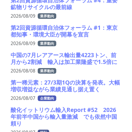
第2回資源循環自治体フォーラム #4：重要
鉱物リサイクルの最前線
2026/08/09
業界動向
第2回資源循環自治体フォーラム #1：東京
都知事・環境大臣が開幕を宣言
2026/08/09
業界動向
中国の7月レアアース輸出量4223トン、前
月から2割減 輸入は加工業隆盛で1.5倍に
2026/08/08
業界動向
第一稀元素：27/3期1Qの決算を発表。大幅
増収増益ながら業績見通し据え置く
2026/08/07
企業動向
酸化イットリウム輸入Report #52 2026
年前半中国から輸入量激減 でも依然中国
頼り