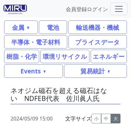
会員登録
ログイン
金属
電池
輸送機器・機械
半導体・電子材料
プライスデータ
樹脂・化学
環境リサイクル
エネルギー
Events
貿易統計
ネオジム磁石を超える磁石はな
い NDFEB代表 佐川眞人氏
2024/05/09 15:00
文字サイズ
小
中
大