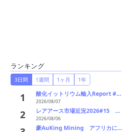
ランキング
3日間
1週間
1ヶ月
1年
酸化イットリウム輸入Report #52 2026年前半中国から輸入量激減 でも依然中国頼り
1
2026/08/07
レアアース市場近況2026#15 方向感乏しく膠着感も 中国イットリウムが底入れ
2
2026/08/06
豪AuKing Mining アフリカにて新たなレアアースプロジェクト取得へ マウライ南部のマチンガプロジェクト
3