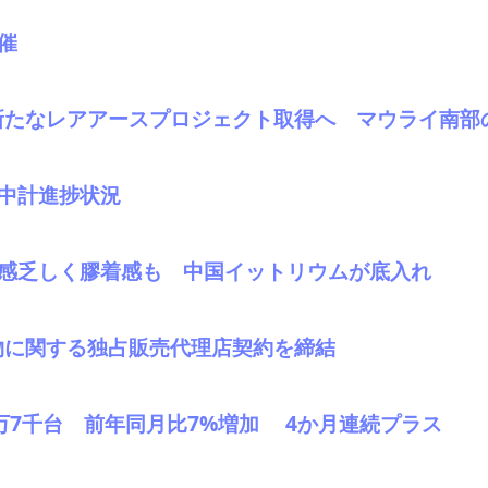
催
カにて新たなレアアースプロジェクト取得へ マウライ南
。中計進捗状況
方向感乏しく膠着感も 中国イットリウムが底入れ
物に関する独占販売代理店契約を締結
41万7千台 前年同月比7%増加 4か月連続プラス