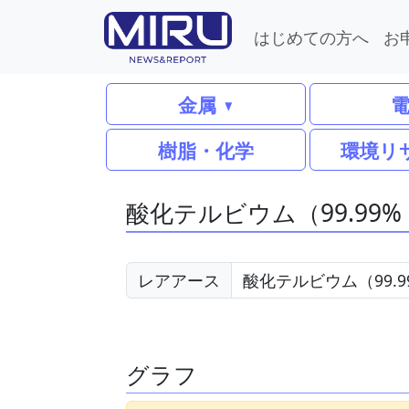
はじめての方へ
お
金属
樹脂・化学
環境リ
酸化テルビウム（99.99% 
レアアース
グラフ