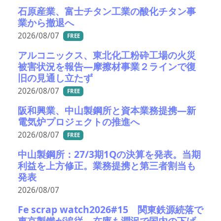
石原産業、富士チタン工業の酸化チタン事
業から撤退へ
2026/08/07
FREE
アルコニックス、東北化工粉砕工場の火災
被害状況を報告―摩擦材事業２ラインで復
旧の見通し立たず
2026/08/07
FREE
阪和興業、中山製鋼所と資本業務提携―新
電気炉プロジェクトの推進へ
2026/08/07
FREE
中山製鋼所：27/3期1Qの決算を発表。当期
利益を上方修正。業務提携と第三者割当も
発表
2026/08/07
Fe scrap watch2026#15 関東鉄源続落で
東京製鐵が追従－在庫も潤沢で国内の下げ