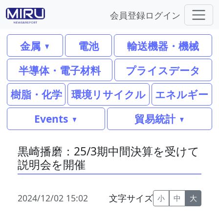
会員登録
ログイン
金属
電池
輸送機器・機械
半導体・電子材料
プライスデータ
樹脂・化学
環境リサイクル
エネルギー
Events
貿易統計
黒崎播磨：25/3期中間決算を受けて
説明会を開催
2024/12/02 15:02
文字サイズ
小
中
大