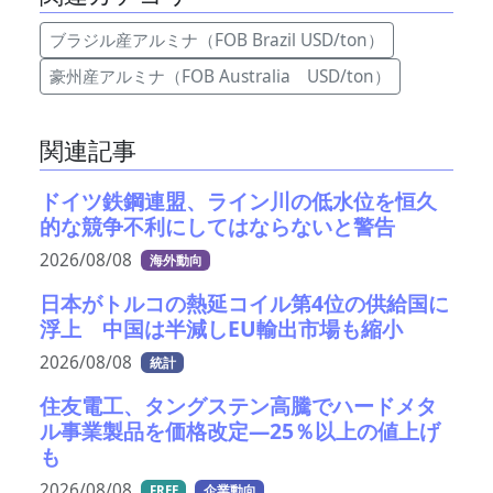
ブラジル産アルミナ（FOB Brazil USD/ton）
豪州産アルミナ（FOB Australia USD/ton）
関連記事
ドイツ鉄鋼連盟、ライン川の低水位を恒久
的な競争不利にしてはならないと警告
2026/08/08
海外動向
日本がトルコの熱延コイル第4位の供給国に
浮上 中国は半減しEU輸出市場も縮小
2026/08/08
統計
住友電工、タングステン高騰でハードメタ
ル事業製品を価格改定―25％以上の値上げ
も
2026/08/08
FREE
企業動向