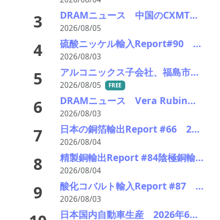
DRAMニュース 中国のCXMTが上場で業界に波紋
3
2026/08/05
硫酸ニッケル輸入Report#90 2026年中盤輸入回復の兆し
4
2026/08/03
アルコニックス子会社、福島市に新工場－半導体製造装置などの精密金属加工部品の生産能力を２倍に
5
2026/08/05
FREE
DRAMニュース Vera Rubin、SoCAMM搭載数の半減を検討
6
2026/08/03
日本の銅箔輸出Report #66 2026年前半裏張り無輸出額500億円超 裏張り有も輸出急増
7
2026/08/04
精製銅輸出Report #84陰極銅輸出 2026年6月輸出量4万8千トン 13か月連続減少
8
2026/08/04
酸化コバルト輸入Report #87 2026年前半輸入量220トン、前年比0.8%増加
9
2026/08/03
日本国内自動車生産 2026年6月生産台数 73万7千台 前年同月比6.8%増加