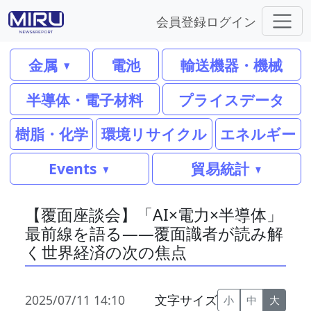
会員登録
ログイン
金属
電池
輸送機器・機械
半導体・電子材料
プライスデータ
樹脂・化学
環境リサイクル
エネルギー
Events
貿易統計
【覆面座談会】「AI×電力×半導体」
最前線を語る——覆面識者が読み解
く世界経済の次の焦点
2025/07/11 14:10
文字サイズ
小
中
大