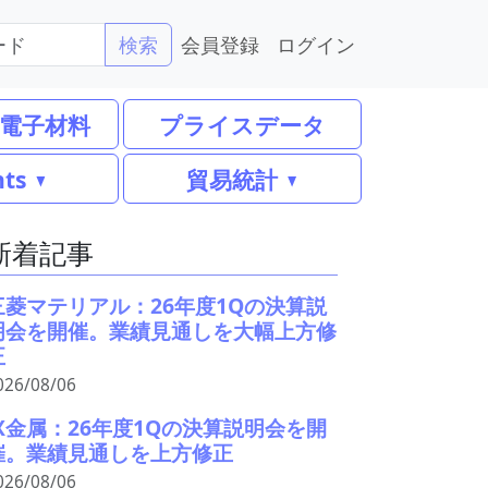
会員登録
ログイン
検索
電子材料
プライスデータ
nts
貿易統計
新着記事
三菱マテリアル：26年度1Qの決算説
明会を開催。業績見通しを大幅上方修
正
026/08/06
JX金属：26年度1Qの決算説明会を開
催。業績見通しを上方修正
026/08/06