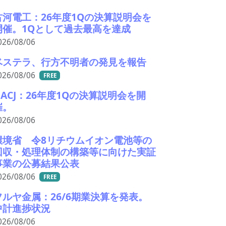
古河電工：26年度1Qの決算説明会を
開催。1Qとして過去最高を達成
026/08/06
ベステラ、行方不明者の発見を報告
026/08/06
FREE
UACJ：26年度1Qの決算説明会を開
催。
026/08/06
環境省 令8リチウムイオン電池等の
回収・処理体制の構築等に向けた実証
事業の公募結果公表
026/08/06
FREE
フルヤ金属：26/6期業決算を発表。
中計進捗状況
026/08/06