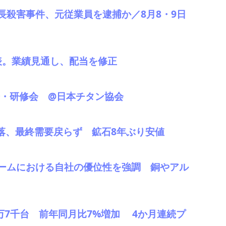
長殺害事件、元従業員を逮捕か／8月8・9日
発表。業績見通し、配当を修正
会・研修会 @日本チタン協会
下落、最終需要戻らず 鉱石8年ぶり安値
ームにおける自社の優位性を強調 銅やアル
41万7千台 前年同月比7%増加 4か月連続プ