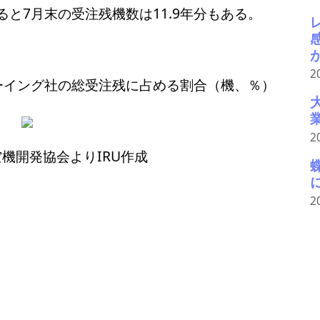
と7月末の受注残機数は11.9年分もある。
2
ボーイング社の総受注残に占める割合（機、％）
2
機開発協会よりIRU作成
2