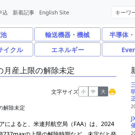
申込
新着記事
English Site
電池
輸送機器・機械
半導体・
サイクル
エネルギー
Eve
axの月産上限の解除未定
文字サイズ
小
中
大
2
によると、米連邦航空局（FAA）は、2024
B737maxの上限の解除時期など、未定だと発
2