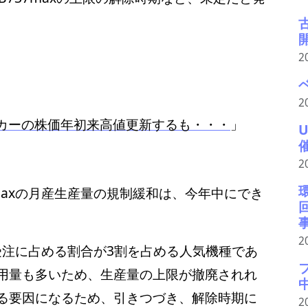
2
2
カーの株価年初来高値更新するも・・・
」
2
maxの月産生産量の規制緩和は、今年中にでき
2
受注に占める割合が3割を占める人気機種であ
用量も多いため、生産量の上限が撤廃されれ
る要因になるため、引きつづき、解除時期に
2