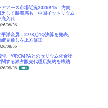
レアアース市場近況2026#15 方向
感乏しく膠着感も 中国イットリウム
が底入れ
026/08/06
大平洋金属：27/3期1Q決算を発表。
業績見通しを上方修正
026/08/06
蝶理、印RCMPAとのセリウム化合物
に関する独占販売代理店契約を締結
026/08/06
FREE