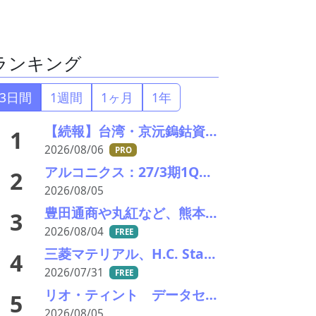
ランキング
3日間
1週間
1ヶ月
1年
【続報】台湾・京沅鎢鈷資源の黄会長殺害事件、元従業員を逮捕か／8月8・9日に葬儀執行へ
1
2026/08/06
PRO
アルコニクス：27/3期1Q決算を発表。業績見通し、配当を修正
2
2026/08/05
豊田通商や丸紅など、熊本地震被害に支援・義援金
3
2026/08/04
FREE
三菱マテリアル、H.C. Starckのタングステンリサイクル能力増強投資を決定－約5000万ユーロ投資
4
2026/07/31
FREE
リオ・ティント データセンターブームにおける自社の優位性を強調 銅やアルミニウム事業の伸び背景に
5
2026/08/05