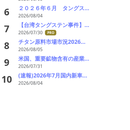
２０２６年６月 タングステンスクラップ輸出入統計分析 中国依存低下続く 価格高止まりで調達多極化進展
6
2026/08/04
【台湾タングステン事件】台湾・京沅鎢鈷の黄聖玹会長が自宅で殺害される APT工場拡張計画の矢先に
7
2026/07/30
PRO
チタン原料市場市況2026年8月 下落、最終需要戻らず 鉱石8年ぶり安値
8
2026/08/05
米国、重要鉱物含有の産業廃棄物の輸出を制限へ トランプ氏が署名、国家防衛で物資確保
9
2026/07/31
(速報)2026年7月国内新車販売 41万7千台 前年同月比7%増加 4か月連続プラス
10
2026/08/04