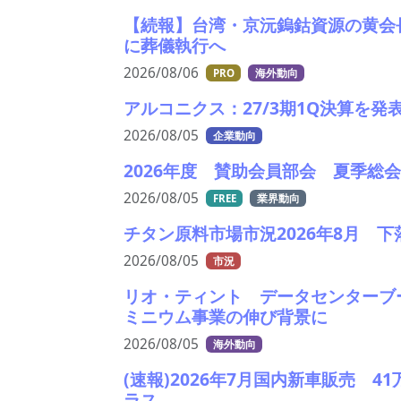
【続報】台湾・京沅鎢鈷資源の黄会
に葬儀執行へ
2026/08/06
PRO
海外動向
アルコニクス：27/3期1Q決算を
2026/08/05
企業動向
2026年度 賛助会員部会 夏季総
2026/08/05
FREE
業界動向
チタン原料市場市況2026年8月 
2026/08/05
市況
リオ・ティント データセンターブ
ミニウム事業の伸び背景に
2026/08/05
海外動向
(速報)2026年7月国内新車販売 
ラス