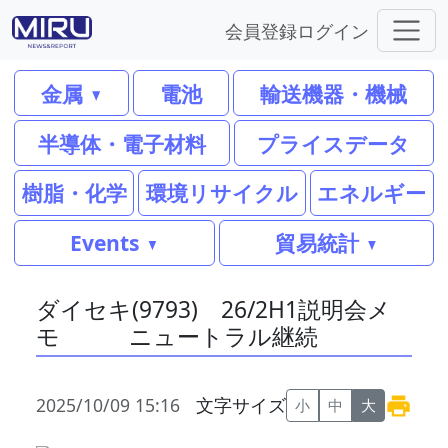
会員登録
ログイン
金属
電池
輸送機器・機械
半導体・電子材料
プライスデータ
樹脂・化学
環境リサイクル
エネルギー
Events
貿易統計
ダイセキ(9793) 26/2H1説明会メ
モ ニュートラル継続
2025/10/09 15:16
文字サイズ
小
中
大