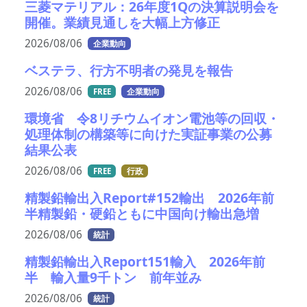
三菱マテリアル：26年度1Qの決算説明会を
開催。業績見通しを大幅上方修正
2026/08/06
企業動向
ベステラ、行方不明者の発見を報告
2026/08/06
FREE
企業動向
環境省 令8リチウムイオン電池等の回収・
処理体制の構築等に向けた実証事業の公募
結果公表
2026/08/06
FREE
行政
精製鉛輸出入Report#152輸出 2026年前
半精製鉛・硬鉛ともに中国向け輸出急増
2026/08/06
統計
精製鉛輸出入Report151輸入 2026年前
半 輸入量9千トン 前年並み
2026/08/06
統計