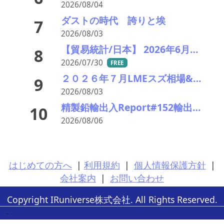
2026/08/04
ダストの時代 誇りと埃
7
2026/08/03
【貿易統計/日本】 2026年6月一覧表
8
2026/07/30
FREE
２０２６年７月LMEスズ相場&在庫の推移一覧 供給制約と在庫減少で反発 月末は5万5,000ドル台を回復
9
2026/08/03
精製鉛輸出入Report#152輸出 2026年前半精製鉛・硬鉛ともに中国向け輸出急増
10
2026/08/06
はじめての方へ
|
利用規約
|
個人情報保護方針
|
会社案内
|
お問い合わせ
Copyright IRuniverse株式会社. All Rights Reserved.
-