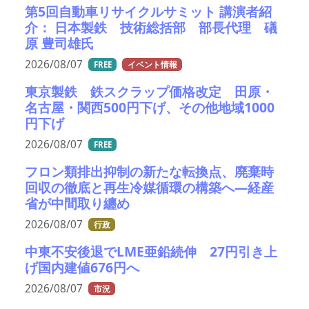
第5回自動車リサイクルサミット 講演者紹
介： 日本製鉄 技術総括部 部長代理 礒
原 豊司雄氏
2026/08/07
FREE
イベント情報
東京製鉄 鉄スクラップ価格改定 田原・
名古屋・関西500円下げ、その他地域1000
円下げ
2026/08/07
FREE
フロン類排出抑制の新たな転換点、廃棄時
回収の徹底と再生冷媒循環の構築へ―経産
省が中間取り纏め
2026/08/07
行政
中東不安後退でLME亜鉛続伸 27円引き上
げ国内建値676円へ
2026/08/07
市況