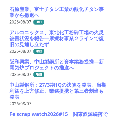
石原産業、富士チタン工業の酸化チタン事
業から撤退へ
2026/08/07
FREE
アルコニックス、東北化工粉砕工場の火災
被害状況を報告―摩擦材事業２ラインで復
旧の見通し立たず
2026/08/07
FREE
阪和興業、中山製鋼所と資本業務提携―新
電気炉プロジェクトの推進へ
2026/08/07
FREE
中山製鋼所：27/3期1Qの決算を発表。当期
利益を上方修正。業務提携と第三者割当も
発表
2026/08/07
Fe scrap watch2026#15 関東鉄源続落で