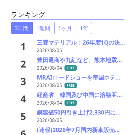
ランキング
3日間
1週間
1ヶ月
1年
三菱マテリアル：26年度1Qの決算説明会を開催。業績見通しを大幅上方修正
1
2026/08/06
豊田通商や丸紅など、熊本地震被害に支援・義援金
2
2026/08/04
FREE
MRAIロードショーを帝国ホテルで開催 「MRAI国際ビジネスサミット(IBS2026)」、日本のリサイクル企業に参加呼びかけ
3
2026/08/05
FREE
経産省 韓国及び中国に溶融亜鉛メッキ類鋼材に対し不当廉売関税の課税を発表
4
2026/08/04
FREE
銅建値50円引き上げ2,330円に 中東緊張緩和期待でLME続伸、円高も一服
5
2026/08/05
(速報)2026年7月国内新車販売 41万7千台 前年同月比7%増加 4か月連続プラス
6