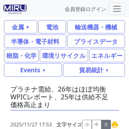
会員登録
ログイン
金属
電池
輸送機器・機械
半導体・電子材料
プライスデータ
樹脂・化学
環境リサイクル
エネルギー
Events
貿易統計
プラチナ需給、26年はほぼ均衡
WPICレポート、25年は供給不足
価格高止まり
2025/11/27 17:53
文字サイズ
小
中
大