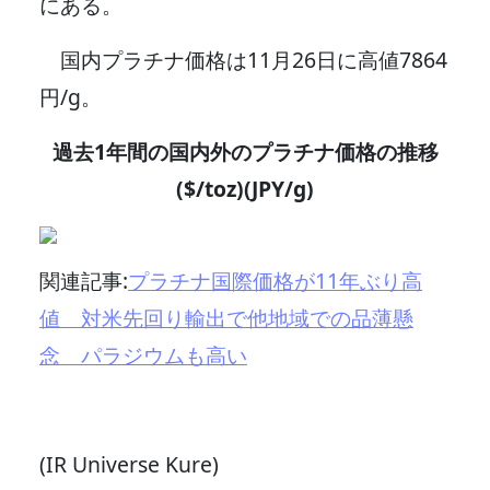
にある。
国内プラチナ価格は11月26日に高値7864
円/g。
過去1年間の国内外のプラチナ価格の推移
($/toz)(JPY/g)
関連記事:
プラチナ国際価格が11年ぶり高
値 対米先回り輸出で他地域での品薄懸
念 パラジウムも高い
(IR Universe Kure)