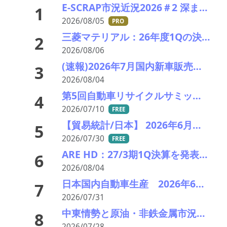
E-SCRAP市況近況2026＃2 深まりゆくそれぞれの秋景色!?――ＪＸ金属、三菱マテリアルのいま
1
2026/08/05
PRO
三菱マテリアル：26年度1Qの決算説明会を開催。業績見通しを大幅上方修正
2
2026/08/06
(速報)2026年7月国内新車販売 41万7千台 前年同月比7%増加 4か月連続プラス
3
2026/08/04
第5回自動車リサイクルサミット ～再生材料をいかに使うか、違法業者対策、中古車輸出問題を語ろう～
4
2026/07/10
FREE
【貿易統計/日本】 2026年6月一覧表
5
2026/07/30
FREE
ARE HD：27/3期1Q決算を発表。業績見通し据え置き。
6
2026/08/04
日本国内自動車生産 2026年6月生産台数 73万7千台 前年同月比6.8%増加
7
2026/07/31
中東情勢と原油・非鉄金属市況の行方――エモリファンドマネジメントの江守哲氏に聞く
8
2026/07/28