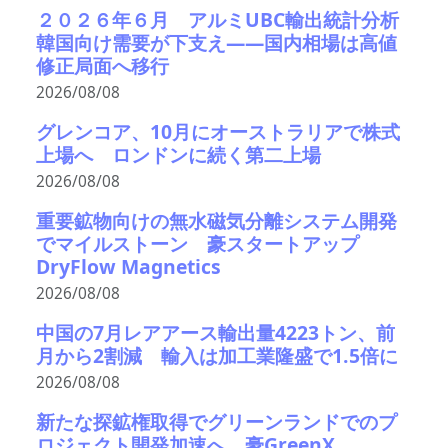
２０２６年６月 アルミUBC輸出統計分析
韓国向け需要が下支え――国内相場は高値
修正局面へ移行
2026/08/08
グレンコア、10月にオーストラリアで株式
上場へ ロンドンに続く第二上場
2026/08/08
重要鉱物向けの無水磁気分離システム開発
でマイルストーン 豪スタートアップ
DryFlow Magnetics
2026/08/08
中国の7月レアアース輸出量4223トン、前
月から2割減 輸入は加工業隆盛で1.5倍に
2026/08/08
新たな探鉱権取得でグリーンランドでのプ
ロジェクト開発加速へ 豪GreenX