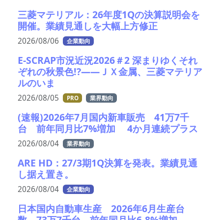
三菱マテリアル：26年度1Qの決算説明会を
開催。業績見通しを大幅上方修正
2026/08/06
企業動向
E-SCRAP市況近況2026＃2 深まりゆくそれ
ぞれの秋景色!?――ＪＸ金属、三菱マテリア
ルのいま
2026/08/05
PRO
業界動向
(速報)2026年7月国内新車販売 41万7千
台 前年同月比7%増加 4か月連続プラス
2026/08/04
業界動向
ARE HD：27/3期1Q決算を発表。業績見通
し据え置き。
2026/08/04
企業動向
日本国内自動車生産 2026年6月生産台
数 73万7千台 前年同月比6.8%増加