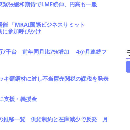
中東緊張緩和期待でLME続伸、円高も一服
開催 「MRAI国際ビジネスサミット
企業に参加呼びかけ
41万7千台 前年同月比7%増加 4か月連続プ
ッキ類鋼材に対し不当廉売関税の課税を発表
に支援・義援金
庫の推移一覧 供給制約と在庫減少で反発 月