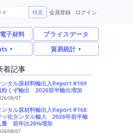
会員登録
ログイン
検索
電子材料
プライスデータ
nts
貿易統計
新着記事
タンタル原材料輸出入Report #169
塊粉くず輸出 2026前半輸出増加
026/08/07
タンタル原材料輸出入Report #168
フッ化タンタル輸入 2026年前半輸
入量 前年比26%増加
026/08/07