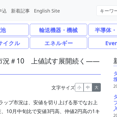
申込
新着記事
English Site
電池
輸送機器・機械
半導体・
サイクル
エネルギー
Eve
況＃10 上値試す展開続く――
2
文字サイズ
小
中
大
ラップ市況は、安値を切り上げる形でなお上
、10月中旬比で安値3円高、仲値2円高の1キ
2