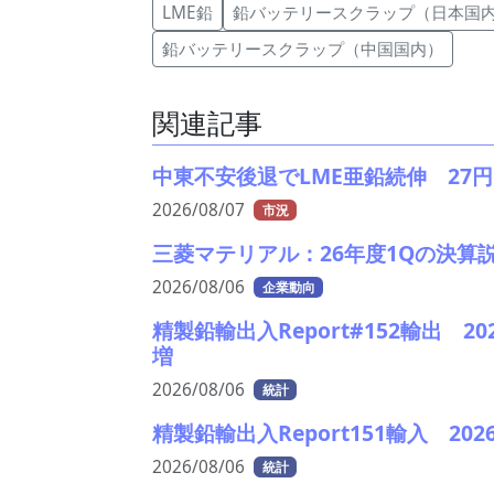
LME鉛
鉛バッテリースクラップ（日本国
鉛バッテリースクラップ（中国国内）
関連記事
中東不安後退でLME亜鉛続伸 27円
2026/08/07
市況
三菱マテリアル：26年度1Qの決算
2026/08/06
企業動向
精製鉛輸出入Report#152輸出
増
2026/08/06
統計
精製鉛輸出入Report151輸入 2
2026/08/06
統計