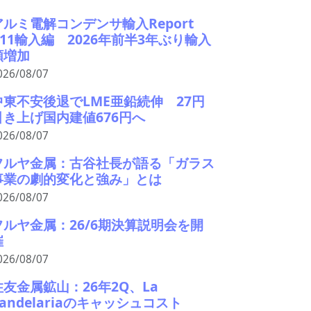
アルミ電解コンデンサ輸入Report
#11輸入編 2026年前半3年ぶり輸入
額増加
026/08/07
中東不安後退でLME亜鉛続伸 27円
引き上げ国内建値676円へ
026/08/07
フルヤ金属：古谷社長が語る「ガラス
事業の劇的変化と強み」とは
026/08/07
フルヤ金属：26/6期決算説明会を開
催
026/08/07
住友金属鉱山：26年2Q、La
Candelariaのキャッシュコスト