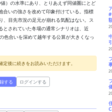
（仲値）の水準にあり、とりあえず同値圏にとど
地合いの強さを改めて印象付けている。指標
なり、目先市況の足元が崩れる気配はない。ス
2
るとされていた冬場の通常シナリオは、近
その色合いを深めて越年する公算が大きくなっ
2
確定後に続きをお読みいただけます。
2
録する
ログインする
2