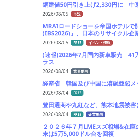
銅建値50円引き上げ2,330円に 
2026/08/05
市況
MRAIロードショーを帝国ホテルで
(IBS2026)」、日本のリサイクル
2026/08/05
FREE
イベント情報
(速報)2026年7月国内新車販売 
ラス
2026/08/04
業界動向
経産省 韓国及び中国に溶融亜鉛メ
2026/08/04
FREE
豊田通商や丸紅など、熊本地震被害
2026/08/04
FREE
企業動向
２０２６年７月LMEスズ相場&在
末は5万5,000ドル台を回復