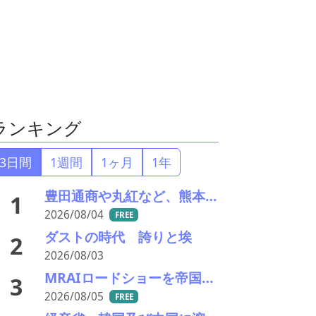
ランキング
3日間
1週間
1ヶ月
1年
豊田通商や丸紅など、熊本地震被害に支援・義援金
1
2026/08/04
FREE
ダストの時代 誇りと埃
2
2026/08/03
MRAIロードショーを帝国ホテルで開催 「MRAI国際ビジネスサミット(IBS2026)」、日本のリサイクル企業に参加呼びかけ
3
2026/08/05
FREE