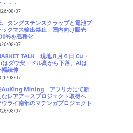
は・・・
026/08/07
米、タングステンスクラップと電池ブ
ラックマス輸出禁止 国内向け販売
100%を義務化
026/08/07
MARKET TALK 現地８月６日 Cu・
Niはダウ安・ドル高から下落、Alは
小幅続伸
026/08/07
豪AuKing Mining アフリカにて新
たなレアアースプロジェクト取得へ
マウライ南部のマチンガプロジェクト
026/08/07