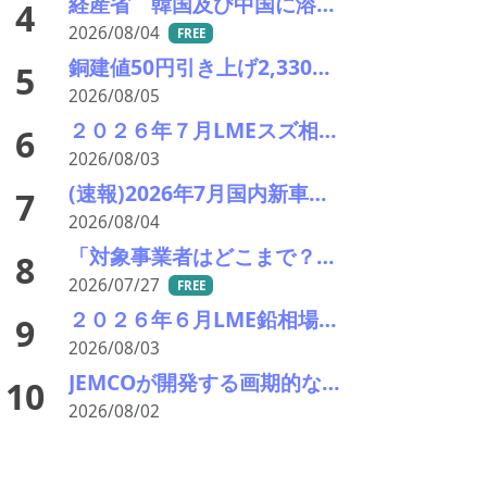
経産省 韓国及び中国に溶融亜鉛メッキ類鋼材に対し不当廉売関税の課税を発表
4
2026/08/04
FREE
銅建値50円引き上げ2,330円に 中東緊張緩和期待でLME続伸、円高も一服
5
2026/08/05
２０２６年７月LMEスズ相場&在庫の推移一覧 供給制約と在庫減少で反発 月末は5万5,000ドル台を回復
6
2026/08/03
(速報)2026年7月国内新車販売 41万7千台 前年同月比7%増加 4か月連続プラス
7
2026/08/04
「対象事業者はどこまで？」、残り２年半で細部の詰め急ぐ――環境省、第１回スクラップヤード環境対策技術検討会
8
2026/07/27
FREE
２０２６年６月LME鉛相場&国内鉛建値の推移 大量納入で軟調も月後半持ち直し 建値は372円へ回復
9
2026/08/03
JEMCOが開発する画期的な電炉ダスト（EAFD）処理技術
10
2026/08/02