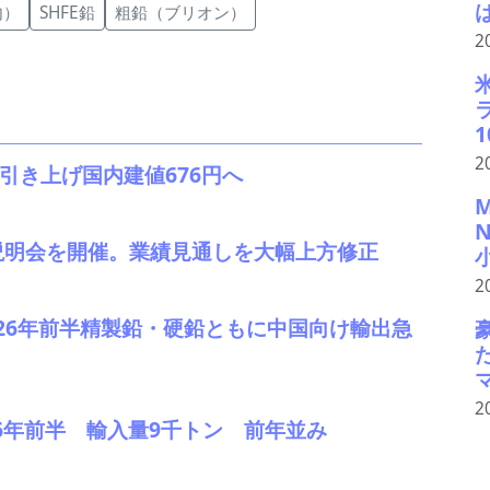
内）
SHFE鉛
粗鉛（ブリオン）
2
2
引き上げ国内建値676円へ
説明会を開催。業績見通しを大幅上方修正
2
 2026年前半精製鉛・硬鉛ともに中国向け輸出急
2
026年前半 輸入量9千トン 前年並み