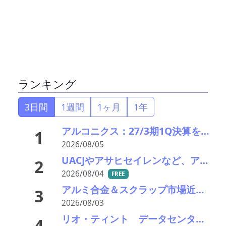
ランキング
3日間
1週間
1ヶ月
1年
アルコニクス：27/3期1Q決算を発表。業績見通し、配当を修正
1
2026/08/05
UACJやアサヒセイレンなど、アルミニウムのアップグレードリサイクル実用化開発を開始
2
2026/08/04
FREE
アルミ合金＆スクラップ市場近況2026＃15 一段と深まる下落市況――「熊本地震による市況への影響は軽微」
3
2026/08/03
リオ・ティント データセンターブームにおける自社の優位性を強調 銅やアルミニウム事業の伸び背景に
4