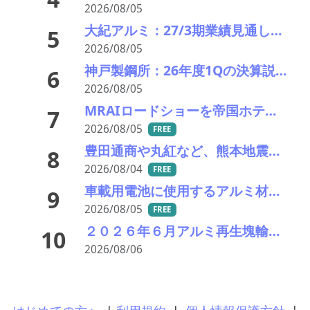
2026/08/05
大紀アルミ：27/3期業績見通し、配当をそれぞれ修正
5
2026/08/05
神戸製鋼所：26年度1Qの決算説明会を開催。売上高のみ上方修正だが・・・
6
2026/08/05
MRAIロードショーを帝国ホテルで開催 「MRAI国際ビジネスサミット(IBS2026)」、日本のリサイクル企業に参加呼びかけ
7
2026/08/05
FREE
豊田通商や丸紅など、熊本地震被害に支援・義援金
8
2026/08/04
FREE
車載用電池に使用するアルミ材の水平リサイクルを実現―PPES・日本軽金属・冨士発條・PEX
9
2026/08/05
FREE
２０２６年６月アルミ再生塊輸入統計分析 中国依存が一段と進行――UAE急減、円安で輸入コストは最高圏
10
2026/08/06