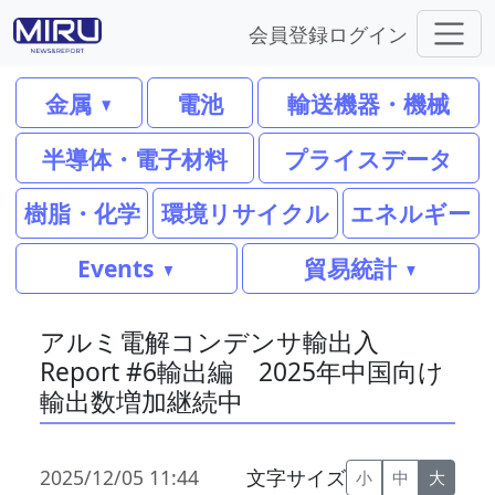
会員登録
ログイン
金属
電池
輸送機器・機械
半導体・電子材料
プライスデータ
樹脂・化学
環境リサイクル
エネルギー
Events
貿易統計
アルミ電解コンデンサ輸出入
Report #6輸出編 2025年中国向け
輸出数増加継続中
2025/12/05 11:44
文字サイズ
小
中
大