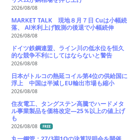
2026/08/08
MARKET TALK 現地８月７日 Cuは小幅続
落、 Al米利上げ観測の後退で小幅続伸
2026/08/08
ドイツ鉄鋼連盟、ライン川の低水位を恒久
的な競争不利にしてはならないと警告
2026/08/08
日本がトルコの熱延コイル第4位の供給国に
浮上 中国は半減しEU輸出市場も縮小
2026/08/08
住友電工、タングステン高騰でハードメタ
ル事業製品を価格改定―25％以上の値上げ
も
2026/08/08
FREE
丸一鋼管：27/3期1Qの決算説明会を開催。