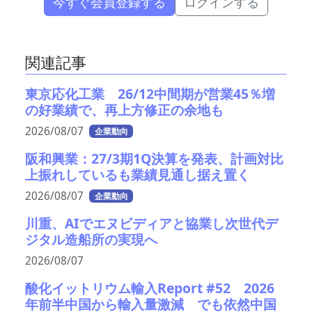
今すぐ会員登録する
ログインする
関連記事
東京応化工業 26/12中間期が営業45％増
の好業績で、再上方修正の余地も
2026/08/07
企業動向
阪和興業：27/3期1Q決算を発表、計画対比
上振れしているも業績見通し据え置く
2026/08/07
企業動向
川重、AIでエヌビディアと協業し次世代デ
ジタル造船所の実現へ
2026/08/07
酸化イットリウム輸入Report #52 2026
年前半中国から輸入量激減 でも依然中国