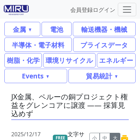
会員登録
ログイン
金属
電池
輸送機器・機械
半導体・電子材料
プライスデータ
樹脂・化学
環境リサイクル
エネルギー
Events
貿易統計
JX金属、ペルーの銅プロジェクト権
益をグレンコアに譲渡 ―― 採算見
込めず
2025/12/17
文字サ
小
中
大
FREE