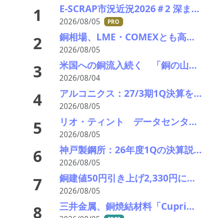
E-SCRAP市況近況2026＃2 深まりゆくそれぞれの秋景色!?――ＪＸ金属、三菱マテリアルのいま
1
2026/08/05
PRO
銅相場、LME・COMEXとも高値更新 米国向け流入と中国の供給逼迫が相場押し上げ
2
2026/08/05
米国への銅流入続く 「銅の山」はCOMEXだけでは見えない
3
2026/08/04
アルコニクス：27/3期1Q決算を発表。業績見通し、配当を修正
4
2026/08/05
リオ・ティント データセンターブームにおける自社の優位性を強調 銅やアルミニウム事業の伸び背景に
5
2026/08/05
神戸製鋼所：26年度1Qの決算説明会を開催。売上高のみ上方修正だが・・・
6
2026/08/05
銅建値50円引き上げ2,330円に 中東緊張緩和期待でLME続伸、円高も一服
7
2026/08/05
三井金属、銅焼結材料「Cuprima」が初の量産採用決定
8