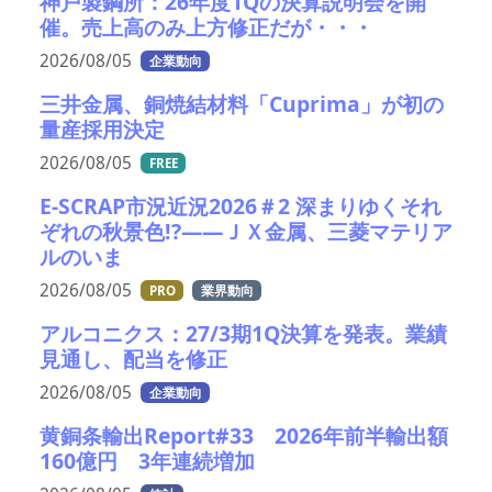
神戸製鋼所：26年度1Qの決算説明会を開
催。売上高のみ上方修正だが・・・
2026/08/05
企業動向
三井金属、銅焼結材料「Cuprima」が初の
量産採用決定
2026/08/05
FREE
E-SCRAP市況近況2026＃2 深まりゆくそれ
ぞれの秋景色!?――ＪＸ金属、三菱マテリア
ルのいま
2026/08/05
PRO
業界動向
アルコニクス：27/3期1Q決算を発表。業績
見通し、配当を修正
2026/08/05
企業動向
黄銅条輸出Report#33 2026年前半輸出額
160億円 3年連続増加