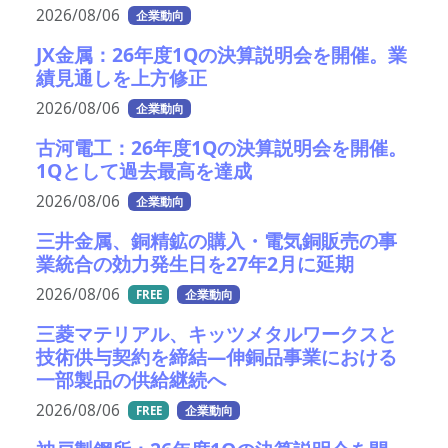
2026/08/06
企業動向
JX金属：26年度1Qの決算説明会を開催。業
績見通しを上方修正
2026/08/06
企業動向
古河電工：26年度1Qの決算説明会を開催。
1Qとして過去最高を達成
2026/08/06
企業動向
三井金属、銅精鉱の購入・電気銅販売の事
業統合の効力発生日を27年2月に延期
2026/08/06
FREE
企業動向
三菱マテリアル、キッツメタルワークスと
技術供与契約を締結―伸銅品事業における
一部製品の供給継続へ
2026/08/06
FREE
企業動向