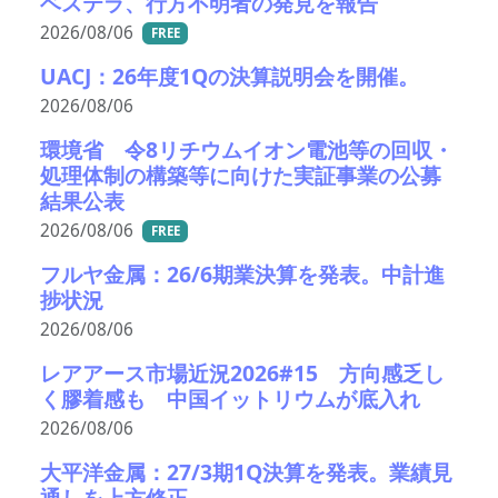
ベステラ、行方不明者の発見を報告
2026/08/06
FREE
UACJ：26年度1Qの決算説明会を開催。
2026/08/06
環境省 令8リチウムイオン電池等の回収・
処理体制の構築等に向けた実証事業の公募
結果公表
2026/08/06
FREE
フルヤ金属：26/6期業決算を発表。中計進
捗状況
2026/08/06
レアアース市場近況2026#15 方向感乏し
く膠着感も 中国イットリウムが底入れ
2026/08/06
大平洋金属：27/3期1Q決算を発表。業績見
通しを上方修正