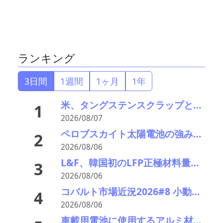
ランキング
3日間
1週間
1ヶ月
1年
米、タングステンスクラップと電池ブラックマス輸出禁止 国内向け販売100%を義務化
1
2026/08/07
ペロブスカイト太陽電池の強みはリサイクル性にあり―東大の瀬川氏がエコプレミアムクラブで講演
2
2026/08/06
L&F、韓国初のLFP正極材料量産ラインを稼働 「非中国」ESS供給網で先行
3
2026/08/06
コバルト市場近況2026#8 小動き、オフシーズンで薄商い 電池向けはLFPリサイクルが重荷
4
2026/08/06
車載用電池に使用するアルミ材の水平リサイクルを実現―PPES・日本軽金属・冨士発條・PEX