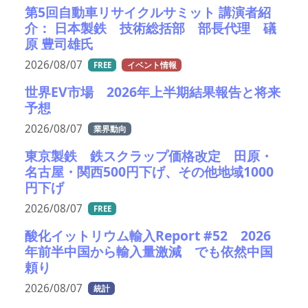
第5回自動車リサイクルサミット 講演者紹
介： 日本製鉄 技術総括部 部長代理 礒
原 豊司雄氏
2026/08/07
FREE
イベント情報
世界EV市場 2026年上半期結果報告と将来
予想
2026/08/07
業界動向
東京製鉄 鉄スクラップ価格改定 田原・
名古屋・関西500円下げ、その他地域1000
円下げ
2026/08/07
FREE
酸化イットリウム輸入Report #52 2026
年前半中国から輸入量激減 でも依然中国
頼り
2026/08/07
統計