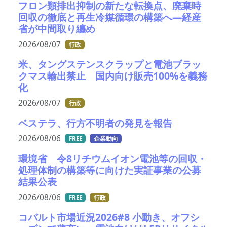
フロン類排出抑制の新たな転換点、廃棄時
回収の徹底と再生冷媒循環の構築へ―経産
省が中間取り纏め
2026/08/07
行政
米、タングステンスクラップと電池ブラッ
クマス輸出禁止 国内向け販売100%を義務
化
2026/08/07
行政
ベステラ、行方不明者の発見を報告
2026/08/06
FREE
企業動向
環境省 令8リチウムイオン電池等の回収・
処理体制の構築等に向けた実証事業の公募
結果公表
2026/08/06
FREE
行政
コバルト市場近況2026#8 小動き、オフシ