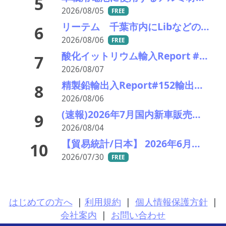
5
2026/08/05
FREE
リーテム 千葉市内にLibなどの小型充電式電池回収ボックスを新たに15カ所設置
6
2026/08/06
FREE
酸化イットリウム輸入Report #52 2026年前半中国から輸入量激減 でも依然中国頼り
7
2026/08/07
精製鉛輸出入Report#152輸出 2026年前半精製鉛・硬鉛ともに中国向け輸出急増
8
2026/08/06
(速報)2026年7月国内新車販売 41万7千台 前年同月比7%増加 4か月連続プラス
9
2026/08/04
【貿易統計/日本】 2026年6月一覧表
10
2026/07/30
FREE
はじめての方へ
|
利用規約
|
個人情報保護方針
|
会社案内
|
お問い合わせ