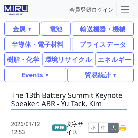
会員登録
ログイン
金属
電池
輸送機器・機械
半導体・電子材料
プライスデータ
樹脂・化学
環境リサイクル
エネルギー
Events
貿易統計
The 13th Battery Summit Keynote
Speaker: ABR - Yu Tack, Kim
2026/01/12
文字サ
小
中
大
FREE
12:53
イズ