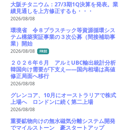
大阪チタニウム：27/3期1Q決算を発表。業
績見通しを上方修正するも・・・
2026/08/08
環境省 令８プラスチック等資源循環シス
テム構築実証事業の３次公募（間接補助事
業）開始
2026/08/08
FREE
２０２６年６月 アルミUBC輸出統計分析
韓国向け需要が下支え――国内相場は高値
修正局面へ移行
2026/08/08
グレンコア、10月にオーストラリアで株式
上場へ ロンドンに続く第二上場
2026/08/08
重要鉱物向けの無水磁気分離システム開発
でマイルストーン 豪スタートアップ