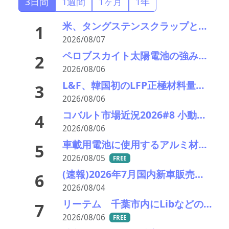
3日間
1週間
1ヶ月
1年
米、タングステンスクラップと電池ブラックマス輸出禁止 国内向け販売100%を義務化
1
2026/08/07
ペロブスカイト太陽電池の強みはリサイクル性にあり―東大の瀬川氏がエコプレミアムクラブで講演
2
2026/08/06
L&F、韓国初のLFP正極材料量産ラインを稼働 「非中国」ESS供給網で先行
3
2026/08/06
コバルト市場近況2026#8 小動き、オフシーズンで薄商い 電池向けはLFPリサイクルが重荷
4
2026/08/06
車載用電池に使用するアルミ材の水平リサイクルを実現―PPES・日本軽金属・冨士発條・PEX
5
2026/08/05
FREE
(速報)2026年7月国内新車販売 41万7千台 前年同月比7%増加 4か月連続プラス
6
2026/08/04
リーテム 千葉市内にLibなどの小型充電式電池回収ボックスを新たに15カ所設置
7
2026/08/06
FREE