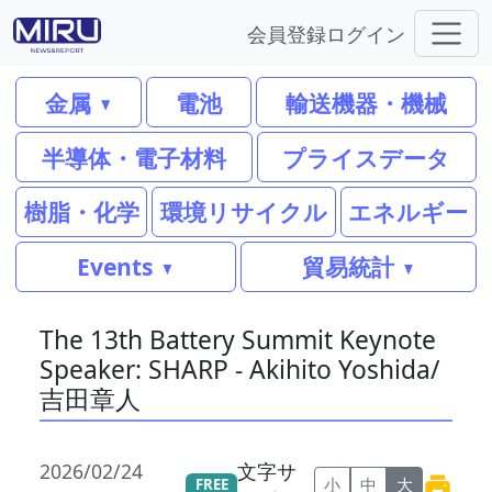
会員登録
ログイン
金属
電池
輸送機器・機械
半導体・電子材料
プライスデータ
樹脂・化学
環境リサイクル
エネルギー
Events
貿易統計
The 13th Battery Summit Keynote
Speaker: SHARP - Akihito Yoshida/
吉田章人
2026/02/24
文字サ
小
中
大
FREE