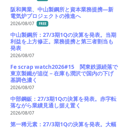
阪和興業、中山製鋼所と資本業務提携―新
電気炉プロジェクトの推進へ
2026/08/07
FREE
中山製鋼所：27/3期1Qの決算を発表。当期
利益を上方修正。業務提携と第三者割当も
発表
2026/08/07
Fe scrap watch2026#15 関東鉄源続落で
東京製鐵が追従－在庫も潤沢で国内の下げ
基調色濃く
2026/08/07
中部鋼鈑：27/3期1Qの決算を発表。赤字転
落ながら業績見通し据え置く
2026/08/07
第一稀元素：27/3期1Qの決算を発表。大幅