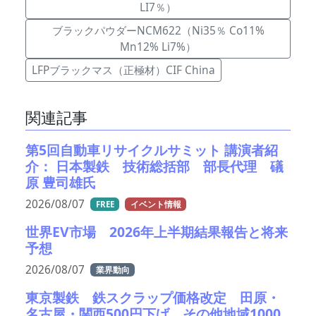
LI7％）
ブラックパウダーNCM622（Ni35％ Co11%
Mn12% Li7%）
LFPブラックマス（正極材）CIF China
関連記事
第5回自動車リサイクルサミット 講演者紹
介： 日本製鉄 技術総括部 部長代理 礒
原 豊司雄氏
2026/08/07
FREE
イベント情報
世界EV市場 2026年上半期結果報告と将来
予想
2026/08/07
業界動向
東京製鉄 鉄スクラップ価格改定 田原・
名古屋・関西500円下げ、その他地域1000