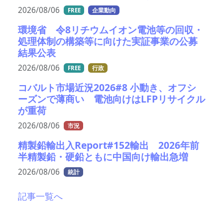
2026/08/06
FREE
企業動向
環境省 令8リチウムイオン電池等の回収・
処理体制の構築等に向けた実証事業の公募
結果公表
2026/08/06
FREE
行政
コバルト市場近況2026#8 小動き、オフシ
ーズンで薄商い 電池向けはLFPリサイクル
が重荷
2026/08/06
市況
精製鉛輸出入Report#152輸出 2026年前
半精製鉛・硬鉛ともに中国向け輸出急増
2026/08/06
統計
記事一覧へ