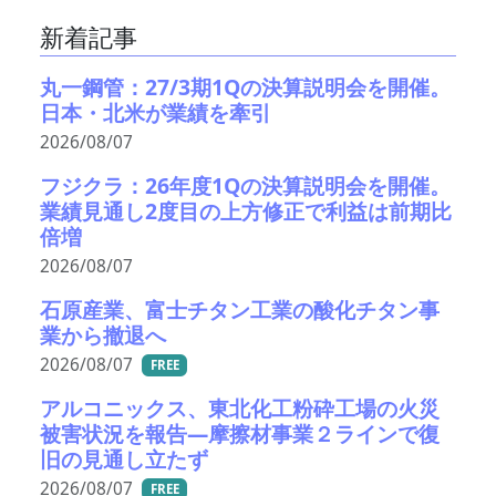
新着記事
丸一鋼管：27/3期1Qの決算説明会を開催。
日本・北米が業績を牽引
2026/08/07
フジクラ：26年度1Qの決算説明会を開催。
業績見通し2度目の上方修正で利益は前期比
倍増
2026/08/07
石原産業、富士チタン工業の酸化チタン事
業から撤退へ
2026/08/07
FREE
アルコニックス、東北化工粉砕工場の火災
被害状況を報告―摩擦材事業２ラインで復
旧の見通し立たず
2026/08/07
FREE