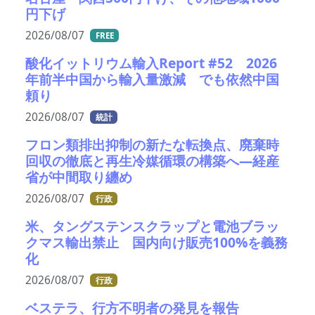
円下げ
2026/08/07
FREE
酸化イットリウム輸入Report #52 2026
年前半中国から輸入量激減 でも依然中国
頼り
2026/08/07
統計
フロン類排出抑制の新たな転換点、廃棄時
回収の徹底と再生冷媒循環の構築へ―経産
省が中間取り纏め
2026/08/07
行政
米、タングステンスクラップと電池ブラッ
クマス輸出禁止 国内向け販売100%を義務
化
2026/08/07
行政
ベステラ、行方不明者の発見を報告