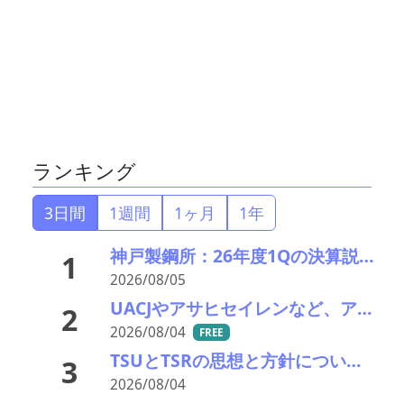
ランキング
3日間
1週間
1ヶ月
1年
神戸製鋼所：26年度1Qの決算説明会を開催。売上高のみ上方修正だが・・・
1
2026/08/05
UACJやアサヒセイレンなど、アルミニウムのアップグレードリサイクル実用化開発を開始
2
2026/08/04
FREE
TSUとTSRの思想と方針について考える
3
2026/08/04