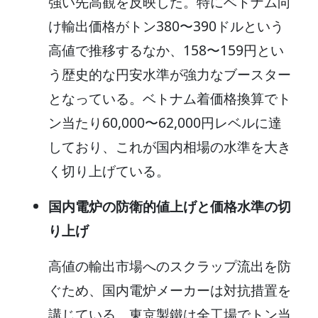
強い先高観を反映した。特にベトナム向
け輸出価格がトン380〜390ドルという
高値で推移するなか、158〜159円とい
う歴史的な円安水準が強力なブースター
となっている。ベトナム着価格換算でト
ン当たり60,000〜62,000円レベルに達
しており、これが国内相場の水準を大き
く切り上げている。
国内電炉の防衛的値上げと価格水準の切
り上げ
高値の輸出市場へのスクラップ流出を防
ぐため、国内電炉メーカーは対抗措置を
講じている。東京製鐵は全工場でトン当