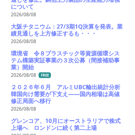
について
2026/08/08
大阪チタニウム：27/3期1Q決算を発表。業
績見通しを上方修正するも・・・
2026/08/08
環境省 令８プラスチック等資源循環シス
テム構築実証事業の３次公募（間接補助事
業）開始
2026/08/08
FREE
２０２６年６月 アルミUBC輸出統計分析
韓国向け需要が下支え――国内相場は高値
修正局面へ移行
2026/08/08
グレンコア、10月にオーストラリアで株式
上場へ ロンドンに続く第二上場