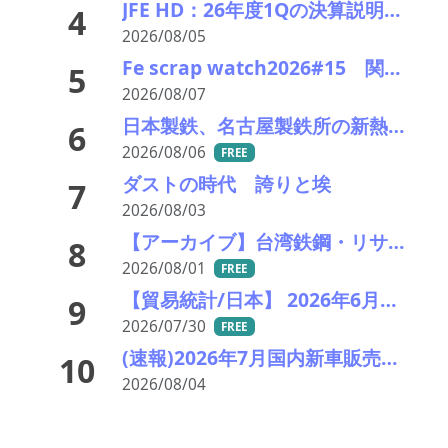
JFE HD：26年度1Qの決算説明会を開催。売上高のみ上方修正
4
2026/08/05
Fe scrap watch2026#15 関東鉄源続落で東京製鐵が追従－在庫も潤沢で国内の下げ基調色濃く
5
2026/08/07
日本製鉄、名古屋製鉄所の新熱延ラインを竣工
6
2026/08/06
FREE
ダストの時代 誇りと埃
7
2026/08/03
【アーカイブ】台湾鉄鋼・リサイクル産業視察ツアー
8
2026/08/01
FREE
【貿易統計/日本】 2026年6月一覧表
9
2026/07/30
FREE
(速報)2026年7月国内新車販売 41万7千台 前年同月比7%増加 4か月連続プラス
10
2026/08/04