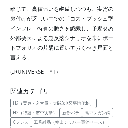
総じて、高値追いを継続しつつも、実需の
裏付けが乏しい中での「コストプッシュ型
インフレ」特有の脆さを認識し、予期せぬ
外部要因による急反落シナリオを常にポー
トフォリオの片隅に置いておくべき局面と
言える。
(IRUNIVERSE YT）
関連カテゴリ
H2（関東・名古屋・大阪3地区平均価格）
H2（特級・市中実勢）
新断バラ
高マンガン鋼
Cプレス
工業雑品（輸出シッパー買値ベース）