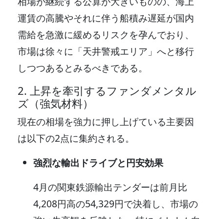
相場が継続する公算が大きいものの、海上
運賃の高騰やそれに伴う船積み遅延が国内
需給を急激に緩めるリスクを孕んでおり、
市場は徐々に「天井警戒エリア」へと移行
しつつあるとみるべきである。
2. 上昇を牽引するファンダメンタル
ズ（強気材料）
現在の相場を強力に押し上げている主要因
は以下の2点に集約される。
強烈な輸出ドライブと円安効果
4月の関東鉄源輸出テンダーは前月比
4,208円高の54,329円で決着し、市場の