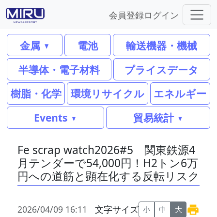
会員登録
ログイン
金属
電池
輸送機器・機械
半導体・電子材料
プライスデータ
樹脂・化学
環境リサイクル
エネルギー
Events
貿易統計
Fe scrap watch2026#5 関東鉄源4
月テンダーで54,000円！H2トン6万
円への道筋と顕在化する反転リスク
2026/04/09 16:11
文字サイズ
小
中
大