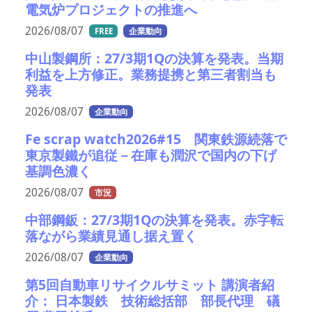
電気炉プロジェクトの推進へ
2026/08/07
FREE
企業動向
中山製鋼所：27/3期1Qの決算を発表。当期
利益を上方修正。業務提携と第三者割当も
発表
2026/08/07
企業動向
Fe scrap watch2026#15 関東鉄源続落で
東京製鐵が追従－在庫も潤沢で国内の下げ
基調色濃く
2026/08/07
市況
中部鋼鈑：27/3期1Qの決算を発表。赤字転
落ながら業績見通し据え置く
2026/08/07
企業動向
第5回自動車リサイクルサミット 講演者紹
介： 日本製鉄 技術総括部 部長代理 礒