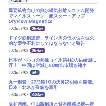
重要鉱物向けの無水磁気分離システム開発
でマイルストーン 豪スタートアップ
DryFlow Magnetics
2026/08/08
海外動向
ドイツ鉄鋼連盟、ライン川の低水位を恒久
的な競争不利にしてはならないと警告
2026/08/08
海外動向
日本がトルコの熱延コイル第4位の供給国に
浮上 中国は半減しEU輸出市場も縮小
2026/08/08
統計
丸一鋼管：27/3期1Qの決算説明会を開催。
日本・北米が業績を牽引
2026/08/07
企業動向
阪和興業、中山製鋼所と資本業務提携―新