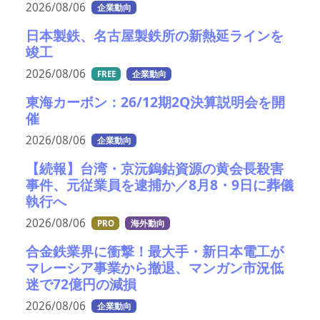
2026/08/06
企業動向
日本製鉄、名古屋製鉄所の新熱延ラインを
竣工
2026/08/06
FREE
企業動向
東海カーボン：26/12期2Q決算説明会を開
催
2026/08/06
企業動向
【続報】台湾・京沅鎢鈷資源の黄会長殺害
事件、元従業員を逮捕か／8月8・9日に葬儀
執行へ
2026/08/06
PRO
海外動向
合金鉄業界に衝撃！最大手・新日本電工が
マレーシア事業から撤退、マンガン市況低
迷で72億円の減損
2026/08/06
企業動向