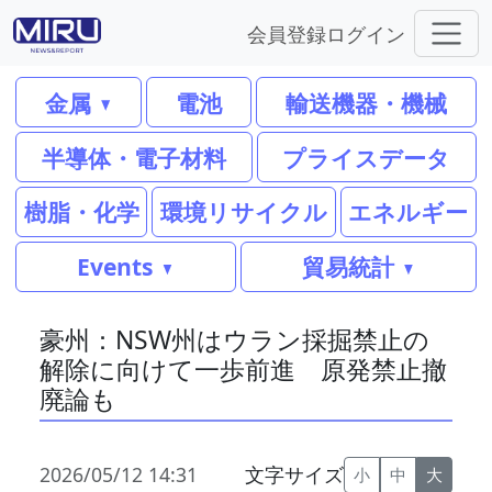
会員登録
ログイン
金属
電池
輸送機器・機械
半導体・電子材料
プライスデータ
樹脂・化学
環境リサイクル
エネルギー
Events
貿易統計
豪州：NSW州はウラン採掘禁止の
解除に向けて一歩前進 原発禁止撤
廃論も
2026/05/12 14:31
文字サイズ
小
中
大