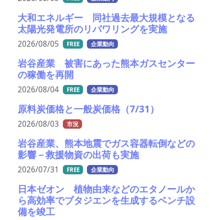
大和エネルギー 同社過去最大規模となる
太陽光発電所のリパワリングを実施
2026/08/05
FREE
企業動向
岩谷産業 被害にあった熊本ガスセンター
の稼働を再開
2026/08/04
FREE
企業動向
原料炭価格と一般炭価格（7/31）
2026/08/03
市況
岩谷産業、熊本地震でガス容器転倒などの
影響－救援物資の出荷も実施
2026/07/31
FREE
企業動向
日本ゼオン 植物由来などのエタノールか
ら高効率でブタジエンを生成するベンチ設
備を竣工