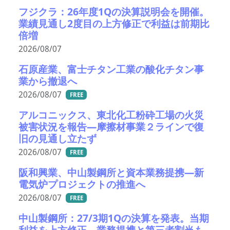
フジクラ：26年度1Qの決算説明会を開催。
業績見通し2度目の上方修正で利益は前期比
倍増
2026/08/07
石原産業、富士チタン工業の酸化チタン事
業から撤退へ
2026/08/07
FREE
アルコニックス、東北化工粉砕工場の火災
被害状況を報告―摩擦材事業２ラインで復
旧の見通し立たず
2026/08/07
FREE
阪和興業、中山製鋼所と資本業務提携―新
電気炉プロジェクトの推進へ
2026/08/07
FREE
中山製鋼所：27/3期1Qの決算を発表。当期
利益を上方修正。業務提携と第三者割当も