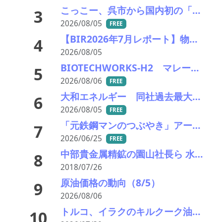
こっこー、呉市から国内初の「グリーン水素×資源再生」モデル構築に向けた実証実験を開始
3
2026/08/05
FREE
【BIR2026年7月レポート】物流コスト増がリサイクル市場に影響
4
2026/08/05
BIOTECHWORKS-H2 マレーシア／廃棄物起源水素製造事業実施可能性調査事業が、経産省の令7年補正グローバルサウス未来志向型共創等事業費補助金に採択
5
2026/08/06
FREE
大和エネルギー 同社過去最大規模となる太陽光発電所のリパワリングを実施
6
2026/08/05
FREE
「元鉄鋼マンのつぶやき」アーカイブ
7
2026/06/25
FREE
中部貴金属精鉱の園山社長ら 水質汚濁防止法違反の疑いで逮捕さる
8
2018/07/26
原油価格の動向（8/5）
9
2026/08/06
トルコ、イラクのキルクーク油田への権益取得と資源対価インフラ協定を締結
10