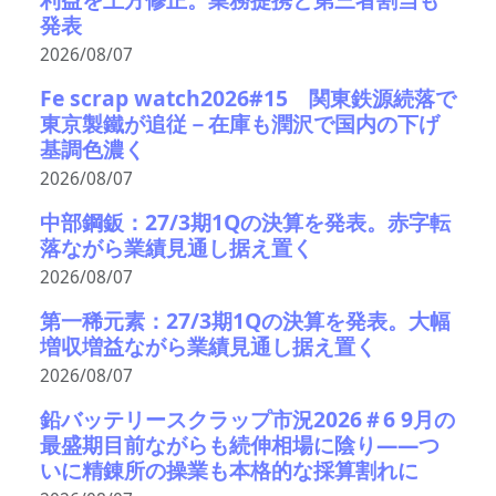
発表
2026/08/07
Fe scrap watch2026#15 関東鉄源続落で
東京製鐵が追従－在庫も潤沢で国内の下げ
基調色濃く
2026/08/07
中部鋼鈑：27/3期1Qの決算を発表。赤字転
落ながら業績見通し据え置く
2026/08/07
第一稀元素：27/3期1Qの決算を発表。大幅
増収増益ながら業績見通し据え置く
2026/08/07
鉛バッテリースクラップ市況2026＃6 9月の
最盛期目前ながらも続伸相場に陰り――つ
いに精錬所の操業も本格的な採算割れに