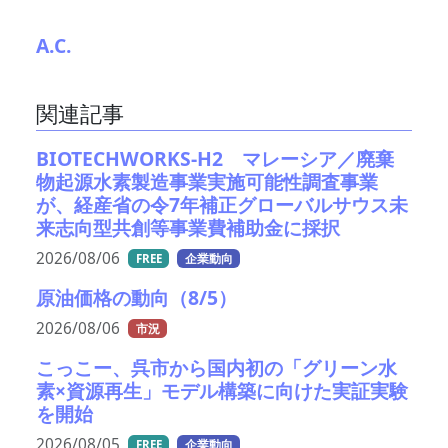
A.C.
関連記事
BIOTECHWORKS-H2 マレーシア／廃棄
物起源水素製造事業実施可能性調査事業
が、経産省の令7年補正グローバルサウス未
来志向型共創等事業費補助金に採択
2026/08/06
FREE
企業動向
原油価格の動向（8/5）
2026/08/06
市況
こっこー、呉市から国内初の「グリーン水
素×資源再生」モデル構築に向けた実証実験
を開始
2026/08/05
FREE
企業動向