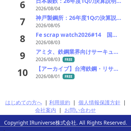
日本製鉄：26年度1Qの決算説明会。USスチールが業績を牽引し業績見通しを上方修正
6
2026/08/04
神戸製鋼所：26年度1Qの決算説明会を開催。売上高のみ上方修正だが・・・
7
2026/08/05
Fe scrap watch2026#14 国内外ともに下げ継続―次回の関東鉄源入札が試金石に
8
2026/08/03
アミタ、鉄鋼業界向けサーキュラーマテリアルの販売を開始―大平洋金属と協業
9
2026/08/03
FREE
【アーカイブ】台湾鉄鋼・リサイクル産業視察ツアー
10
2026/08/01
FREE
はじめての方へ
|
利用規約
|
個人情報保護方針
|
会社案内
|
お問い合わせ
Copyright IRuniverse株式会社. All Rights Reserved.
-