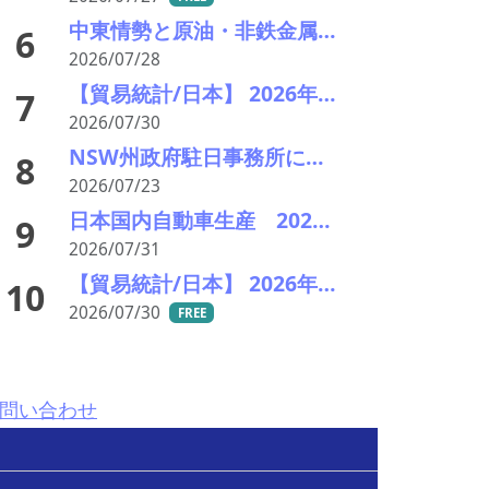
中東情勢と原油・非鉄金属市況の行方――エモリファンドマネジメントの江守哲氏に聞く
6
2026/07/28
【貿易統計/日本】 2026年6月のE-Waste輸出入推移一覧表
7
2026/07/30
NSW州政府駐日事務所に聞く！NSWの資源産業と日本
8
2026/07/23
日本国内自動車生産 2026年6月生産台数 73万7千台 前年同月比6.8%増加
9
2026/07/31
【貿易統計/日本】 2026年6月一覧表
10
2026/07/30
FREE
問い合わせ