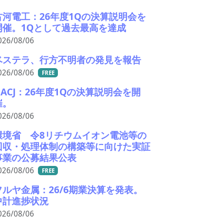
古河電工：26年度1Qの決算説明会を
開催。1Qとして過去最高を達成
026/08/06
ベステラ、行方不明者の発見を報告
026/08/06
FREE
UACJ：26年度1Qの決算説明会を開
催。
026/08/06
環境省 令8リチウムイオン電池等の
回収・処理体制の構築等に向けた実証
事業の公募結果公表
026/08/06
FREE
フルヤ金属：26/6期業決算を発表。
中計進捗状況
026/08/06