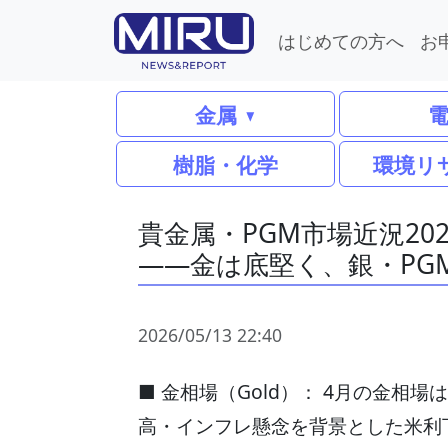
はじめての方へ
お
金属
樹脂・化学
環境リ
貴金属・PGM市場近況20
――金は底堅く、銀・PG
2026/05/13 22:40
■ 金相場（Gold）： 4月の金
高・インフレ懸念を背景とした米利