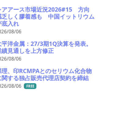
レアアース市場近況2026#15 方向
感乏しく膠着感も 中国イットリウム
が底入れ
026/08/06
大平洋金属：27/3期1Q決算を発表。
業績見通しを上方修正
026/08/06
蝶理、印RCMPAとのセリウム化合物
に関する独占販売代理店契約を締結
026/08/06
FREE