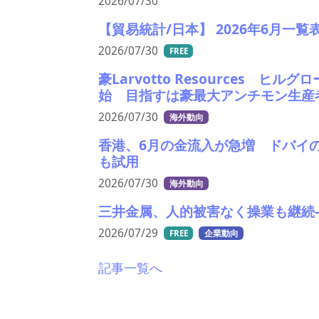
2026/07/30
【貿易統計/日本】 2026年6月一覧
2026/07/30
FREE
豪Larvotto Resources 
始 目指すは豪最大アンチモン生産
2026/07/30
海外動向
香港、6月の金流入が急増 ドバイ
も試用
2026/07/30
海外動向
三井金属、人的被害なく操業も継続
2026/07/29
FREE
企業動向
記事一覧へ