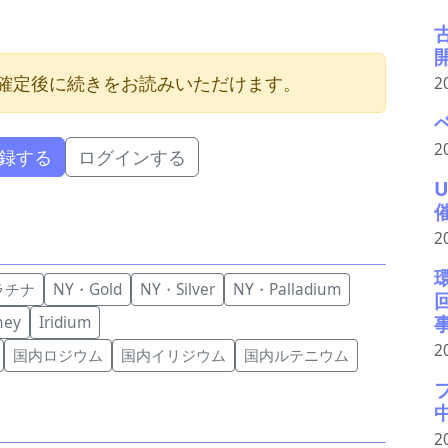
確定後に続きをお読みいただけます。
2
2
録する
ログインする
2
ラチナ
NY・Gold
NY・Silver
NY・Palladium
hey
Iridium
2
国内ロジウム
国内イリジウム
国内ルテニウム
2