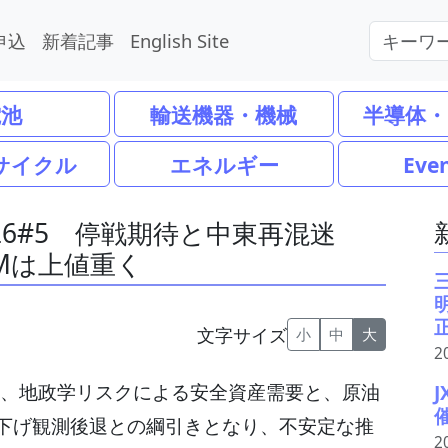
申込
新着記事
English Site
電池
輸送機器・機械
半導体・
サイクル
エネルギー
Eve
26#5 停戦期待と中東再混迷
Mは上値重く
文字サイズ
小
中
大
2
相場は、地政学リスクによる安全資産需要と、原油
下げ観測後退との綱引きとなり、不安定な推
2