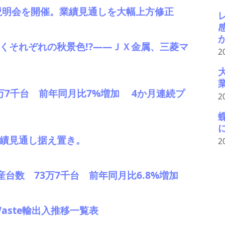
説明会を開催。業績見通しを大幅上方修正
まりゆくそれぞれの秋景色!?――ＪＸ金属、三菱マ
2
41万7千台 前年同月比7%増加 4か月連続プ
2
。業績見通し据え置き。
2
産台数 73万7千台 前年同月比6.8%増加
Waste輸出入推移一覧表