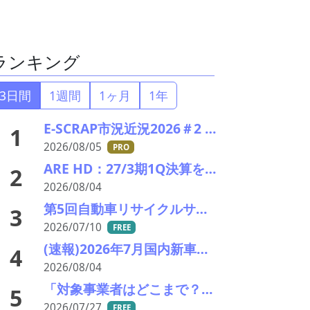
ランキング
3日間
1週間
1ヶ月
1年
E-SCRAP市況近況2026＃2 深まりゆくそれぞれの秋景色!?――ＪＸ金属、三菱マテリアルのいま
1
2026/08/05
PRO
ARE HD：27/3期1Q決算を発表。業績見通し据え置き。
2
2026/08/04
第5回自動車リサイクルサミット ～再生材料をいかに使うか、違法業者対策、中古車輸出問題を語ろう～
3
2026/07/10
FREE
(速報)2026年7月国内新車販売 41万7千台 前年同月比7%増加 4か月連続プラス
4
2026/08/04
「対象事業者はどこまで？」、残り２年半で細部の詰め急ぐ――環境省、第１回スクラップヤード環境対策技術検討会
5
2026/07/27
FREE