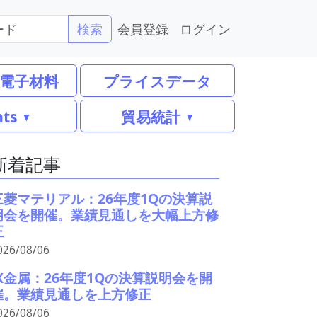
会員登録
ログイン
検索
電子材料
プライスデータ
nts
貿易統計
新着記事
三菱マテリアル：26年度1Qの決算説
明会を開催。業績見通しを大幅上方修
正
026/08/06
JX金属：26年度1Qの決算説明会を開
催。業績見通しを上方修正
026/08/06