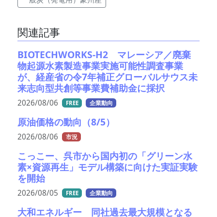
関連記事
BIOTECHWORKS-H2 マレーシア／廃棄
物起源水素製造事業実施可能性調査事業
が、経産省の令7年補正グローバルサウス未
来志向型共創等事業費補助金に採択
2026/08/06
FREE
企業動向
原油価格の動向（8/5）
2026/08/06
市況
こっこー、呉市から国内初の「グリーン水
素×資源再生」モデル構築に向けた実証実験
を開始
2026/08/05
FREE
企業動向
大和エネルギー 同社過去最大規模となる