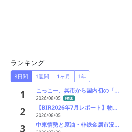
ランキング
3日間
1週間
1ヶ月
1年
こっこー、呉市から国内初の「グリーン水素×資源再生」モデル構築に向けた実証実験を開始
1
2026/08/05
FREE
【BIR2026年7月レポート】物流コスト増がリサイクル市場に影響
2
2026/08/05
中東情勢と原油・非鉄金属市況の行方――エモリファンドマネジメントの江守哲氏に聞く
3