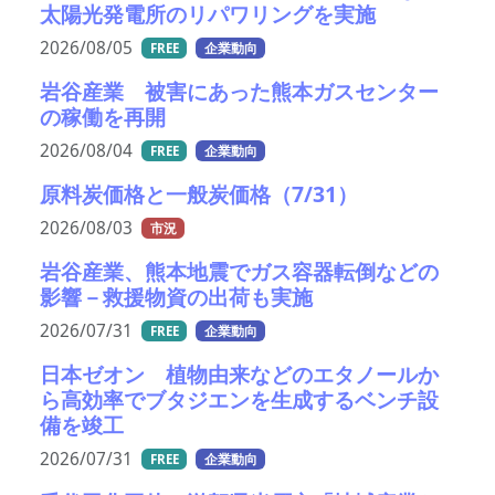
太陽光発電所のリパワリングを実施
2026/08/05
FREE
企業動向
岩谷産業 被害にあった熊本ガスセンター
の稼働を再開
2026/08/04
FREE
企業動向
原料炭価格と一般炭価格（7/31）
2026/08/03
市況
岩谷産業、熊本地震でガス容器転倒などの
影響－救援物資の出荷も実施
2026/07/31
FREE
企業動向
日本ゼオン 植物由来などのエタノールか
ら高効率でブタジエンを生成するベンチ設
備を竣工
2026/07/31
FREE
企業動向