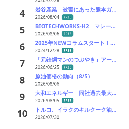
2026/07/28
岩谷産業 被害にあった熊本ガスセンターの稼働を再開
4
2026/08/04
FREE
BIOTECHWORKS-H2 マレーシア／廃棄物起源水素製造事業実施可能性調査事業が、経産省の令7年補正グローバルサウス未来志向型共創等事業費補助金に採択
5
2026/08/06
FREE
2025年NEWコラムスタート！！ 「レアメタル千夜一夜」
6
2024/12/28
FREE
「元鉄鋼マンのつぶやき」アーカイブ
7
2026/06/25
FREE
原油価格の動向（8/5）
8
2026/08/06
大和エネルギー 同社過去最大規模となる太陽光発電所のリパワリングを実施
9
2026/08/05
FREE
トルコ、イラクのキルクーク油田への権益取得と資源対価インフラ協定を締結
10
2026/07/30