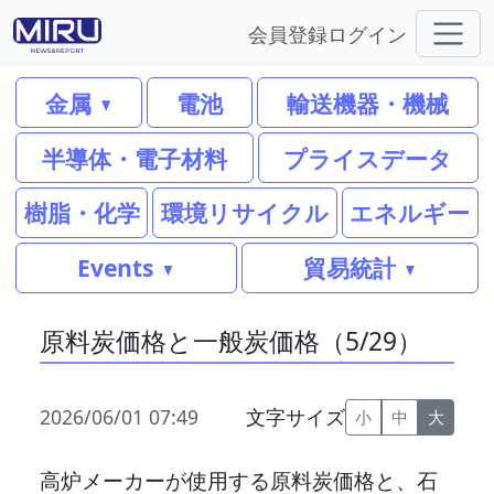
会員登録
ログイン
金属
電池
輸送機器・機械
半導体・電子材料
プライスデータ
樹脂・化学
環境リサイクル
エネルギー
Events
貿易統計
原料炭価格と一般炭価格（5/29）
2026/06/01 07:49
文字サイズ
小
中
大
高炉メーカーが使用する原料炭価格と、石