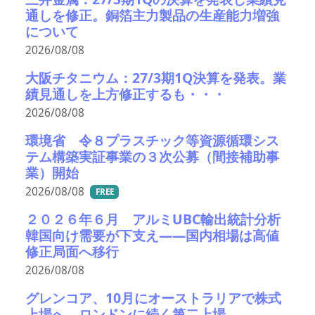
通しを修正。銅箔主力製品の生産能力増強
について
2026/08/08
大阪チタニウム：27/3期1Q決算を発表。業
績見通しを上方修正するも・・・
2026/08/08
環境省 令８プラスチック等資源循環シス
テム構築実証事業の３次公募（間接補助事
業）開始
2026/08/08
FREE
２０２６年６月 アルミUBC輸出統計分析
韓国向け需要が下支え――国内相場は高値
修正局面へ移行
2026/08/08
グレンコア、10月にオーストラリアで株式
上場へ ロンドンに続く第二上場