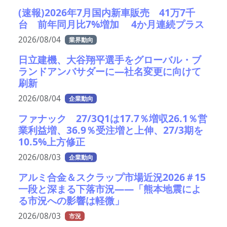
(速報)2026年7月国内新車販売 41万7千
台 前年同月比7%増加 4か月連続プラス
2026/08/04
業界動向
日立建機、大谷翔平選手をグローバル・ブ
ランドアンバサダーに—社名変更に向けて
刷新
2026/08/04
企業動向
ファナック 27/3Q1は17.7％増収26.1％営
業利益増、36.9％受注増と上伸、27/3期を
10.5%上方修正
2026/08/03
企業動向
アルミ合金＆スクラップ市場近況2026＃15
一段と深まる下落市況――「熊本地震によ
る市況への影響は軽微」
2026/08/03
市況