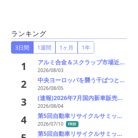
ランキング
3日間
1週間
1ヶ月
1年
アルミ合金＆スクラップ市場近況2026＃15 一段と深まる下落市況――「熊本地震による市況への影響は軽微」
1
2026/08/03
中央ヨーロッパを襲う干ばつと猛暑により、ドナウ川とライン川の水位が過去最低
2
2026/08/05
(速報)2026年7月国内新車販売 41万7千台 前年同月比7%増加 4か月連続プラス
3
2026/08/04
第5回自動車リサイクルサミット ～再生材料をいかに使うか、違法業者対策、中古車輸出問題を語ろう～
4
2026/07/10
FREE
第5回自動車リサイクルサミット 講演者紹介： 日本製鉄 技術総括部 部長代理 礒原 豊司雄氏
5