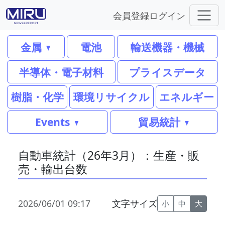
会員登録
ログイン
金属
電池
輸送機器・機械
半導体・電子材料
プライスデータ
樹脂・化学
環境リサイクル
エネルギー
Events
貿易統計
自動車統計（26年3月）：生産・販
売・輸出台数
2026/06/01 09:17
文字サイズ
小
中
大