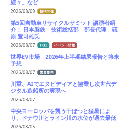
続々」など
2026/08/09
技術開発
第5回自動車リサイクルサミット 講演者紹
介： 日本製鉄 技術総括部 部長代理 礒
原 豊司雄氏
2026/08/07
FREE
イベント情報
世界EV市場 2026年上半期結果報告と将来
予想
2026/08/07
業界動向
川重、AIでエヌビディアと協業し次世代デ
ジタル造船所の実現へ
2026/08/07
中央ヨーロッパを襲う干ばつと猛暑によ
り、ドナウ川とライン川の水位が過去最低
2026/08/05