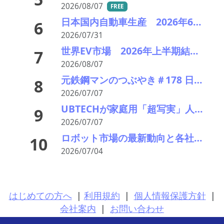
2026/08/07
FREE
日本国内自動車生産 2026年6月生産台数 73万7千台 前年同月比6.8%増加
6
2026/07/31
世界EV市場 2026年上半期結果報告と将来予想
7
2026/08/07
元鉄鋼マンのつぶやき＃178 日米鉄鋼の栄枯盛衰 その6 これからの電炉と亜鉛ダストの行方
8
2026/07/07
UBTECHが家庭用「超写実」人型ロボットU1発表、中国人型ロボット産業の勢いと論争
9
2026/07/07
ロボット市場の最新動向と各社のアプローチ--機械要素技術展2026レポートDay1
10
2026/07/04
はじめての方へ
|
利用規約
|
個人情報保護方針
|
会社案内
|
お問い合わせ