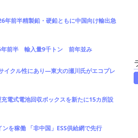
 2026年前半精製鉛・硬鉛ともに中国向け輸出急
026年前半 輸入量9千トン 前年並み
サイクル性にあり―東大の瀬川氏がエコプレ
型充電式電池回収ボックスを新たに15カ所設
インを稼働 「非中国」ESS供給網で先行