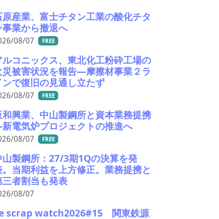
石原産業、富士チタン工業の酸化チタ
ン事業から撤退へ
026/08/07
FREE
アルコニックス、東北化工粉砕工場の
火災被害状況を報告―摩擦材事業２ラ
インで復旧の見通し立たず
026/08/07
FREE
阪和興業、中山製鋼所と資本業務提携
―新電気炉プロジェクトの推進へ
026/08/07
FREE
中山製鋼所：27/3期1Qの決算を発
表。当期利益を上方修正。業務提携と
第三者割当も発表
026/08/07
e scrap watch2026#15 関東鉄源