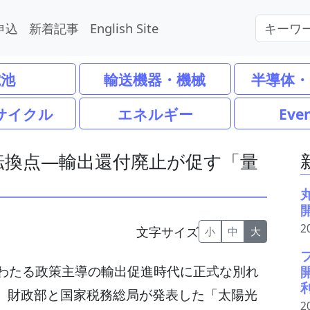
申込
新着記事
English Site
電池
輸送機器・機械
半導体・
サイクル
エネルギー
Eve
転換点―輸出還付廃止が促す「量
2
文字サイズ
小
中
大
わたる政策主導の輸出促進時代に正式な別れ
月、財政部と国家税務総局が発表した「太陽光
2