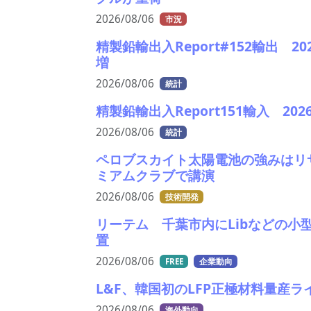
2026/08/06
市況
精製鉛輸出入Report#152輸出
増
2026/08/06
統計
精製鉛輸出入Report151輸入 2
2026/08/06
統計
ペロブスカイト太陽電池の強みはリ
ミアムクラブで講演
2026/08/06
技術開発
リーテム 千葉市内にLibなどの小
置
2026/08/06
FREE
企業動向
L&F、韓国初のLFP正極材料量産ラ
2026/08/06
海外動向