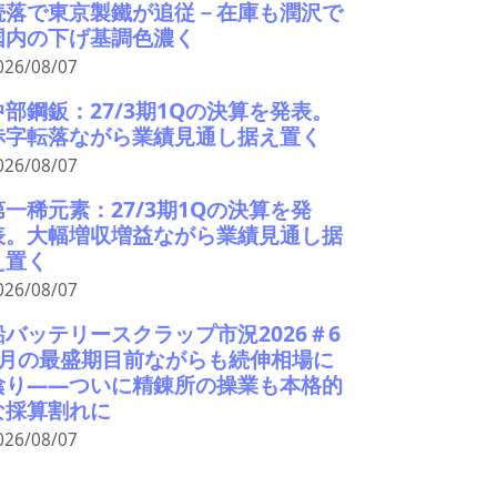
続落で東京製鐵が追従－在庫も潤沢で
国内の下げ基調色濃く
026/08/07
中部鋼鈑：27/3期1Qの決算を発表。
赤字転落ながら業績見通し据え置く
026/08/07
第一稀元素：27/3期1Qの決算を発
表。大幅増収増益ながら業績見通し据
え置く
026/08/07
鉛バッテリースクラップ市況2026＃6
9月の最盛期目前ながらも続伸相場に
陰り――ついに精錬所の操業も本格的
な採算割れに
026/08/07