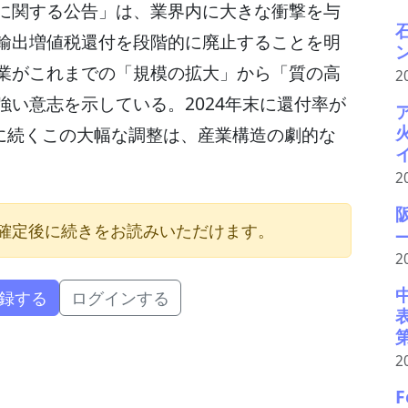
に関する公告」は、業界内に大きな衝撃を与
輸出増値税還付を段階的に廃止することを明
業がこれまでの「規模の拡大」から「質の高
2
い意志を示している。2024年末に還付率が
とに続くこの大幅な調整は、産業構造の劇的な
2
確定後に続きをお読みいただけます。
2
録する
ログインする
2
F