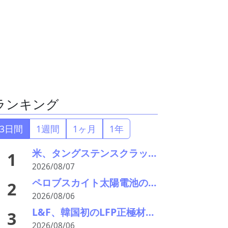
ランキング
3日間
1週間
1ヶ月
1年
米、タングステンスクラップと電池ブラックマス輸出禁止 国内向け販売100%を義務化
1
2026/08/07
ペロブスカイト太陽電池の強みはリサイクル性にあり―東大の瀬川氏がエコプレミアムクラブで講演
2
2026/08/06
L&F、韓国初のLFP正極材料量産ラインを稼働 「非中国」ESS供給網で先行
3
2026/08/06