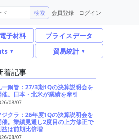
会員登録
ログイン
検索
電子材料
プライスデータ
nts
貿易統計
新着記事
丸一鋼管：27/3期1Qの決算説明会を
開催。日本・北米が業績を牽引
026/08/07
フジクラ：26年度1Qの決算説明会を
開催。業績見通し2度目の上方修正で
利益は前期比倍増
026/08/07