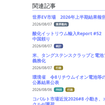
関連記事
世界EV市場 2026年上半期結果報
2026/08/07
業界動向
酸化イットリウム輸入Report #5
中国頼り
2026/08/07
統計
米、タングステンスクラップと電池
義務化
2026/08/07
行政
環境省 令8リチウムイオン電池等
公募結果公表
2026/08/06
FREE
行政
コバルト市場近況2026#8 小動き
クルが重荷