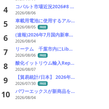
コバルト市場近況2026#8 小動き、オフシーズンで薄商い 電池向けはLFPリサイクルが重荷
4
2026/08/06
車載用電池に使用するアルミ材の水平リサイクルを実現―PPES・日本軽金属・冨士発條・PEX
5
2026/08/05
FREE
(速報)2026年7月国内新車販売 41万7千台 前年同月比7%増加 4か月連続プラス
6
2026/08/04
リーテム 千葉市内にLibなどの小型充電式電池回収ボックスを新たに15カ所設置
7
2026/08/06
FREE
酸化イットリウム輸入Report #52 2026年前半中国から輸入量激減 でも依然中国頼り
8
2026/08/07
【貿易統計/日本】 2026年6月一覧表
9
2026/07/30
FREE
パワーエックスが新商品を発表―大型蓄電とワンパッケージを訴求
10
2026/08/04