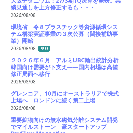
大阪チタニウム：27/3期1Q決算を発表。業
績見通しを上方修正するも・・・
2026/08/08
環境省 令８プラスチック等資源循環シス
テム構築実証事業の３次公募（間接補助事
業）開始
2026/08/08
FREE
２０２６年６月 アルミUBC輸出統計分析
韓国向け需要が下支え――国内相場は高値
修正局面へ移行
2026/08/08
グレンコア、10月にオーストラリアで株式
上場へ ロンドンに続く第二上場
2026/08/08
重要鉱物向けの無水磁気分離システム開発
でマイルストーン 豪スタートアップ