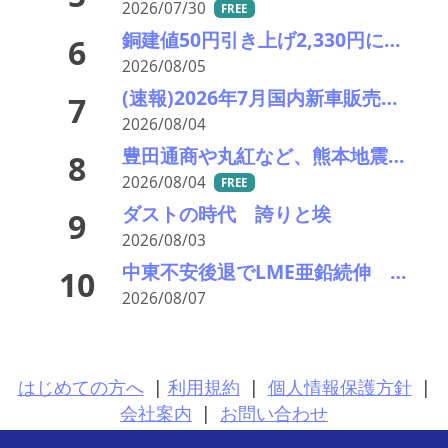
2026/07/30
FREE
銅建値50円引き上げ2,330円に 中東緊張緩和期待でLME続伸、円高も一服
6
2026/08/05
(速報)2026年7月国内新車販売 41万7千台 前年同月比7%増加 4か月連続プラス
7
2026/08/04
豊田通商や丸紅など、熊本地震被害に支援・義援金
8
2026/08/04
FREE
ダストの時代 誇りと埃
9
2026/08/03
中東不安後退でLME亜鉛続伸 27円引き上げ国内建値676円へ
10
2026/08/07
はじめての方へ
|
利用規約
|
個人情報保護方針
|
会社案内
|
お問い合わせ