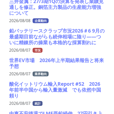
三井金属：27/3期1Qの決算を発表し業績見
通しを修正。銅箔主力製品の生産能力増強
について
2026/08/08
企業動向
鉛バッテリースクラップ市況2026＃6 9月の
最盛期目前ながらも続伸相場に陰り――つ
いに精錬所の操業も本格的な採算割れに
2026/08/07
市況
世界EV市場 2026年上半期結果報告と将来
予想
2026/08/07
業界動向
酸化イットリウム輸入Report #52 2026
年前半中国から輸入量激減 でも依然中国
頼り
2026/08/07
統計
中東不安後退でLME亜鉛続伸 27円引き上