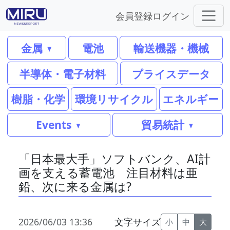
会員登録
ログイン
金属
電池
輸送機器・機械
半導体・電子材料
プライスデータ
樹脂・化学
環境リサイクル
エネルギー
Events
貿易統計
「日本最大手」ソフトバンク、AI計
画を支える蓄電池 注目材料は亜
鉛、次に来る金属は?
2026/06/03 13:36
文字サイズ
小
中
大