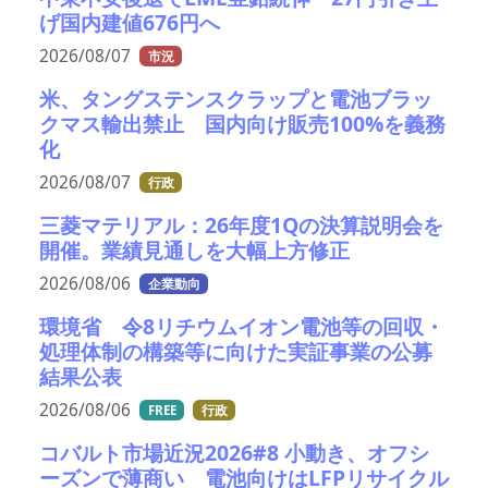
げ国内建値676円へ
2026/08/07
市況
米、タングステンスクラップと電池ブラッ
クマス輸出禁止 国内向け販売100%を義務
化
2026/08/07
行政
三菱マテリアル：26年度1Qの決算説明会を
開催。業績見通しを大幅上方修正
2026/08/06
企業動向
環境省 令8リチウムイオン電池等の回収・
処理体制の構築等に向けた実証事業の公募
結果公表
2026/08/06
FREE
行政
コバルト市場近況2026#8 小動き、オフシ
ーズンで薄商い 電池向けはLFPリサイクル