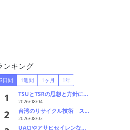
ランキング
3日間
1週間
1ヶ月
1年
TSUとTSRの思想と方針について考える
1
2026/08/04
台湾のリサイクル技術 スラグのエイジングをどうする
2
2026/08/03
UACJやアサヒセイレンなど、アルミニウムのアップグレードリサイクル実用化開発を開始