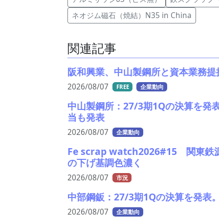
ネオジム磁石（焼結）N35 in China
関連記事
阪和興業、中山製鋼所と資本業務提
2026/08/07
FREE
企業動向
中山製鋼所：27/3期1Qの決算を
当も発表
2026/08/07
企業動向
Fe scrap watch2026#1
の下げ基調色濃く
2026/08/07
市況
中部鋼鈑：27/3期1Qの決算を発
2026/08/07
企業動向