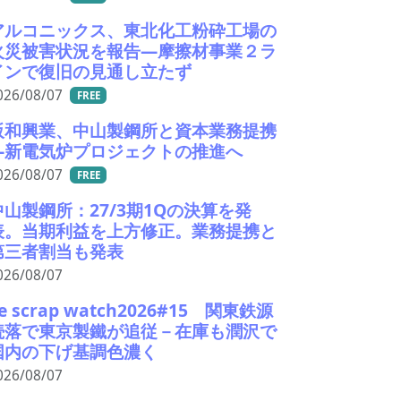
アルコニックス、東北化工粉砕工場の
火災被害状況を報告―摩擦材事業２ラ
インで復旧の見通し立たず
026/08/07
FREE
阪和興業、中山製鋼所と資本業務提携
―新電気炉プロジェクトの推進へ
026/08/07
FREE
中山製鋼所：27/3期1Qの決算を発
表。当期利益を上方修正。業務提携と
第三者割当も発表
026/08/07
e scrap watch2026#15 関東鉄源
続落で東京製鐵が追従－在庫も潤沢で
国内の下げ基調色濃く
026/08/07