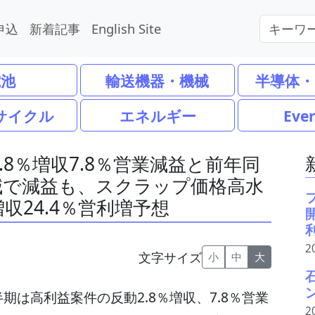
申込
新着記事
English Site
電池
輸送機器・機械
半導体・
サイクル
エネルギー
Eve
2.8％増収7.8％営業減益と前年同
減で減益も、スクラップ価格高水
増収24.4％営利増予想
2
文字サイズ
小
中
大
四半期は高利益案件の反動2.8％増収、7.8％営業
2