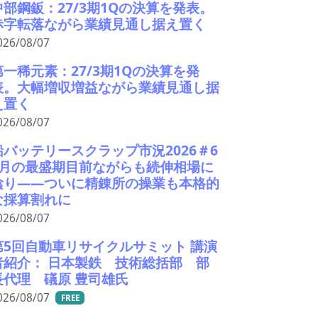
中部鋼鈑：27/3期1Qの決算を発表。
赤字転落ながら業績見通し据え置く
026/08/07
第一稀元素：27/3期1Qの決算を発
表。大幅増収増益ながら業績見通し据
え置く
026/08/07
鉛バッテリースクラップ市況2026＃6
9月の最盛期目前ながらも続伸相場に
陰り――ついに精錬所の操業も本格的
な採算割れに
026/08/07
第5回自動車リサイクルサミット 講演
者紹介： 日本製鉄 技術総括部 部
長代理 礒原 豊司雄氏
026/08/07
FREE