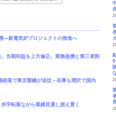
2
携―新電気炉プロジェクトの推進へ
2
発表。当期利益を上方修正。業務提携と第三者割
5 関東鉄源続落で東京製鐵が追従－在庫も潤沢で国内
2
表。赤字転落ながら業績見通し据え置く
2