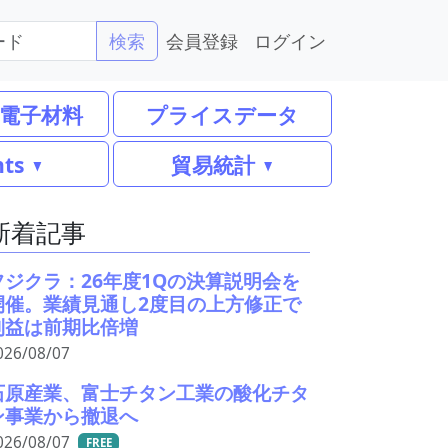
会員登録
ログイン
検索
電子材料
プライスデータ
nts
貿易統計
新着記事
フジクラ：26年度1Qの決算説明会を
開催。業績見通し2度目の上方修正で
利益は前期比倍増
026/08/07
石原産業、富士チタン工業の酸化チタ
ン事業から撤退へ
026/08/07
FREE