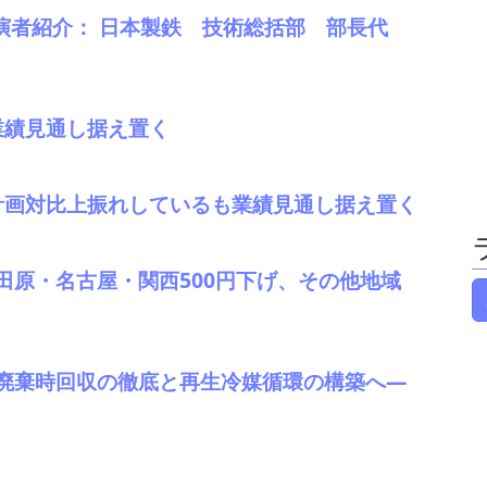
演者紹介： 日本製鉄 技術総括部 部長代
。業績見通し据え置く
、計画対比上振れしているも業績見通し据え置く
田原・名古屋・関西500円下げ、その他地域
廃棄時回収の徹底と再生冷媒循環の構築へ―