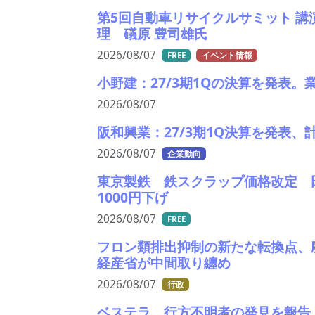
第5回自動車リサイクルサミット 講
理 礒原 豊司雄氏
2026/08/07
FREE
イベント情報
小野建：27/3期1Qの決算を発表
2026/08/07
阪和興業：27/3期1Q決算を発表
2026/08/07
企業動向
東京製鉄 鉄スクラップ価格改定 
1000円下げ
2026/08/07
FREE
フロン類排出抑制の新たな転換点、
経産省が中間取り纏め
2026/08/07
行政
ベステラ、行方不明者の発見を報告