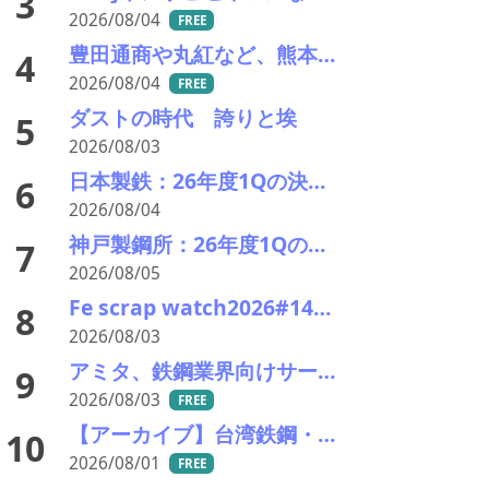
3
2026/08/04
FREE
豊田通商や丸紅など、熊本地震被害に支援・義援金
4
2026/08/04
FREE
ダストの時代 誇りと埃
5
2026/08/03
日本製鉄：26年度1Qの決算説明会。USスチールが業績を牽引し業績見通しを上方修正
6
2026/08/04
神戸製鋼所：26年度1Qの決算説明会を開催。売上高のみ上方修正だが・・・
7
2026/08/05
Fe scrap watch2026#14 国内外ともに下げ継続―次回の関東鉄源入札が試金石に
8
2026/08/03
アミタ、鉄鋼業界向けサーキュラーマテリアルの販売を開始―大平洋金属と協業
9
2026/08/03
FREE
【アーカイブ】台湾鉄鋼・リサイクル産業視察ツアー
10
2026/08/01
FREE