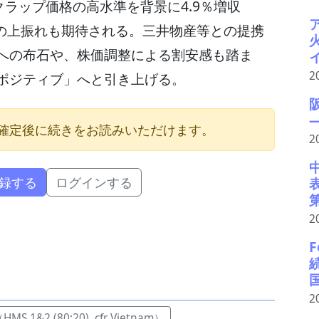
クラップ価格の高水準を背景に4.9％増収
績の上振れも期待される。三井物産等との提携
への布石や、株価調整による割安感も踏ま
2
ポジティブ」へと引き上げる。
確定後に続きをお読みいただけます。
2
録する
ログインする
2
F
2
 1&2 (80:20), cfr Vietnam）