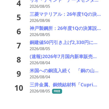
4
2026/08/05
三菱マテリアル：26年度1Qの決算説明会を開催。業績見通しを大幅上方修正
5
2026/08/06
神戸製鋼所：26年度1Qの決算説明会を開催。売上高のみ上方修正だが・・・
6
2026/08/05
銅建値50円引き上げ2,330円に 中東緊張緩和期待でLME続伸、円高も一服
7
2026/08/05
(速報)2026年7月国内新車販売 41万7千台 前年同月比7%増加 4か月連続プラス
8
2026/08/04
米国への銅流入続く 「銅の山」はCOMEXだけでは見えない
9
2026/08/04
三井金属、銅焼結材料「Cuprima」が初の量産採用決定
10
2026/08/05
FREE