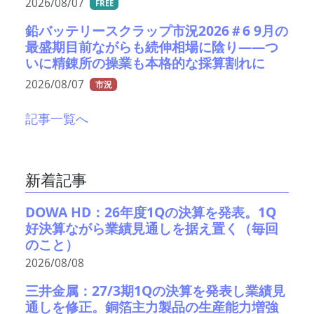
2026/08/07
FREE
鉛バッテリースクラップ市況2026＃6 9月の
最盛期目前ながらも続伸相場に陰り――つ
いに精錬所の操業も本格的な採算割れに
2026/08/07
市況
記事一覧へ
新着記事
DOWA HD：26年度1Qの決算を発表。1Q
好決算ながら業績見通しを据え置く（毎回
のこと）
2026/08/08
三井金属：27/3期1Qの決算を発表し業績見
通しを修正。銅箔主力製品の生産能力増強