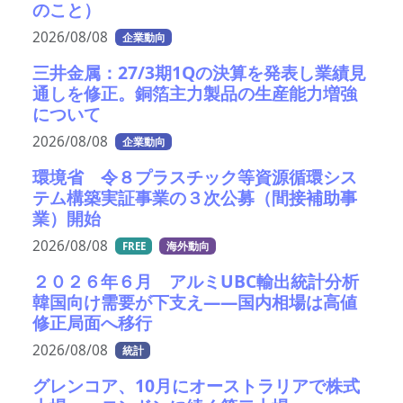
のこと）
2026/08/08
企業動向
三井金属：27/3期1Qの決算を発表し業績見
通しを修正。銅箔主力製品の生産能力増強
について
2026/08/08
企業動向
環境省 令８プラスチック等資源循環シス
テム構築実証事業の３次公募（間接補助事
業）開始
2026/08/08
FREE
海外動向
２０２６年６月 アルミUBC輸出統計分析
韓国向け需要が下支え――国内相場は高値
修正局面へ移行
2026/08/08
統計
グレンコア、10月にオーストラリアで株式