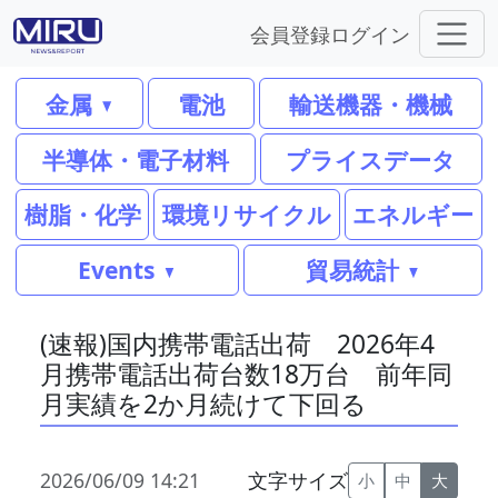
会員登録
ログイン
金属
電池
輸送機器・機械
半導体・電子材料
プライスデータ
樹脂・化学
環境リサイクル
エネルギー
Events
貿易統計
(速報)国内携帯電話出荷 2026年4
月携帯電話出荷台数18万台 前年同
月実績を2か月続けて下回る
2026/06/09 14:21
文字サイズ
小
中
大