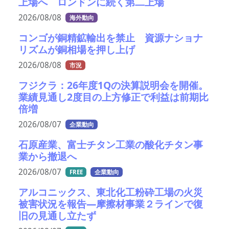
上場へ ロンドンに続く第二上場
2026/08/08
海外動向
コンゴが銅精鉱輸出を禁止 資源ナショナ
リズムが銅相場を押し上げ
2026/08/08
市況
フジクラ：26年度1Qの決算説明会を開催。
業績見通し2度目の上方修正で利益は前期比
倍増
2026/08/07
企業動向
石原産業、富士チタン工業の酸化チタン事
業から撤退へ
2026/08/07
FREE
企業動向
アルコニックス、東北化工粉砕工場の火災
被害状況を報告―摩擦材事業２ラインで復
旧の見通し立たず