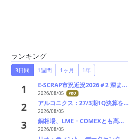
ランキング
3日間
1週間
1ヶ月
1年
E-SCRAP市況近況2026＃2 深まりゆくそれぞれの秋景色!?――ＪＸ金属、三菱マテリアルのいま
1
2026/08/05
PRO
アルコニクス：27/3期1Q決算を発表。業績見通し、配当を修正
2
2026/08/05
銅相場、LME・COMEXとも高値更新 米国向け流入と中国の供給逼迫が相場押し上げ
3
2026/08/05
リオ・ティント データセンターブームにおける自社の優位性を強調 銅やアルミニウム事業の伸び背景に