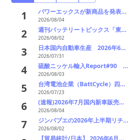
パワーエックスが新商品を発表―大型蓄電とワンパッケージを訴求
1
2026/08/04
週刊バッテリートピックス「東レが電池向け負極材の新材料」「独ヴァルタが破産申請」など
2
2026/08/02
日本国内自動車生産 2026年6月生産台数 73万7千台 前年同月比6.8%増加
3
2026/07/31
硫酸ニッケル輸入Report#90 2026年中盤輸入回復の兆し
4
2026/08/03
台湾電池企業（BattCycle）四国に蓄電池リサイクル工場を建設 日台の重要鉱物協力の一環に 阪和興業も参画
5
2026/07/23
(速報)2026年7月国内新車販売 41万7千台 前年同月比7%増加 4か月連続プラス
6
2026/08/04
ジンバブエの2026年上半期リチウム製品輸出額、前年同期比230%増 採掘加工拠点は中国企業が主導
7
2026/08/02
【貿易統計/日本】 2026年6月の廃バッテリー輸出推移統計