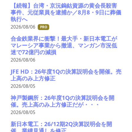
【続報】台湾・京沅鎢鈷資源の黄会長殺害
事件、元従業員を逮捕か／8月8・9日に葬儀
執行へ
2026/08/06
PRO
合金鉄業界に衝撃！最大手・新日本電工が
マレーシア事業から撤退、マンガン市況低
迷で72億円の減損
2026/08/06
JFE HD：26年度1Qの決算説明会を開催。売
上高のみ上方修正
2026/08/05
神戸製鋼所：26年度1Qの決算説明会を開
催。売上高のみ上方修正だが・・・
2026/08/05
新日本電工：26/12期2Q決算説明会を開
催。業績見通しを修正