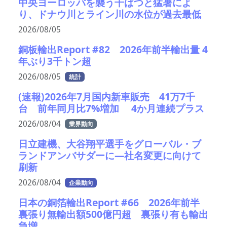
中央ヨーロッパを襲う干ばつと猛暑によ
り、ドナウ川とライン川の水位が過去最低
2026/08/05
銅板輸出Report #82 2026年前半輸出量 4
年ぶり3千トン超
2026/08/05
統計
(速報)2026年7月国内新車販売 41万7千
台 前年同月比7%増加 4か月連続プラス
2026/08/04
業界動向
日立建機、大谷翔平選手をグローバル・ブ
ランドアンバサダーに—社名変更に向けて
刷新
2026/08/04
企業動向
日本の銅箔輸出Report #66 2026年前半
裏張り無輸出額500億円超 裏張り有も輸出
急増