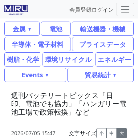
会員登録
ログイン
金属
電池
輸送機器・機械
半導体・電子材料
プライスデータ
樹脂・化学
環境リサイクル
エネルギー
Events
貿易統計
週刊バッテリートピックス「日
印、電池でも協力」「ハンガリー電
池工場で政策転換」など
2026/07/05 15:47
文字サイズ
小
中
大