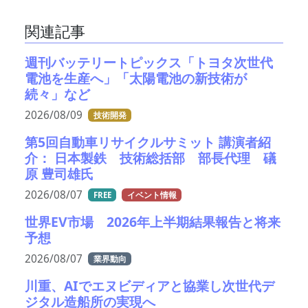
関連記事
週刊バッテリートピックス「トヨタ次世代
電池を生産へ」「太陽電池の新技術が
続々」など
2026/08/09
技術開発
第5回自動車リサイクルサミット 講演者紹
介： 日本製鉄 技術総括部 部長代理 礒
原 豊司雄氏
2026/08/07
FREE
イベント情報
世界EV市場 2026年上半期結果報告と将来
予想
2026/08/07
業界動向
川重、AIでエヌビディアと協業し次世代デ
ジタル造船所の実現へ