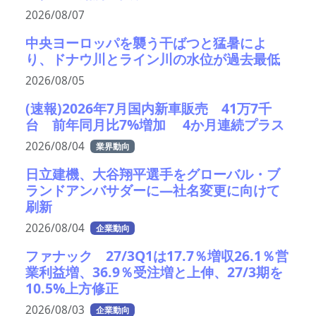
2026/08/07
中央ヨーロッパを襲う干ばつと猛暑によ
り、ドナウ川とライン川の水位が過去最低
2026/08/05
(速報)2026年7月国内新車販売 41万7千
台 前年同月比7%増加 4か月連続プラス
2026/08/04
業界動向
日立建機、大谷翔平選手をグローバル・ブ
ランドアンバサダーに—社名変更に向けて
刷新
2026/08/04
企業動向
ファナック 27/3Q1は17.7％増収26.1％営
業利益増、36.9％受注増と上伸、27/3期を
10.5%上方修正
2026/08/03
企業動向