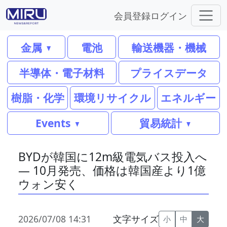
会員登録
ログイン
金属
電池
輸送機器・機械
半導体・電子材料
プライスデータ
樹脂・化学
環境リサイクル
エネルギー
Events
貿易統計
BYDが韓国に12m級電気バス投入へ
― 10月発売、価格は韓国産より1億
ウォン安く
2026/07/08 14:31
文字サイズ
小
中
大