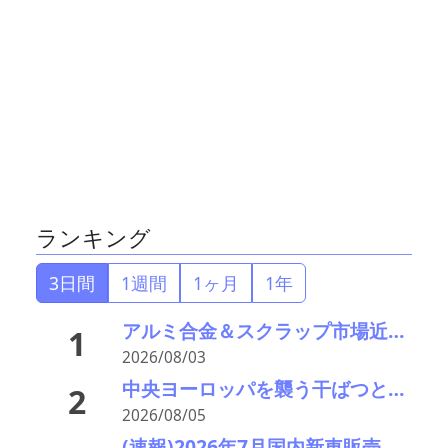
ランキング
3日間
1週間
1ヶ月
1年
アルミ合金＆スクラップ市場近況2026＃15 一段と深まる下落市況――「熊本地震による市況への影響は軽微」
1
2026/08/03
中央ヨーロッパを襲う干ばつと猛暑により、ドナウ川とライン川の水位が過去最低
2
2026/08/05
(速報)2026年7月国内新車販売 41万7千台 前年同月比7%増加 4か月連続プラス