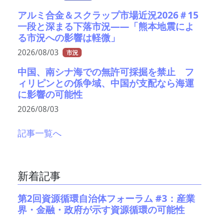
アルミ合金＆スクラップ市場近況2026＃15
一段と深まる下落市況――「熊本地震によ
る市況への影響は軽微」
2026/08/03
市況
中国、南シナ海での無許可採掘を禁止 フ
ィリピンとの係争域、中国が支配なら海運
に影響の可能性
2026/08/03
記事一覧へ
新着記事
第2回資源循環自治体フォーラム #3：産業
界・金融・政府が示す資源循環の可能性