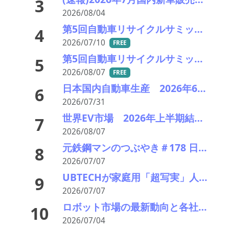
3
2026/08/04
第5回自動車リサイクルサミット ～再生材料をいかに使うか、違法業者対策、中古車輸出問題を語ろう～
4
2026/07/10
FREE
第5回自動車リサイクルサミット 講演者紹介： 日本製鉄 技術総括部 部長代理 礒原 豊司雄氏
5
2026/08/07
FREE
日本国内自動車生産 2026年6月生産台数 73万7千台 前年同月比6.8%増加
6
2026/07/31
世界EV市場 2026年上半期結果報告と将来予想
7
2026/08/07
元鉄鋼マンのつぶやき＃178 日米鉄鋼の栄枯盛衰 その6 これからの電炉と亜鉛ダストの行方
8
2026/07/07
UBTECHが家庭用「超写実」人型ロボットU1発表、中国人型ロボット産業の勢いと論争
9
2026/07/07
ロボット市場の最新動向と各社のアプローチ--機械要素技術展2026レポートDay1
10
2026/07/04