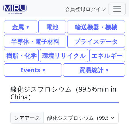
会員登録
ログイン
金属
電池
輸送機器・機械
半導体・電子材料
プライスデータ
樹脂・化学
環境リサイクル
エネルギー
Events
貿易統計
酸化ジスプロシウム（99.5%min in
China）
レアアース