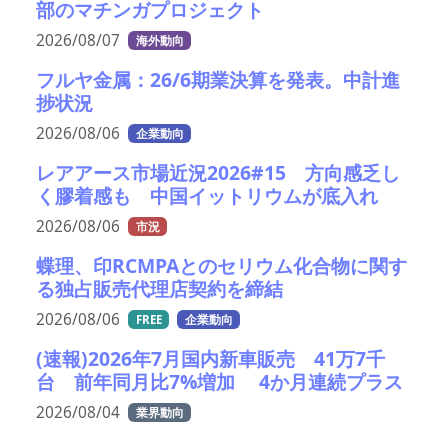
部のマチンガプロジェクト
2026/08/07
海外動向
フルヤ金属：26/6期業決算を発表。中計進
捗状況
2026/08/06
企業動向
レアアース市場近況2026#15 方向感乏し
く膠着感も 中国イットリウムが底入れ
2026/08/06
市況
蝶理、印RCMPAとのセリウム化合物に関す
る独占販売代理店契約を締結
2026/08/06
FREE
企業動向
(速報)2026年7月国内新車販売 41万7千
台 前年同月比7%増加 4か月連続プラス
2026/08/04
業界動向