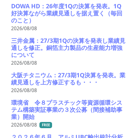
DOWA HD：26年度1Qの決算を発表。1Q
好決算ながら業績見通しを据え置く（毎回
のこと）
2026/08/08
三井金属：27/3期1Qの決算を発表し業績見
通しを修正。銅箔主力製品の生産能力増強
について
2026/08/08
大阪チタニウム：27/3期1Q決算を発表。業
績見通しを上方修正するも・・・
2026/08/08
環境省 令８プラスチック等資源循環シス
テム構築実証事業の３次公募（間接補助事
業）開始
2026/08/08
FREE
２０２６年６月 アルミUBC輸出統計分析