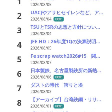
1
2026/08/05
UACJやアサヒセイレンなど、アルミニウムのアップグレードリサイクル実用化開発を開始
2
2026/08/04
FREE
TSUとTSRの思想と方針について考える
3
2026/08/04
JFE HD：26年度1Qの決算説明会を開催。売上高のみ上方修正
4
2026/08/05
Fe scrap watch2026#15 関東鉄源続落で東京製鐵が追従－在庫も潤沢で国内の下げ基調色濃く
5
2026/08/07
日本製鉄、名古屋製鉄所の新熱延ラインを竣工
6
2026/08/06
FREE
ダストの時代 誇りと埃
7
2026/08/03
【アーカイブ】台湾鉄鋼・リサイクル産業視察ツアー
8
2026/08/01
FREE