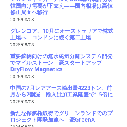
韓国向け需要が下支え――国内相場は高値
修正局面へ移行
2026/08/08
グレンコア、10月にオーストラリアで株式
上場へ ロンドンに続く第二上場
2026/08/08
重要鉱物向けの無水磁気分離システム開発
でマイルストーン 豪スタートアップ
DryFlow Magnetics
2026/08/08
中国の7月レアアース輸出量4223トン、前
月から2割減 輸入は加工業隆盛で1.5倍に
2026/08/08
新たな探鉱権取得でグリーンランドでのプ
ロジェクト開発加速へ 豪GreenX