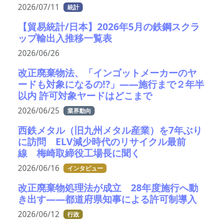
2026/07/11
統計
【貿易統計/日本】2026年5月の鉄鋼スクラ
ップ輸出入推移一覧表
2026/06/26
改正廃棄物法、「インゴットメーカーのヤ
ードも対象になるの!?」――施行まで２年半
以内 許可対象ヤードはどこまで
2026/06/25
業界動向
西鉄メタル（旧九州メタル産業）を7年ぶり
に訪問 ELV減少時代のリサイクル最前
線 梅崎取締役工場長に聞く
2026/06/16
インタビュー
改正廃棄物処理法が成立 28年度施行へ動
き出す――都道府県知事による許可制導入
2026/06/12
行政