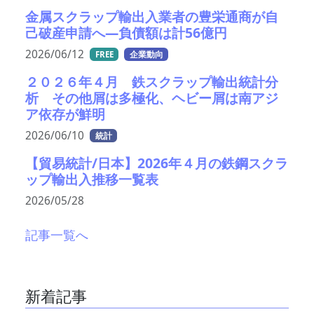
金属スクラップ輸出入業者の豊栄通商が自
己破産申請へ―負債額は計56億円
2026/06/12
FREE
企業動向
２０２６年４月 鉄スクラップ輸出統計分
析 その他屑は多極化、ヘビー屑は南アジ
ア依存が鮮明
2026/06/10
統計
【貿易統計/日本】2026年４月の鉄鋼スクラ
ップ輸出入推移一覧表
2026/05/28
記事一覧へ
新着記事