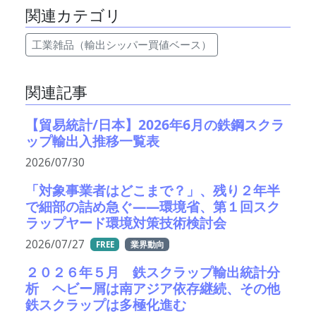
関連カテゴリ
工業雑品（輸出シッパー買値ベース）
関連記事
【貿易統計/日本】2026年6月の鉄鋼スクラ
ップ輸出入推移一覧表
2026/07/30
「対象事業者はどこまで？」、残り２年半
で細部の詰め急ぐ――環境省、第１回スク
ラップヤード環境対策技術検討会
2026/07/27
FREE
業界動向
２０２６年５月 鉄スクラップ輸出統計分
析 ヘビー屑は南アジア依存継続、その他
鉄スクラップは多極化進む