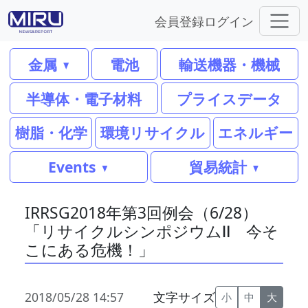
会員登録
ログイン
金属
電池
輸送機器・機械
半導体・電子材料
プライスデータ
樹脂・化学
環境リサイクル
エネルギー
Events
貿易統計
IRRSG2018年第3回例会（6/28）
「リサイクルシンポジウムⅡ 今そ
こにある危機！」
2018/05/28 14:57
文字サイズ
小
中
大