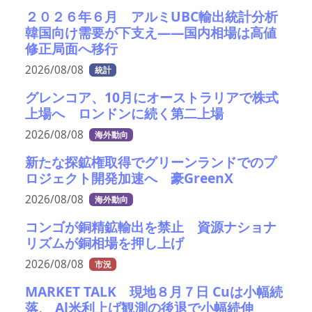
２０２６年６月 アルミUBC輸出統計分析
韓国向け需要が下支え――国内相場は高値
修正局面へ移行
2026/08/08
統計
グレンコア、10月にオーストラリアで株式
上場へ ロンドンに続く第二上場
2026/08/08
海外動向
新たな探鉱権取得でグリーンランドでのプ
ロジェクト開発加速へ 豪GreenX
2026/08/08
海外動向
コンゴが銅精鉱輸出を禁止 資源ナショナ
リズムが銅相場を押し上げ
2026/08/08
市況
MARKET TALK 現地８月７日 Cuは小幅続
落、 Al米利上げ観測の後退で小幅続伸