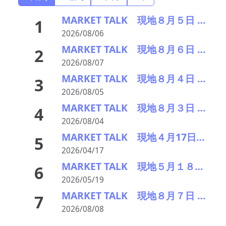
MARKET TALK 現地８月５日 Cu・AlはNYダウ続伸を受け小幅続伸、Niは下落
1
2026/08/06
MARKET TALK 現地８月６日 Cu・Niはダウ安・ドル高から下落、Alは小幅続伸
2
2026/08/07
MARKET TALK 現地８月４日 全面高、原油安・欧米の株高からCuは大幅続伸
3
2026/08/05
MARKET TALK 現地８月３日 Cu・Alは中東情勢不安の後退で反発、Niは続落
4
2026/08/04
MARKET TALK 現地４月17日 Cuは米株高を受けて続伸、Al・Niは大幅反落
5
2026/04/17
MARKET TALK 現地５月１８日 Zn除いて反発、NYダウの反発を受け買い優勢に
6
2026/05/19
MARKET TALK 現地８月７日 Cuは小幅続落、 Al米利上げ観測の後退で小幅続伸
7
2026/08/08