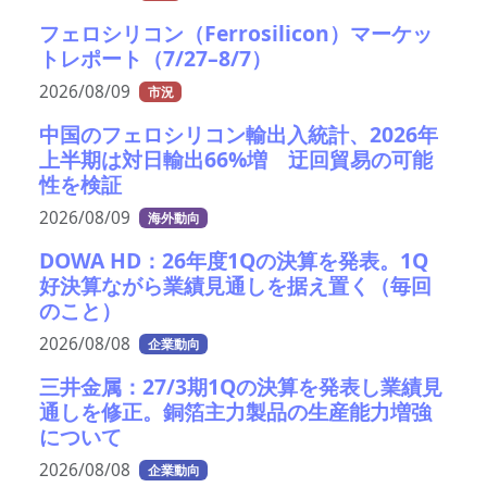
フェロシリコン（Ferrosilicon）マーケッ
トレポート（7/27–8/7）
2026/08/09
市況
中国のフェロシリコン輸出入統計、2026年
上半期は対日輸出66%増 迂回貿易の可能
性を検証
2026/08/09
海外動向
DOWA HD：26年度1Qの決算を発表。1Q
好決算ながら業績見通しを据え置く（毎回
のこと）
2026/08/08
企業動向
三井金属：27/3期1Qの決算を発表し業績見
通しを修正。銅箔主力製品の生産能力増強
について
2026/08/08
企業動向