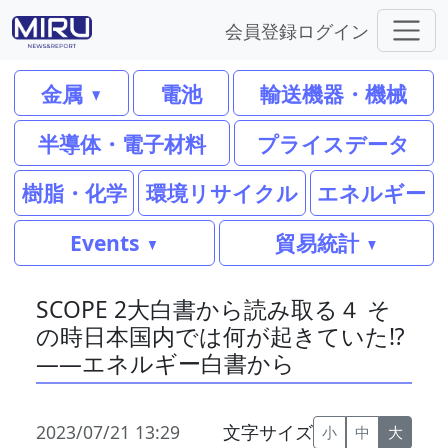
会員登録
ログイン
金属
電池
輸送機器・機械
半導体・電子材料
プライスデータ
樹脂・化学
環境リサイクル
エネルギー
Events
貿易統計
SCOPE 2大白書から読み取る４ そ
の時日本国内では何が起きていた⁉
――エネルギー白書から
2023/07/21 13:29
文字サイズ
小
中
大