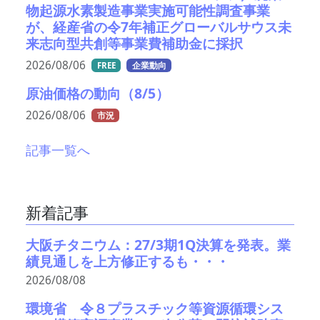
物起源水素製造事業実施可能性調査事業
が、経産省の令7年補正グローバルサウス未
来志向型共創等事業費補助金に採択
2026/08/06
FREE
企業動向
原油価格の動向（8/5）
2026/08/06
市況
記事一覧へ
新着記事
大阪チタニウム：27/3期1Q決算を発表。業
績見通しを上方修正するも・・・
2026/08/08
環境省 令８プラスチック等資源循環シス