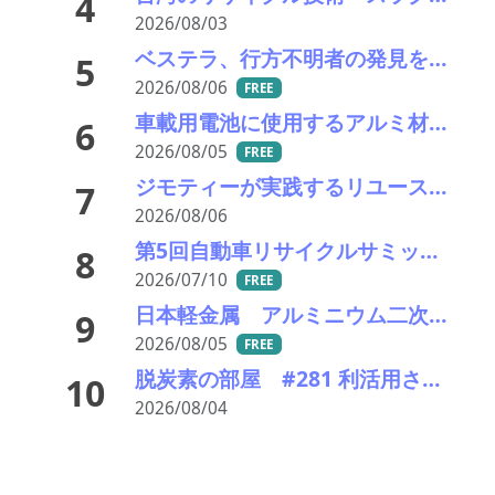
4
2026/08/03
ベステラ、行方不明者の発見を報告
5
2026/08/06
FREE
車載用電池に使用するアルミ材の水平リサイクルを実現―PPES・日本軽金属・冨士発條・PEX
6
2026/08/05
FREE
ジモティーが実践するリユース促進と地域課題解決の指針－社会のインフラへ昇華
7
2026/08/06
第5回自動車リサイクルサミット ～再生材料をいかに使うか、違法業者対策、中古車輸出問題を語ろう～
8
2026/07/10
FREE
日本軽金属 アルミニウム二次合金溶解プロセス排ガスのCO2分離・回収を実証
9
2026/08/05
FREE
脱炭素の部屋 #281 利活用されていない資源の見つけ方
10
2026/08/04