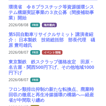
環境省 令８プラスチック等資源循環シス
テム構築実証事業の３次公募（間接補助事
業）開始
2026/08/08
FREE
海外動向
第5回自動車リサイクルサミット 講演者紹
介： 日本製鉄 技術総括部 部長代理 礒
原 豊司雄氏
2026/08/07
FREE
イベント情報
東京製鉄 鉄スクラップ価格改定 田原・
名古屋・関西500円下げ、その他地域1000
円下げ
2026/08/07
FREE
フロン類排出抑制の新たな転換点、廃棄時
回収の徹底と再生冷媒循環の構築へ―経産
省が中間取り纏め