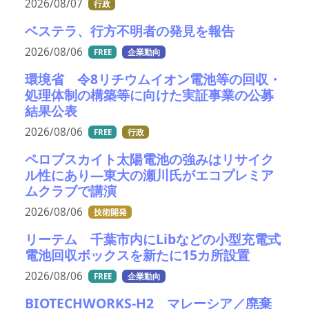
2026/08/07
行政
ベステラ、行方不明者の発見を報告
2026/08/06
FREE
企業動向
環境省 令8リチウムイオン電池等の回収・
処理体制の構築等に向けた実証事業の公募
結果公表
2026/08/06
FREE
行政
ペロブスカイト太陽電池の強みはリサイク
ル性にあり―東大の瀬川氏がエコプレミア
ムクラブで講演
2026/08/06
技術開発
リーテム 千葉市内にLibなどの小型充電式
電池回収ボックスを新たに15カ所設置
2026/08/06
FREE
企業動向
BIOTECHWORKS-H2 マレーシア／廃棄