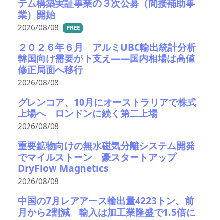
テム構築実証事業の３次公募（間接補助事
業）開始
2026/08/08
FREE
２０２６年６月 アルミUBC輸出統計分析
韓国向け需要が下支え――国内相場は高値
修正局面へ移行
2026/08/08
グレンコア、10月にオーストラリアで株式
上場へ ロンドンに続く第二上場
2026/08/08
重要鉱物向けの無水磁気分離システム開発
でマイルストーン 豪スタートアップ
DryFlow Magnetics
2026/08/08
中国の7月レアアース輸出量4223トン、前
月から2割減 輸入は加工業隆盛で1.5倍に