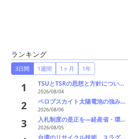
ランキング
3日間
1週間
1ヶ月
1年
TSUとTSRの思想と方針について考える
1
2026/08/04
ペロブスカイト太陽電池の強みはリサイクル性にあり―東大の瀬川氏がエコプレミアムクラブで講演
2
2026/08/06
入札制度の是正を—経産省・環境省が指定PETボトル資源循環で検討会
3
2026/08/05
台湾のリサイクル技術 スラグのエイジングをどうする