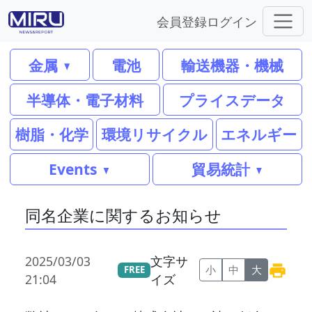
会員登録
ログイン
金属
電池
輸送機器・機械
半導体・電子材料
プライスデータ
樹脂・化学
環境リサイクル
エネルギー
Events
貿易統計
同名企業に関するお知らせ
2025/03/03
文字サ
小
中
大
FREE
21:04
イズ