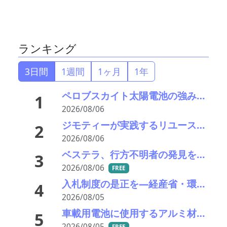
ランキング
3日間
1週間
1ヶ月
1年
ペロブスカイト太陽電池の強みはリサイクル性にあり―東大の瀬川氏がエコプレミアムクラブで講演
1
2026/08/06
ジモティーが実践するリユース促進と地域課題解決の指針－社会のインフラへ昇華
2
2026/08/06
ベステラ、行方不明者の発見を報告
3
2026/08/06
FREE
入札制度の是正を—経産省・環境省が指定PETボトル資源循環で検討会
4
2026/08/05
車載用電池に使用するアルミ材の水平リサイクルを実現―PPES・日本軽金属・冨士発條・PEX
5
2026/08/05
FREE