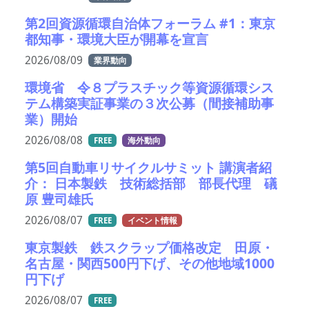
第2回資源循環自治体フォーラム #1：東京
都知事・環境大臣が開幕を宣言
2026/08/09
業界動向
環境省 令８プラスチック等資源循環シス
テム構築実証事業の３次公募（間接補助事
業）開始
2026/08/08
FREE
海外動向
第5回自動車リサイクルサミット 講演者紹
介： 日本製鉄 技術総括部 部長代理 礒
原 豊司雄氏
2026/08/07
FREE
イベント情報
東京製鉄 鉄スクラップ価格改定 田原・
名古屋・関西500円下げ、その他地域1000
円下げ
2026/08/07
FREE