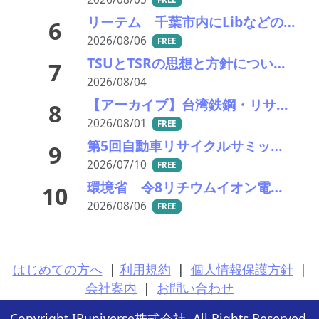
リーテム 千葉市内にLibなどの小型充電式電池回収ボックスを新たに15カ所設置
6
2026/08/06
FREE
TSUとTSRの思想と方針について考える
7
2026/08/04
【アーカイブ】台湾鉄鋼・リサイクル産業視察ツアー
8
2026/08/01
FREE
第5回自動車リサイクルサミット ～再生材料をいかに使うか、違法業者対策、中古車輸出問題を語ろう～
9
2026/07/10
FREE
環境省 令8リチウムイオン電池等の回収・処理体制の構築等に向けた実証事業の公募結果公表
10
2026/08/06
FREE
はじめての方へ
|
利用規約
|
個人情報保護方針
|
会社案内
|
お問い合わせ
Copyright IRuniverse株式会社. All Rights Reserved.