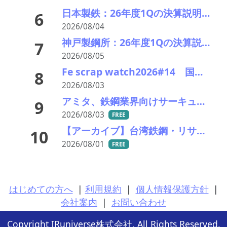
日本製鉄：26年度1Qの決算説明会。USスチールが業績を牽引し業績見通しを上方修正
6
2026/08/04
神戸製鋼所：26年度1Qの決算説明会を開催。売上高のみ上方修正だが・・・
7
2026/08/05
Fe scrap watch2026#14 国内外ともに下げ継続―次回の関東鉄源入札が試金石に
8
2026/08/03
アミタ、鉄鋼業界向けサーキュラーマテリアルの販売を開始―大平洋金属と協業
9
2026/08/03
FREE
【アーカイブ】台湾鉄鋼・リサイクル産業視察ツアー
10
2026/08/01
FREE
はじめての方へ
|
利用規約
|
個人情報保護方針
|
会社案内
|
お問い合わせ
Copyright IRuniverse株式会社. All Rights Reserved.