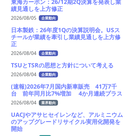
東海カーボン：26/12期2Q決算を発表し業
績見通しを上方修正
2026/08/05
企業動向
日本製鉄：26年度1Qの決算説明会。USス
チールが業績を牽引し業績見通しを上方修
正
2026/08/04
企業動向
TSUとTSRの思想と方針について考える
2026/08/04
企業動向
(速報)2026年7月国内新車販売 41万7千
台 前年同月比7%増加 4か月連続プラス
2026/08/04
業界動向
UACJやアサヒセイレンなど、アルミニウム
のアップグレードリサイクル実用化開発を
開始