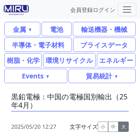
会員登録
ログイン
金属
電池
輸送機器・機械
半導体・電子材料
プライスデータ
樹脂・化学
環境リサイクル
エネルギー
Events
貿易統計
黒鉛電極：中国の電極国別輸出（25
年4月）
2025/05/20 12:27
文字サイズ
小
中
大