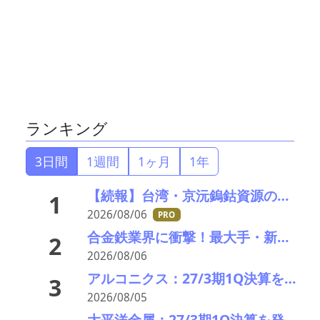
ランキング
3日間
1週間
1ヶ月
1年
【続報】台湾・京沅鎢鈷資源の黄会長殺害事件、元従業員を逮捕か／8月8・9日に葬儀執行へ
1
2026/08/06
PRO
合金鉄業界に衝撃！最大手・新日本電工がマレーシア事業から撤退、マンガン市況低迷で72億円の減損
2
2026/08/06
アルコニクス：27/3期1Q決算を発表。業績見通し、配当を修正
3
2026/08/05
大平洋金属：27/3期1Q決算を発表。業績見通しを上方修正