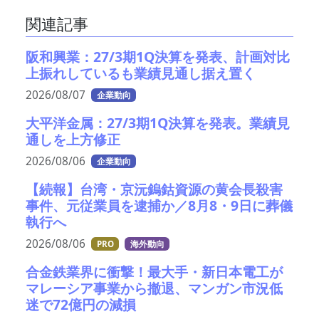
関連記事
阪和興業：27/3期1Q決算を発表、計画対比
上振れしているも業績見通し据え置く
2026/08/07
企業動向
大平洋金属：27/3期1Q決算を発表。業績見
通しを上方修正
2026/08/06
企業動向
【続報】台湾・京沅鎢鈷資源の黄会長殺害
事件、元従業員を逮捕か／8月8・9日に葬儀
執行へ
2026/08/06
PRO
海外動向
合金鉄業界に衝撃！最大手・新日本電工が
マレーシア事業から撤退、マンガン市況低
迷で72億円の減損