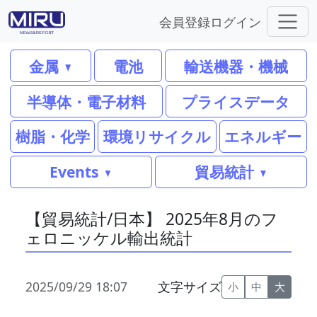
会員登録
ログイン
金属
電池
輸送機器・機械
半導体・電子材料
プライスデータ
樹脂・化学
環境リサイクル
エネルギー
Events
貿易統計
【貿易統計/日本】 2025年8月のフ
ェロニッケル輸出統計
2025/09/29 18:07
文字サイズ
小
中
大