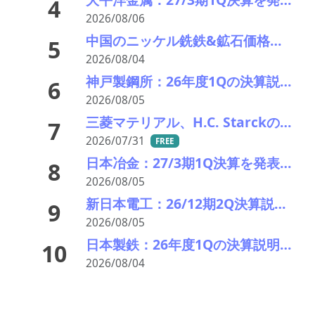
4
2026/08/06
中国のニッケル銑鉄&鉱石価格動向(26年8月第2週) 弱含む インドネシア睨み膠着
5
2026/08/04
神戸製鋼所：26年度1Qの決算説明会を開催。売上高のみ上方修正だが・・・
6
2026/08/05
三菱マテリアル、H.C. Starckのタングステンリサイクル能力増強投資を決定－約5000万ユーロ投資
7
2026/07/31
FREE
日本冶金：27/3期1Q決算を発表。業績見通しを修正
8
2026/08/05
新日本電工：26/12期2Q決算説明会を開催。業績見通しを修正
9
2026/08/05
日本製鉄：26年度1Qの決算説明会。USスチールが業績を牽引し業績見通しを上方修正
10
2026/08/04