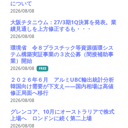
について
2026/08/08
大阪チタニウム：27/3期1Q決算を発表。業
績見通しを上方修正するも・・・
2026/08/08
環境省 令８プラスチック等資源循環シス
テム構築実証事業の３次公募（間接補助事
業）開始
2026/08/08
FREE
２０２６年６月 アルミUBC輸出統計分析
韓国向け需要が下支え――国内相場は高値
修正局面へ移行
2026/08/08
グレンコア、10月にオーストラリアで株式
上場へ ロンドンに続く第二上場
2026/08/08