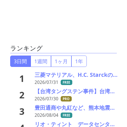
ランキング
3日間
1週間
1ヶ月
1年
三菱マテリアル、H.C. Starckのタングステンリサイクル能力増強投資を決定－約5000万ユーロ投資
1
2026/07/31
FREE
【台湾タングステン事件】台湾・京沅鎢鈷の黄聖玹会長が自宅で殺害される APT工場拡張計画の矢先に
2
2026/07/30
PRO
豊田通商や丸紅など、熊本地震被害に支援・義援金
3
2026/08/04
FREE
リオ・ティント データセンターブームにおける自社の優位性を強調 銅やアルミニウム事業の伸び背景に