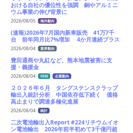
おける自社の優位性を強調 銅やアルミニ
ウム事業の伸び背景に
2026/08/05
海外動向
(速報)2026年7月国内新車販売 41万7千
台 前年同月比7%増加 4か月連続プラス
2026/08/04
業界動向
豊田通商や丸紅など、熊本地震被害に支
援・義援金
2026/08/04
FREE
企業動向
２０２６年６月 タングステンスクラップ
輸出入統計分析 中国依存低下続く 価格
高止まりで調達多極化進展
2026/08/04
統計
二次電池輸出入Report #224リチウムイオ
ン電池輸出 2026年前半初めて3千億円超