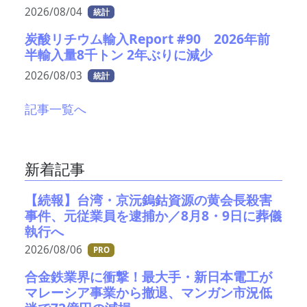
2026/08/04
統計
炭酸リチウム輸入Report #90 2026年前
半輸入量8千トン 2年ぶりに減少
2026/08/03
統計
記事一覧へ
新着記事
【続報】台湾・京沅鎢鈷資源の黄会長殺害
事件、元従業員を逮捕か／8月8・9日に葬儀
執行へ
2026/08/06
PRO
合金鉄業界に衝撃！最大手・新日本電工が
マレーシア事業から撤退、マンガン市況低