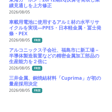
績見通しを上方修正
2026/08/05
車載用電池に使用するアルミ材の水平リサ
イクルを実現―PPES・日本軽金属・冨士発
條・PEX
2026/08/05
FREE
アルコニックス子会社、福島市に新工場－
半導体製造装置などの精密金属加工部品の
生産能力を２倍に
2026/08/05
FREE
三井金属、銅焼結材料「Cuprima」が初の
量産採用決定
2026/08/05
FREE