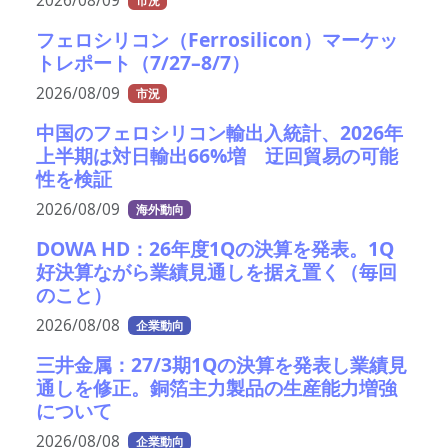
2026/08/09
市況
フェロシリコン（Ferrosilicon）マーケッ
トレポート（7/27–8/7）
2026/08/09
市況
中国のフェロシリコン輸出入統計、2026年
上半期は対日輸出66%増 迂回貿易の可能
性を検証
2026/08/09
海外動向
DOWA HD：26年度1Qの決算を発表。1Q
好決算ながら業績見通しを据え置く（毎回
のこと）
2026/08/08
企業動向
三井金属：27/3期1Qの決算を発表し業績見
通しを修正。銅箔主力製品の生産能力増強
について
2026/08/08
企業動向