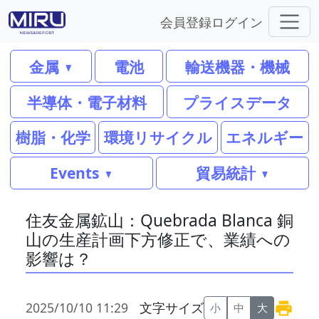
会員登録
ログイン
金属
電池
輸送機器・機械
半導体・電子材料
プライスデータ
樹脂・化学
環境リサイクル
エネルギー
Events
貿易統計
住友金属鉱山：Quebrada Blanca 銅
山の生産計画下方修正で、業績への
影響は？
2025/10/10 11:29
文字サイズ
小
中
大