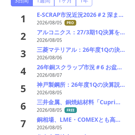
3日間
1週間
1ヶ月
1年
E-SCRAP市況近況2026＃2 深まりゆくそれぞれの秋景色!?――ＪＸ金属、三菱マテリアルのいま
1
2026/08/05
PRO
アルコニクス：27/3期1Q決算を発表。業績見通し、配当を修正
2
2026/08/05
三菱マテリアル：26年度1Qの決算説明会を開催。業績見通しを大幅上方修正
3
2026/08/06
26年銅スクラップ市況＃6 お盆休暇前の異例の上げ相場――一気に40円上げ
4
2026/08/07
神戸製鋼所：26年度1Qの決算説明会を開催。売上高のみ上方修正だが・・・
5
2026/08/05
三井金属、銅焼結材料「Cuprima」が初の量産採用決定
6
2026/08/05
FREE
銅相場、LME・COMEXとも高値更新 米国向け流入と中国の供給逼迫が相場押し上げ
7
2026/08/05