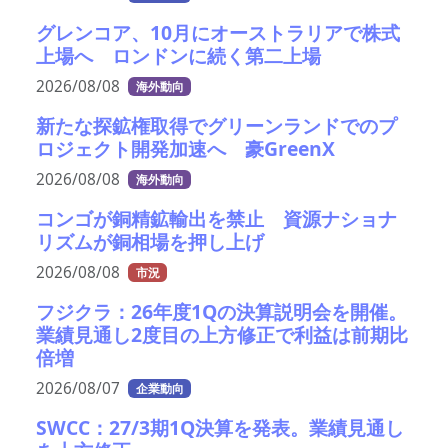
グレンコア、10月にオーストラリアで株式
上場へ ロンドンに続く第二上場
2026/08/08
海外動向
新たな探鉱権取得でグリーンランドでのプ
ロジェクト開発加速へ 豪GreenX
2026/08/08
海外動向
コンゴが銅精鉱輸出を禁止 資源ナショナ
リズムが銅相場を押し上げ
2026/08/08
市況
フジクラ：26年度1Qの決算説明会を開催。
業績見通し2度目の上方修正で利益は前期比
倍増
2026/08/07
企業動向
SWCC：27/3期1Q決算を発表。業績見通し