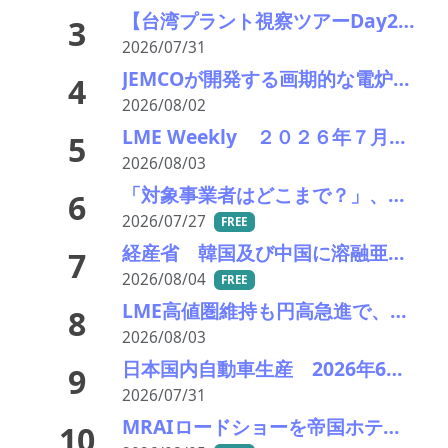
【台湾プラント視察ツアーDay2】TSUとTSRを訪問：世界トップクラスの電炉ダスト＆スラグ・リサイクルの最前線
3
2026/07/31
JEMCOが開発する画期的な電炉ダスト（EAFD）処理技術
4
2026/08/02
LME Weekly ２０２６年７月２７日－３１日 銅が高値圏維持 供給逼迫と在庫減少で買い優勢
5
2026/08/03
「対象事業者はどこまで？」、残り２年半で細部の詰め急ぐ――環境省、第１回スクラップヤード環境対策技術検討会
6
2026/07/27
FREE
経産省 韓国及び中国に溶融亜鉛メッキ類鋼材に対し不当廉売関税の課税を発表
7
2026/08/04
FREE
LME高値圏維持も円高急進で、銅スタート建値は90円引き下げの2,280円に 亜鉛も引き下げ649円へ
8
2026/08/03
日本国内自動車生産 2026年6月生産台数 73万7千台 前年同月比6.8%増加
9
2026/07/31
MRAIロードショーを帝国ホテルで開催 「MRAI国際ビジネスサミット(IBS2026)」、日本のリサイクル企業に参加呼びかけ
10