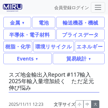
会員登録
ログイン
金属
電池
輸送機器・機械
半導体・電子材料
プライスデータ
樹脂・化学
環境リサイクル
エネルギー
Events
貿易統計
スズ地金輸出入Report #117輸入
2025年輸入量増加続く ただ足元
伸び悩み
2025/11/11 12:23
文字サイズ
小
中
大