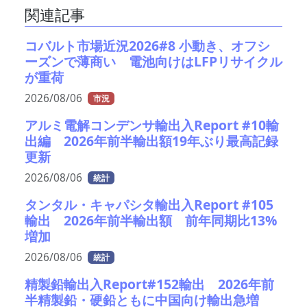
関連記事
コバルト市場近況2026#8 小動き、オフシ
ーズンで薄商い 電池向けはLFPリサイクル
が重荷
2026/08/06
市況
アルミ電解コンデンサ輸出入Report #10輸
出編 2026年前半輸出額19年ぶり最高記録
更新
2026/08/06
統計
タンタル・キャパシタ輸出入Report #105
輸出 2026年前半輸出額 前年同期比13%
増加
2026/08/06
統計
精製鉛輸出入Report#152輸出 2026年前
半精製鉛・硬鉛ともに中国向け輸出急増