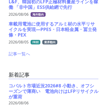
L&F、韓国初のLFP正極材料量産ラインを稼
働 「非中国」ESS供給網で先行
2026/08/06
海外動向
車載用電池に使用するアルミ材の水平リサ
イクルを実現―PPES・日本軽金属・冨士発
條・PEX
2026/08/05
FREE
業界動向
記事一覧へ
新着記事
コバルト市場近況2026#8 小動き、オフシ
ーズンで薄商い 電池向けはLFPリサイクル
が重荷
2026/08/06