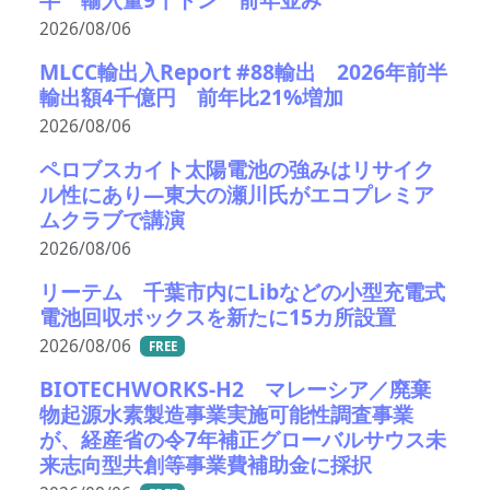
2026/08/06
MLCC輸出入Report #88輸出 2026年前半
輸出額4千億円 前年比21%増加
2026/08/06
ペロブスカイト太陽電池の強みはリサイク
ル性にあり―東大の瀬川氏がエコプレミア
ムクラブで講演
2026/08/06
リーテム 千葉市内にLibなどの小型充電式
電池回収ボックスを新たに15カ所設置
2026/08/06
FREE
BIOTECHWORKS-H2 マレーシア／廃棄
物起源水素製造事業実施可能性調査事業
が、経産省の令7年補正グローバルサウス未
来志向型共創等事業費補助金に採択