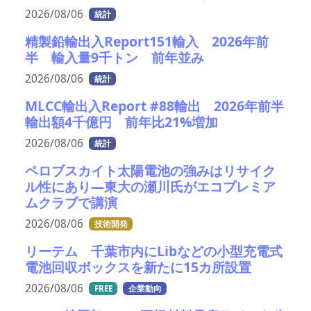
2026/08/06
統計
精製鉛輸出入Report151輸入 2026年前
半 輸入量9千トン 前年並み
2026/08/06
統計
MLCC輸出入Report #88輸出 2026年前半
輸出額4千億円 前年比21%増加
2026/08/06
統計
ペロブスカイト太陽電池の強みはリサイク
ル性にあり―東大の瀬川氏がエコプレミア
ムクラブで講演
2026/08/06
技術開発
リーテム 千葉市内にLibなどの小型充電式
電池回収ボックスを新たに15カ所設置
2026/08/06
FREE
企業動向