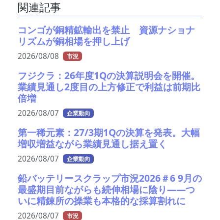
関連記事
コンゴが銅精鉱輸出を禁止 資源ナショナ
リズムが銅相場を押し上げ
2026/08/08
市況
フジクラ：26年度1Qの決算説明会を開催。
業績見通し2度目の上方修正で利益は前期比
倍増
2026/08/07
企業動向
第一稀元素：27/3期1Qの決算を発表。大幅
増収増益ながら業績見通し据え置く
2026/08/07
企業動向
鉛バッテリースクラップ市況2026＃6 9月の
最盛期目前ながらも続伸相場に陰り――つ
いに精錬所の操業も本格的な採算割れに
2026/08/07
市況