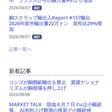
半 フランスからの輸入量4年ぶり増加
2026/08/07
統計
銅スクラップ輸出入Report #157輸出
2026年前半輸出量22万トン 前年比29%増
加
2026/08/07
統計
記事一覧へ
新着記事
コンゴが銅精鉱輸出を禁止 資源ナショナ
リズムが銅相場を押し上げ
2026/08/08
MARKET TALK 現地８月７日 Cuは小幅続
落、 Al米利上げ観測の後退で小幅続伸