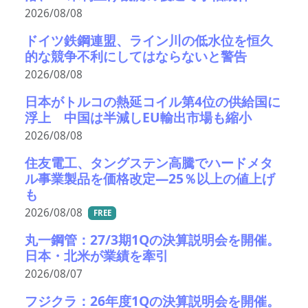
2026/08/08
ドイツ鉄鋼連盟、ライン川の低水位を恒久
的な競争不利にしてはならないと警告
2026/08/08
日本がトルコの熱延コイル第4位の供給国に
浮上 中国は半減しEU輸出市場も縮小
2026/08/08
住友電工、タングステン高騰でハードメタ
ル事業製品を価格改定―25％以上の値上げ
も
2026/08/08
FREE
丸一鋼管：27/3期1Qの決算説明会を開催。
日本・北米が業績を牽引
2026/08/07
フジクラ：26年度1Qの決算説明会を開催。