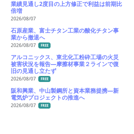
業績見通し2度目の上方修正で利益は前期比
倍増
2026/08/07
石原産業、富士チタン工業の酸化チタン事
業から撤退へ
2026/08/07
FREE
アルコニックス、東北化工粉砕工場の火災
被害状況を報告―摩擦材事業２ラインで復
旧の見通し立たず
2026/08/07
FREE
阪和興業、中山製鋼所と資本業務提携―新
電気炉プロジェクトの推進へ
2026/08/07
FREE