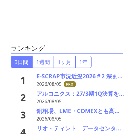
ランキング
3日間
1週間
1ヶ月
1年
E-SCRAP市況近況2026＃2 深まりゆくそれぞれの秋景色!?――ＪＸ金属、三菱マテリアルのいま
1
2026/08/05
PRO
アルコニクス：27/3期1Q決算を発表。業績見通し、配当を修正
2
2026/08/05
銅相場、LME・COMEXとも高値更新 米国向け流入と中国の供給逼迫が相場押し上げ
3
2026/08/05
リオ・ティント データセンターブームにおける自社の優位性を強調 銅やアルミニウム事業の伸び背景に
4