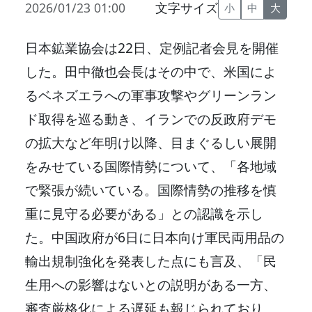
2026/01/23 01:00
文字サイズ
小
中
大
日本鉱業協会は22日、定例記者会見を開催
した。田中徹也会長はその中で、米国によ
るベネズエラへの軍事攻撃やグリーンラン
ド取得を巡る動き、イランでの反政府デモ
の拡大など年明け以降、目まぐるしい展開
をみせている国際情勢について、「各地域
で緊張が続いている。国際情勢の推移を慎
重に見守る必要がある」との認識を示し
た。中国政府が6日に日本向け軍民両用品の
輸出規制強化を発表した点にも言及、「民
生用への影響はないとの説明がある一方、
審査厳格化による遅延も報じられており、