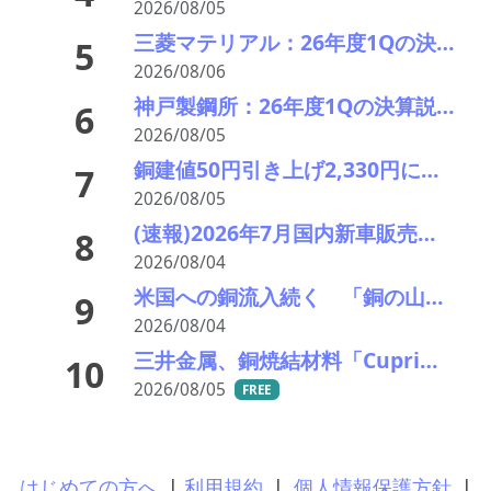
2026/08/05
三菱マテリアル：26年度1Qの決算説明会を開催。業績見通しを大幅上方修正
5
2026/08/06
神戸製鋼所：26年度1Qの決算説明会を開催。売上高のみ上方修正だが・・・
6
2026/08/05
銅建値50円引き上げ2,330円に 中東緊張緩和期待でLME続伸、円高も一服
7
2026/08/05
(速報)2026年7月国内新車販売 41万7千台 前年同月比7%増加 4か月連続プラス
8
2026/08/04
米国への銅流入続く 「銅の山」はCOMEXだけでは見えない
9
2026/08/04
三井金属、銅焼結材料「Cuprima」が初の量産採用決定
10
2026/08/05
FREE
はじめての方へ
|
利用規約
|
個人情報保護方針
|