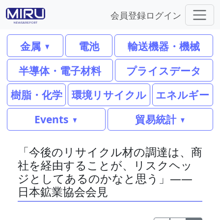
会員登録
ログイン
金属
電池
輸送機器・機械
半導体・電子材料
プライスデータ
樹脂・化学
環境リサイクル
エネルギー
Events
貿易統計
「今後のリサイクル材の調達は、商
社を経由することが、リスクヘッ
ジとしてあるのかなと思う」――
日本鉱業協会会見