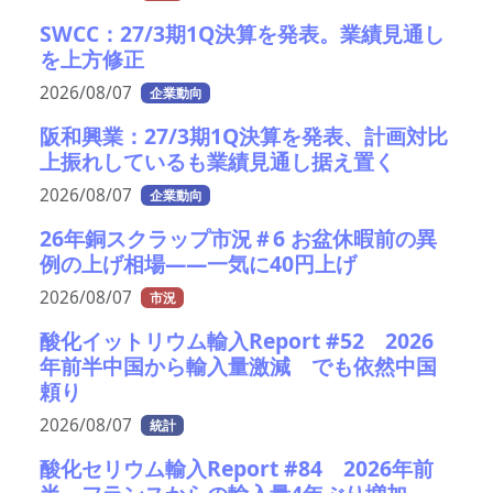
SWCC：27/3期1Q決算を発表。業績見通し
を上方修正
2026/08/07
企業動向
阪和興業：27/3期1Q決算を発表、計画対比
上振れしているも業績見通し据え置く
2026/08/07
企業動向
26年銅スクラップ市況＃6 お盆休暇前の異
例の上げ相場――一気に40円上げ
2026/08/07
市況
酸化イットリウム輸入Report #52 2026
年前半中国から輸入量激減 でも依然中国
頼り
2026/08/07
統計
酸化セリウム輸入Report #84 2026年前