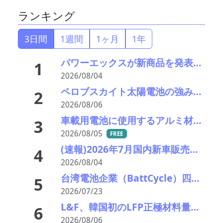
ランキング
3日間
1週間
1ヶ月
1年
パワーエックスが新商品を発表―大型蓄電とワンパッケージを訴求
1
2026/08/04
ペロブスカイト太陽電池の強みはリサイクル性にあり―東大の瀬川氏がエコプレミアムクラブで講演
2
2026/08/06
車載用電池に使用するアルミ材の水平リサイクルを実現―PPES・日本軽金属・冨士発條・PEX
3
2026/08/05
FREE
(速報)2026年7月国内新車販売 41万7千台 前年同月比7%増加 4か月連続プラス
4
2026/08/04
台湾電池企業（BattCycle）四国に蓄電池リサイクル工場を建設 日台の重要鉱物協力の一環に 阪和興業も参画
5
2026/07/23
L&F、韓国初のLFP正極材料量産ラインを稼働 「非中国」ESS供給網で先行
6
2026/08/06