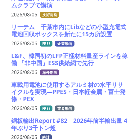
ムクラブで講演
2026/08/06
技術開発
リーテム 千葉市内にLibなどの小型充電式
電池回収ボックスを新たに15カ所設置
2026/08/06
FREE
企業動向
L&F、韓国初のLFP正極材料量産ラインを稼
働 「非中国」ESS供給網で先行
2026/08/06
海外動向
車載用電池に使用するアルミ材の水平リサ
イクルを実現―PPES・日本軽金属・冨士発
條・PEX
2026/08/05
FREE
業界動向
銅板輸出Report #82 2026年前半輸出量 4
年ぶり3千トン超
2026/08/05
統計