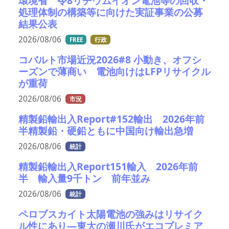
環境省 令8リチウムイオン電池等の回収・
処理体制の構築等に向けた実証事業の公募
結果公表
2026/08/06
FREE
行政
コバルト市場近況2026#8 小動き、オフシ
ーズンで薄商い 電池向けはLFPリサイクル
が重荷
2026/08/06
市況
精製鉛輸出入Report#152輸出 2026年前
半精製鉛・硬鉛ともに中国向け輸出急増
2026/08/06
統計
精製鉛輸出入Report151輸入 2026年前
半 輸入量9千トン 前年並み
2026/08/06
統計
ペロブスカイト太陽電池の強みはリサイク
ル性にあり―東大の瀬川氏がエコプレミア