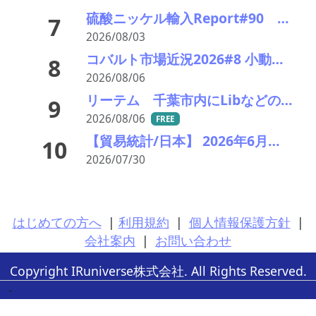
硫酸ニッケル輸入Report#90 2026年中盤輸入回復の兆し
7
2026/08/03
コバルト市場近況2026#8 小動き、オフシーズンで薄商い 電池向けはLFPリサイクルが重荷
8
2026/08/06
リーテム 千葉市内にLibなどの小型充電式電池回収ボックスを新たに15カ所設置
9
2026/08/06
FREE
【貿易統計/日本】 2026年6月の廃バッテリー輸出推移統計
10
2026/07/30
はじめての方へ
|
利用規約
|
個人情報保護方針
|
会社案内
|
お問い合わせ
Copyright IRuniverse株式会社. All Rights Reserved.
-