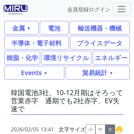
会員登録
ログイン
金属
電池
輸送機器・機械
半導体・電子材料
プライスデータ
樹脂・化学
環境リサイクル
エネルギー
Events
貿易統計
韓国電池3社、10-12月期はそろって
営業赤字 通期でも2社赤字、EV失
速で
2026/02/05 13:41
文字サイズ
小
中
大