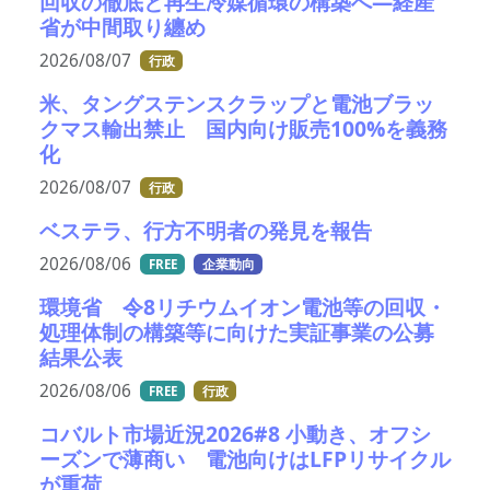
回収の徹底と再生冷媒循環の構築へ―経産
省が中間取り纏め
2026/08/07
行政
米、タングステンスクラップと電池ブラッ
クマス輸出禁止 国内向け販売100%を義務
化
2026/08/07
行政
ベステラ、行方不明者の発見を報告
2026/08/06
FREE
企業動向
環境省 令8リチウムイオン電池等の回収・
処理体制の構築等に向けた実証事業の公募
結果公表
2026/08/06
FREE
行政
コバルト市場近況2026#8 小動き、オフシ
ーズンで薄商い 電池向けはLFPリサイクル
が重荷