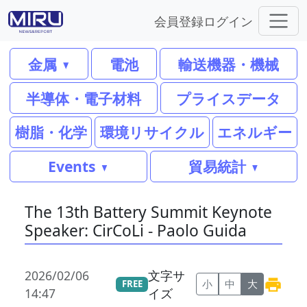
会員登録
ログイン
金属
電池
輸送機器・機械
半導体・電子材料
プライスデータ
樹脂・化学
環境リサイクル
エネルギー
Events
貿易統計
The 13th Battery Summit Keynote
Speaker: CirCoLi - Paolo Guida
2026/02/06
文字サ
小
中
大
FREE
14:47
イズ