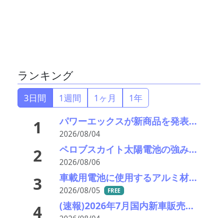
ランキング
3日間
1週間
1ヶ月
1年
パワーエックスが新商品を発表―大型蓄電とワンパッケージを訴求
1
2026/08/04
ペロブスカイト太陽電池の強みはリサイクル性にあり―東大の瀬川氏がエコプレミアムクラブで講演
2
2026/08/06
車載用電池に使用するアルミ材の水平リサイクルを実現―PPES・日本軽金属・冨士発條・PEX
3
2026/08/05
FREE
(速報)2026年7月国内新車販売 41万7千台 前年同月比7%増加 4か月連続プラス
4