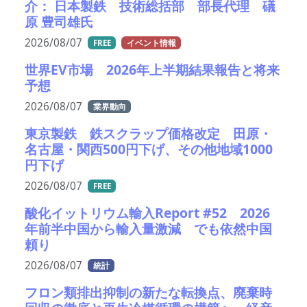
介： 日本製鉄 技術総括部 部長代理 礒
原 豊司雄氏
2026/08/07
FREE
イベント情報
世界EV市場 2026年上半期結果報告と将来
予想
2026/08/07
業界動向
東京製鉄 鉄スクラップ価格改定 田原・
名古屋・関西500円下げ、その他地域1000
円下げ
2026/08/07
FREE
酸化イットリウム輸入Report #52 2026
年前半中国から輸入量激減 でも依然中国
頼り
2026/08/07
統計
フロン類排出抑制の新たな転換点、廃棄時