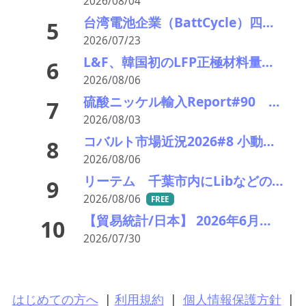
2026/08/04
台湾電池企業（BattCycle）四国に蓄電池リサイクル工場を建設 日台の重要鉱物協力の一環に 阪和興業も参画
5
2026/07/23
L&F、韓国初のLFP正極材料量産ラインを稼働 「非中国」ESS供給網で先行
6
2026/08/06
硫酸ニッケル輸入Report#90 2026年中盤輸入回復の兆し
7
2026/08/03
コバルト市場近況2026#8 小動き、オフシーズンで薄商い 電池向けはLFPリサイクルが重荷
8
2026/08/06
リーテム 千葉市内にLibなどの小型充電式電池回収ボックスを新たに15カ所設置
9
2026/08/06
FREE
【貿易統計/日本】 2026年6月の廃バッテリー輸出推移統計
10
2026/07/30
はじめての方へ
|
利用規約
|
個人情報保護方針
|