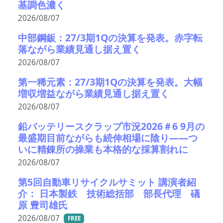
基調色濃く
2026/08/07
中部鋼鈑：27/3期1Qの決算を発表。赤字転
落ながら業績見通し据え置く
2026/08/07
第一稀元素：27/3期1Qの決算を発表。大幅
増収増益ながら業績見通し据え置く
2026/08/07
鉛バッテリースクラップ市況2026＃6 9月の
最盛期目前ながらも続伸相場に陰り――つ
いに精錬所の操業も本格的な採算割れに
2026/08/07
第5回自動車リサイクルサミット 講演者紹
介： 日本製鉄 技術総括部 部長代理 礒
原 豊司雄氏
2026/08/07
FREE